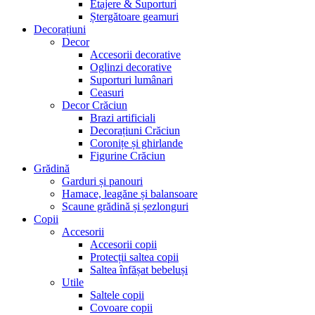
Etajere & Suporturi
Ștergătoare geamuri
Decorațiuni
Decor
Accesorii decorative
Oglinzi decorative
Suporturi lumânari
Ceasuri
Decor Crăciun
Brazi artificiali
Decorațiuni Crăciun
Coronițe și ghirlande
Figurine Crăciun
Grădină
Garduri și panouri
Hamace, leagăne și balansoare
Scaune grădină și șezlonguri
Copii
Accesorii
Accesorii copii
Protecții saltea copii
Saltea înfășat bebeluși
Utile
Saltele copii
Covoare copii