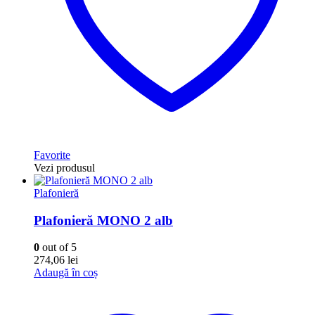
Favorite
Vezi produsul
Plafonieră
Plafonieră MONO 2 alb
0
out of 5
274,06
lei
Adaugă în coș