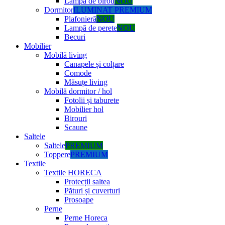
Lampă de birou
NOU
Dormitor
ILUMINAT PREMIUM
Plafonieră
NOU
Lampă de perete
NOU
Becuri
Mobilier
Mobilă living
Canapele și colțare
Comode
Măsuțe living
Mobilă dormitor / hol
Fotolii și taburete
Mobilier hol
Birouri
Scaune
Saltele
Saltele
PREMIUM
Toppere
PREMIUM
Textile
Textile HORECA
Protecții saltea
Pături și cuverturi
Prosoape
Perne
Perne Horeca