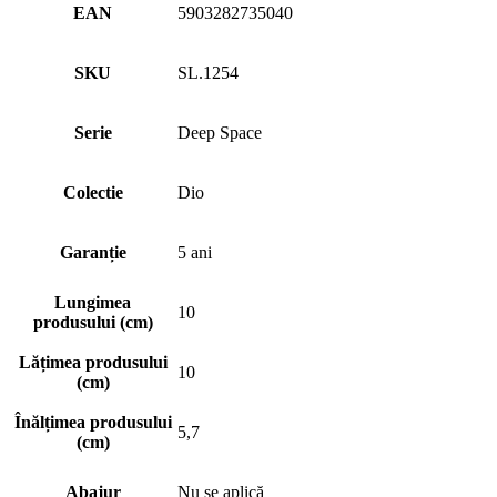
EAN
5903282735040
SKU
SL.1254
Serie
Deep Space
Colectie
Dio
Garanție
5 ani
Lungimea
10
produsului (cm)
Lățimea produsului
10
(cm)
Înălțimea produsului
5,7
(cm)
Abajur
Nu se aplică