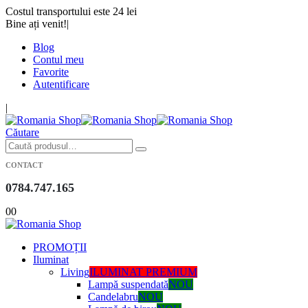
Costul transportului este 24 lei
Bine ați venit!
|
Blog
Contul meu
Favorite
Autentificare
|
Căutare
CONTACT
0784.747.165
0
0
PROMOȚII
Iluminat
Living
ILUMINAT PREMIUM
Lampă suspendată
NOU
Candelabru
NOU