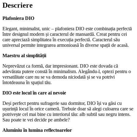
Descriere
Plafoniera DIO
Elegant, minimalist, unic – plafoniera DIO este combinația perfectă
între designul modern și caracterul de mansardă. Creat pentru cei
care apreciază simplitatea în execuția perfectă. Caracterul său
universal permite integrarea armonioasă în diverse spații de acasă.
Maestru al simplității
Neprevăzut ca formă, dar impresionant. DIO este dovada că
adevărata putere constă în minimalism. Alegându-l, optezi pentru o
versatilitate care nu se va demoda niciodată și se va potrivi
întotdeauna în spațiul tău.
DIO este locul în care ai nevoie
Deși perfect pentru sufragerie sau dormitor, DIO își va găsi cu
ușurință locul în orice cameră. Trebuie doar să alegi culoarea care se
potrivește cel mai bine cu interiorul tău: alb subtil sau negru intens.
Sau poate te vei decide pe ambele?
Aluminiu în lumina reflectoarelor