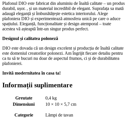
Plafonul DIO este fabricat din aluminiu de înaltă calitate – un produs
durabil, ușor. , și un material incredibil de elegant. Suprafața sa mată
adaugă eleganță și îmbunătățește estetica interiorului. Alege
plafoniera DIO și experimentează atmosfera unică pe care o aduce
spațiului. Eleganță, funcționalitate și design atemporal – toate
acestea vă așteaptă într-un singur produs perfect.
Designul și calitatea poloneză
DIO este dovada că un design excelent și producția de înaltă calitate
este domeniul creatorilor polonezi. Am îngrijit fiecare detaliu pentru
ca tu să te bucuri nu doar de aspectul frumos, ci și de durabilitatea
plafonierei.
Invită modernitatea în casa ta!
Informații suplimentare
Greutate
0,4 kg
Dimensiuni
10 × 10 × 5,7 cm
Categorie
Lămpi de tavan