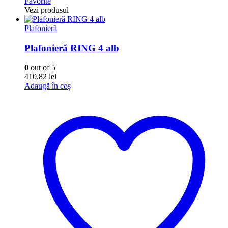
Favorite
Vezi produsul
Plafonieră
Plafonieră RING 4 alb
0
out of 5
410,82
lei
Adaugă în coș