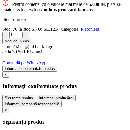
Pentru comenzi cu o valoare mai mare de
5.000 lei
, plata se
poate efectua exclusiv
online, prin card bancar
.
Stoc furnizor
Stoc:
70 în stoc
SKU:
SL.1254
Categorie:
Plafonieră
-
+
Adaugă în coș
Cumpără cu
de la 39.50 LEI / lună
Comandă pe WhatsApp
Informații conformitate produs
×
Informații conformitate produs
Siguranță produs
Informații producător
Informații persoană responsabilă
×
Siguranță produs