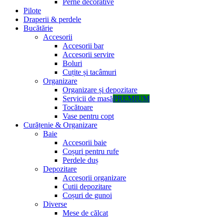
Perne decorative
Pilote
Draperii & perdele
Bucătărie
Accesorii
Accesorii bar
Accesorii servire
Boluri
Cuțite și tacâmuri
Organizare
Organizare și depozitare
Servicii de masă
PREMIUM
Tocătoare
Vase pentru copt
Curățenie & Organizare
Baie
Accesorii baie
Coșuri pentru rufe
Perdele duș
Depozitare
Accesorii organizare
Cutii depozitare
Coșuri de gunoi
Diverse
Mese de călcat