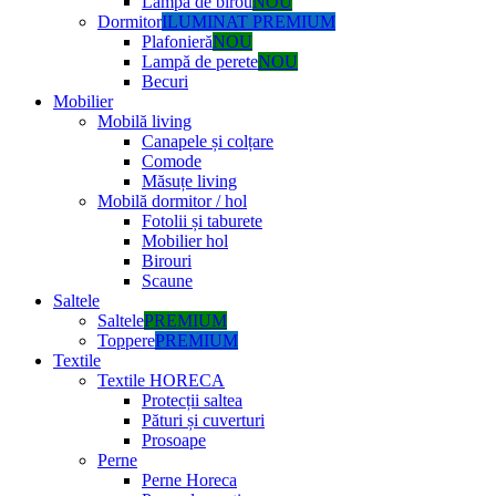
Lampă de birou
NOU
Dormitor
ILUMINAT PREMIUM
Plafonieră
NOU
Lampă de perete
NOU
Becuri
Mobilier
Mobilă living
Canapele și colțare
Comode
Măsuțe living
Mobilă dormitor / hol
Fotolii și taburete
Mobilier hol
Birouri
Scaune
Saltele
Saltele
PREMIUM
Toppere
PREMIUM
Textile
Textile HORECA
Protecții saltea
Pături și cuverturi
Prosoape
Perne
Perne Horeca