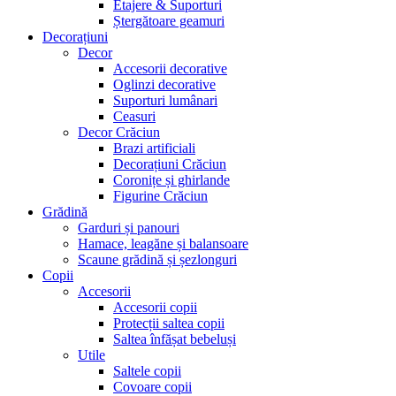
Etajere & Suporturi
Ștergătoare geamuri
Decorațiuni
Decor
Accesorii decorative
Oglinzi decorative
Suporturi lumânari
Ceasuri
Decor Crăciun
Brazi artificiali
Decorațiuni Crăciun
Coronițe și ghirlande
Figurine Crăciun
Grădină
Garduri și panouri
Hamace, leagăne și balansoare
Scaune grădină și șezlonguri
Copii
Accesorii
Accesorii copii
Protecții saltea copii
Saltea înfășat bebeluși
Utile
Saltele copii
Covoare copii