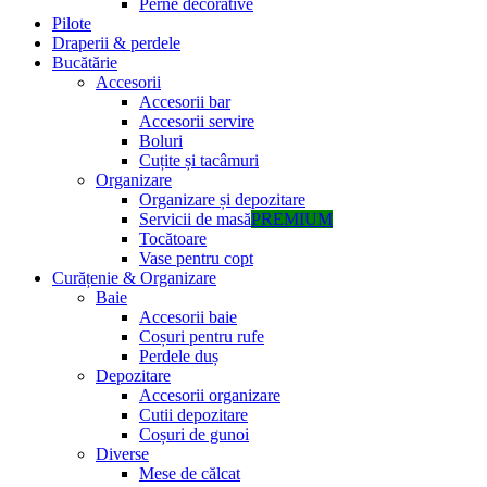
Perne decorative
Pilote
Draperii & perdele
Bucătărie
Accesorii
Accesorii bar
Accesorii servire
Boluri
Cuțite și tacâmuri
Organizare
Organizare și depozitare
Servicii de masă
PREMIUM
Tocătoare
Vase pentru copt
Curățenie & Organizare
Baie
Accesorii baie
Coșuri pentru rufe
Perdele duș
Depozitare
Accesorii organizare
Cutii depozitare
Coșuri de gunoi
Diverse
Mese de călcat