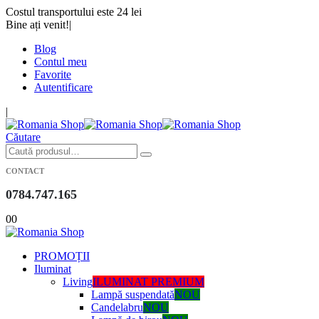
Costul transportului este 24 lei
Bine ați venit!
|
Blog
Contul meu
Favorite
Autentificare
|
Căutare
CONTACT
0784.747.165
0
0
PROMOȚII
Iluminat
Living
ILUMINAT PREMIUM
Lampă suspendată
NOU
Candelabru
NOU