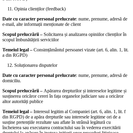
Opinia clienților (feedback)
Date cu caracter personal prelucrate
: nume, prenume, adresă de
e-mail, alte informații menționate de client
Scopul prelucrării –
Solicitarea și analizarea opiniilor clienților în
scopul îmbunătățirii serviciilor
Temeiul legal –
Consimțământul persoanei vizate (art. 6, alin. 1, lit.
a din RGPD)
Soluționarea disputelor
Date cu caracter personal prelucrate
: nume, prenume, adresă de
domiciliu.
Scopul prelucrării –
Apărarea drepturilor și intereselor legitime și
susținerea oricăror cereri în fața organelor judiciare sau a oricăror
altor autorități publice
Temeiul legal –
Interesul legitim al Companiei (art. 6, alin. 1, lit. f
din RGPD) de a apăra drepturile sau interesele legitime ori de a
susține pretențiile rezultate sau aflate în strânsă legătură cu
încheierea sau executarea contractului sau în vederea exercitării
dreptului la apărare în ipoteza inițierii unor proceduri litigioase