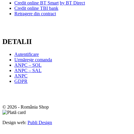
Credit online BT Smart
by BT Direct
Credit online TBI bank
Retragere din contract
DETALII
Autentificare
Urmărește comanda
ANPC – SOL
ANPC – SAL
ANPC
GDPR
© 2026 - România Shop
Design web:
Publi Design