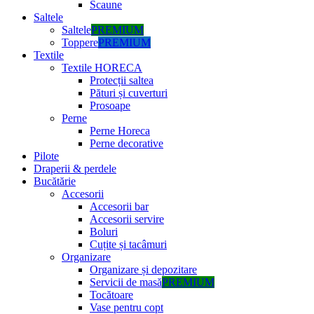
Scaune
Saltele
Saltele
PREMIUM
Toppere
PREMIUM
Textile
Textile HORECA
Protecții saltea
Pături și cuverturi
Prosoape
Perne
Perne Horeca
Perne decorative
Pilote
Draperii & perdele
Bucătărie
Accesorii
Accesorii bar
Accesorii servire
Boluri
Cuțite și tacâmuri
Organizare
Organizare și depozitare
Servicii de masă
PREMIUM
Tocătoare
Vase pentru copt