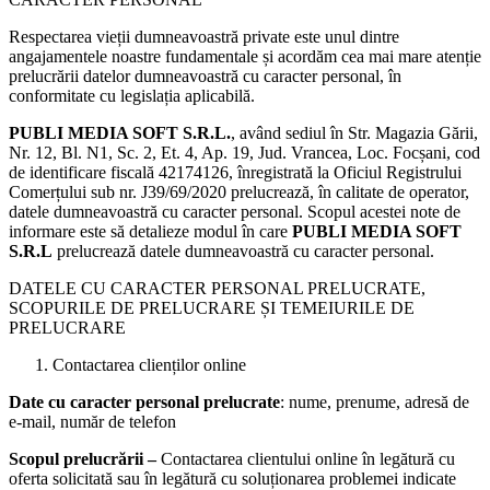
Respectarea vieții dumneavoastră private este unul dintre
angajamentele noastre fundamentale și acordăm cea mai mare atenție
prelucrării datelor dumneavoastră cu caracter personal, în
conformitate cu legislația aplicabilă.
PUBLI MEDIA SOFT S.R.L.
, având sediul în Str. Magazia Gării,
Nr. 12, Bl. N1, Sc. 2, Et. 4, Ap. 19, Jud. Vrancea, Loc. Focșani, cod
de identificare fiscală 42174126, înregistrată la Oficiul Registrului
Comerțului sub nr. J39/69/2020 prelucrează, în calitate de operator,
datele dumneavoastră cu caracter personal. Scopul acestei note de
informare este să detalieze modul în care
PUBLI MEDIA SOFT
S.R.L
prelucrează datele dumneavoastră cu caracter personal.
DATELE CU CARACTER PERSONAL PRELUCRATE,
SCOPURILE DE PRELUCRARE ȘI TEMEIURILE DE
PRELUCRARE
Contactarea clienților online
Date cu caracter personal prelucrate
: nume, prenume, adresă de
e-mail, număr de telefon
Scopul prelucrării –
Contactarea clientului online în legătură cu
oferta solicitată sau în legătură cu soluționarea problemei indicate