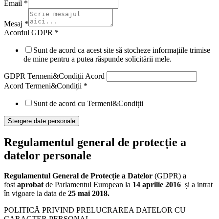
Email
*
Mesaj
*
Acordul GDPR
*
Sunt de acord ca acest site să stocheze informațiile trimise
de mine pentru a putea răspunde solicitării mele.
GDPR Termeni&Condiții Acord
Acord Termeni&Condiții
*
Sunt de acord cu Termeni&Condiții
Ștergere date personale
Regulamentul general de protecție a
datelor personale
Regulamentul General de Protecție a Datelor
(GDPR) a
fost
aprobat
de Parlamentul European la
14 aprilie 2016
și a intrat
în vigoare la data de
25 mai 2018.
POLITICĂ PRIVIND PRELUCRAREA DATELOR CU
CARACTER PERSONAL