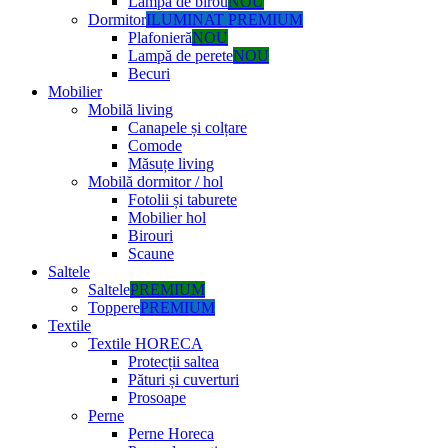
Lampă de birou
NOU
Dormitor
ILUMINAT PREMIUM
Plafonieră
NOU
Lampă de perete
NOU
Becuri
Mobilier
Mobilă living
Canapele și colțare
Comode
Măsuțe living
Mobilă dormitor / hol
Fotolii și taburete
Mobilier hol
Birouri
Scaune
Saltele
Saltele
PREMIUM
Toppere
PREMIUM
Textile
Textile HORECA
Protecții saltea
Pături și cuverturi
Prosoape
Perne
Perne Horeca