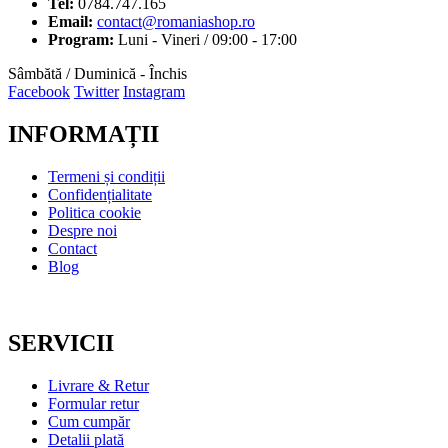
Tel:
0784.747.165
Email:
contact@romaniashop.ro
Program:
Luni - Vineri / 09:00 - 17:00
Sâmbătă / Duminică - Închis
Facebook
Twitter
Instagram
INFORMAȚII
Termeni și condiții
Confidențialitate
Politica cookie
Despre noi
Contact
Blog
SERVICII
Livrare & Retur
Formular retur
Cum cumpăr
Detalii plată