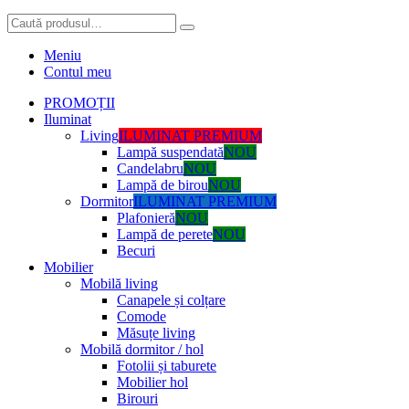
Meniu
Contul meu
PROMOȚII
Iluminat
Living
ILUMINAT PREMIUM
Lampă suspendată
NOU
Candelabru
NOU
Lampă de birou
NOU
Dormitor
ILUMINAT PREMIUM
Plafonieră
NOU
Lampă de perete
NOU
Becuri
Mobilier
Mobilă living
Canapele și colțare
Comode
Măsuțe living
Mobilă dormitor / hol
Fotolii și taburete
Mobilier hol
Birouri