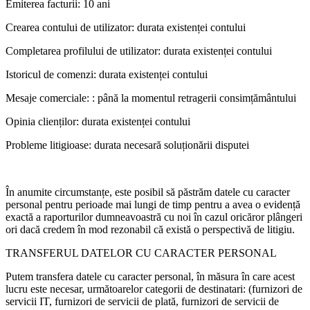
Emiterea facturii: 10 ani
Crearea contului de utilizator: durata existenței contului
Completarea profilului de utilizator: durata existenței contului
Istoricul de comenzi: durata existenței contului
Mesaje comerciale: : până la momentul retragerii consimțământului
Opinia clienților: durata existenței contului
Probleme litigioase: durata necesară soluționării disputei
În anumite circumstanțe, este posibil să păstrăm datele cu caracter
personal pentru perioade mai lungi de timp pentru a avea o evidență
exactă a raporturilor dumneavoastră cu noi în cazul oricăror plângeri
ori dacă credem în mod rezonabil că există o perspectivă de litigiu.
TRANSFERUL DATELOR CU CARACTER PERSONAL
Putem transfera datele cu caracter personal, în măsura în care acest
lucru este necesar, următoarelor categorii de destinatari: (furnizori de
servicii IT, furnizori de servicii de plată, furnizori de servicii de