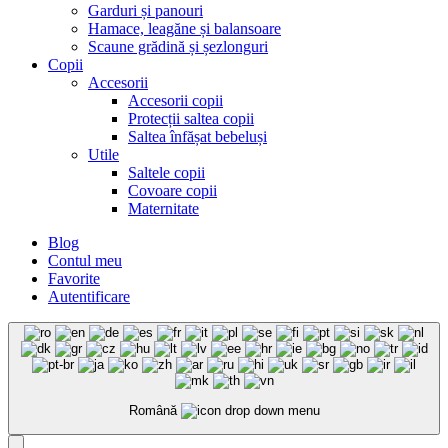
Garduri și panouri
Hamace, leagăne și balansoare
Scaune grădină și șezlonguri
Copii
Accesorii
Accesorii copii
Protecții saltea copii
Saltea înfășat bebeluși
Utile
Saltele copii
Covoare copii
Maternitate
Blog
Contul meu
Favorite
Autentificare
Română