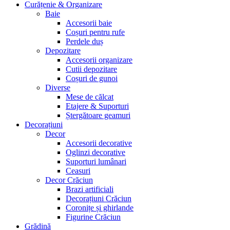
Curățenie & Organizare
Baie
Accesorii baie
Coșuri pentru rufe
Perdele duș
Depozitare
Accesorii organizare
Cutii depozitare
Coșuri de gunoi
Diverse
Mese de călcat
Etajere & Suporturi
Ștergătoare geamuri
Decorațiuni
Decor
Accesorii decorative
Oglinzi decorative
Suporturi lumânari
Ceasuri
Decor Crăciun
Brazi artificiali
Decorațiuni Crăciun
Coronițe și ghirlande
Figurine Crăciun
Grădină