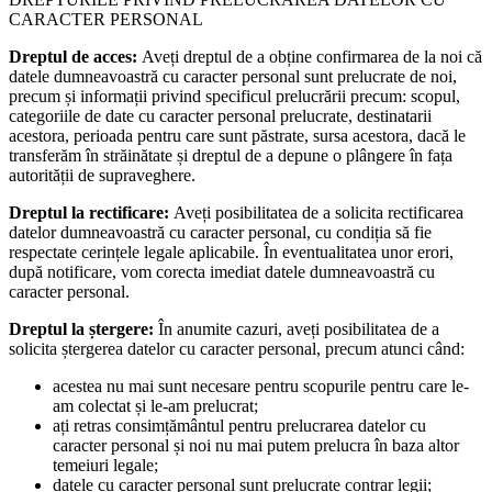
CARACTER PERSONAL
Dreptul de acces:
Aveți dreptul de a obține confirmarea de la noi că
datele dumneavoastră cu caracter personal sunt prelucrate de noi,
precum și informații privind specificul prelucrării precum: scopul,
categoriile de date cu caracter personal prelucrate, destinatarii
acestora, perioada pentru care sunt păstrate, sursa acestora, dacă le
transferăm în străinătate și dreptul de a depune o plângere în fața
autorității de supraveghere.
Dreptul la rectificare:
Aveți posibilitatea de a solicita rectificarea
datelor dumneavoastră cu caracter personal, cu condiția să fie
respectate cerințele legale aplicabile. În eventualitatea unor erori,
după notificare, vom corecta imediat datele dumneavoastră cu
caracter personal.
Dreptul la ștergere:
În anumite cazuri, aveți posibilitatea de a
solicita ștergerea datelor cu caracter personal, precum atunci când:
acestea nu mai sunt necesare pentru scopurile pentru care le-
am colectat și le-am prelucrat;
ați retras consimțământul pentru prelucrarea datelor cu
caracter personal și noi nu mai putem prelucra în baza altor
temeiuri legale;
datele cu caracter personal sunt prelucrate contrar legii;