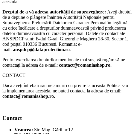
acestuia.
Dreptul de a vă adresa autorității de supraveghere:
Aveți dreptul
de a depune o plângere înaintea Autorității Naționale pentru
Supravegherea Prelucrării Datelor cu Caracter Personal în legătură
cu orice încălcare a drepturilor dumneavoastră privind prelucrarea
datelor dumneavoastră cu caracter personal. Datele de contact ale
ANSPDCP sunt: B-dul G-ral. Gheorghe Magheru 28-30, Sector 1,
cod poștal 010336 București, Romania; e-
mail:
anspdcp@dataprotection.ro
.
Pentru exercitarea drepturilor menționate mai sus, vă rugăm să ne
contactați la adresa de e-mail:
contact@romaniashop.ro.
CONTACT
Dacă aveți întrebări sau nelămuriri cu privire la această Politică sau
la implementarea acesteia, ne puteți contacta la adresa de email:
contact@romaniashop.ro.
Contact
Vrancea:
Str. Mag. Gării nr.12