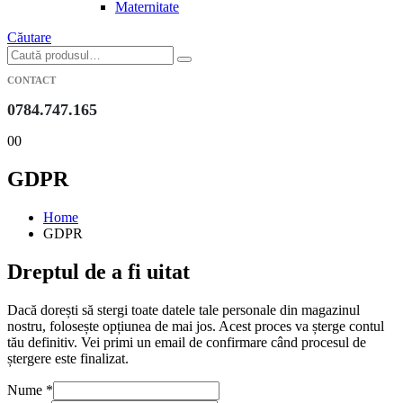
Maternitate
Căutare
CONTACT
0784.747.165
0
0
GDPR
Home
GDPR
Dreptul de a fi uitat
Dacă dorești să stergi toate datele tale personale din magazinul
nostru, folosește opțiunea de mai jos. Acest proces va șterge contul
tău definitiv. Vei primi un email de confirmare când procesul de
ștergere este finalizat.
Nume
*