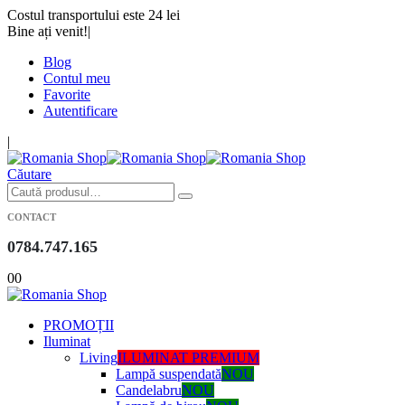
Costul transportului este 24 lei
Bine ați venit!
|
Blog
Contul meu
Favorite
Autentificare
|
Căutare
CONTACT
0784.747.165
0
0
PROMOȚII
Iluminat
Living
ILUMINAT PREMIUM
Lampă suspendată
NOU
Candelabru
NOU