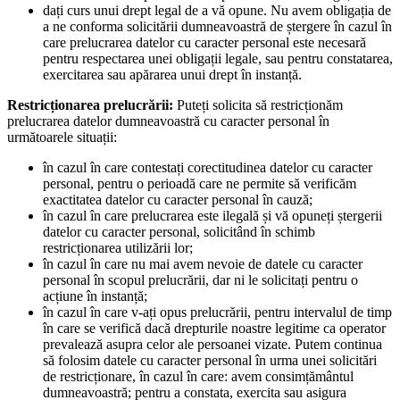
dați curs unui drept legal de a vă opune. Nu avem obligația de
a ne conforma solicitării dumneavoastră de ștergere în cazul în
care prelucrarea datelor cu caracter personal este necesară
pentru respectarea unei obligații legale, sau pentru constatarea,
exercitarea sau apărarea unui drept în instanță.
Restricționarea prelucrării:
Puteți solicita să restricționăm
prelucrarea datelor dumneavoastră cu caracter personal în
următoarele situații:
în cazul în care contestați corectitudinea datelor cu caracter
personal, pentru o perioadă care ne permite să verificăm
exactitatea datelor cu caracter personal în cauză;
în cazul în care prelucrarea este ilegală și vă opuneți ștergerii
datelor cu caracter personal, solicitând în schimb
restricționarea utilizării lor;
în cazul în care nu mai avem nevoie de datele cu caracter
personal în scopul prelucrării, dar ni le solicitați pentru o
acțiune în instanță;
în cazul în care v-ați opus prelucrării, pentru intervalul de timp
în care se verifică dacă drepturile noastre legitime ca operator
prevalează asupra celor ale persoanei vizate. Putem continua
să folosim datele cu caracter personal în urma unei solicitări
de restricționare, în cazul în care: avem consimțământul
dumneavoastră; pentru a constata, exercita sau asigura