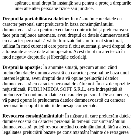
apărarea unui drept în instanță; sau pentru a proteja drepturile
unei alte altei persoane fizice sau juridice.
Dreptul la portabilitatea datelor:
În măsura în care datele cu
caracter personal sunt prelucrate în baza consimțământului
dumneavoastră sau pentru executarea contractului și prelucrarea se
face prin mijloace automate, aveți dreptul ca datele dumneavoastră
cu caracter personal să vă fie furnizate într-un format structurat,
utilizat în mod curent și care poate fi citit automat și aveți dreptul de
a transmite aceste date altui operator. Acest drept nu afectează în
mod negativ drepturile și libertățile celorlalți
.
Dreptul la opoziție:
În anumite situații, precum atunci când
prelucrăm datele dumneavoastră cu caracter personal pe baza unui
interes legitim, aveți dreptul de a vă opune prelucrării datelor
dumneavoastră cu caracter personal de către noi. În caz de opoziție
nejustificată, PUBLI MEDIA SOFT S.R.L. este îndreptățită să
prelucreze în continuare datele cu caracter personal. De asemenea,
vă puteți opune la prelucrarea datelor dumneavoastră cu caracter
personal în scopul trimiterii de mesaje comerciale.
Revocarea consimțământului:
În măsura în care prelucrăm datele
dumneavoastră cu caracter personal în temeiul consimțământului
dumneavoastră, puteți revoca oricând consimțământul, fără a afecta
legalitatea prelucrării bazate pe consimțământ înainte de retragerea