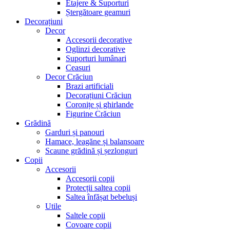
Etajere & Suporturi
Ștergătoare geamuri
Decorațiuni
Decor
Accesorii decorative
Oglinzi decorative
Suporturi lumânari
Ceasuri
Decor Crăciun
Brazi artificiali
Decorațiuni Crăciun
Coronițe și ghirlande
Figurine Crăciun
Grădină
Garduri și panouri
Hamace, leagăne și balansoare
Scaune grădină și șezlonguri
Copii
Accesorii
Accesorii copii
Protecții saltea copii
Saltea înfășat bebeluși
Utile
Saltele copii
Covoare copii