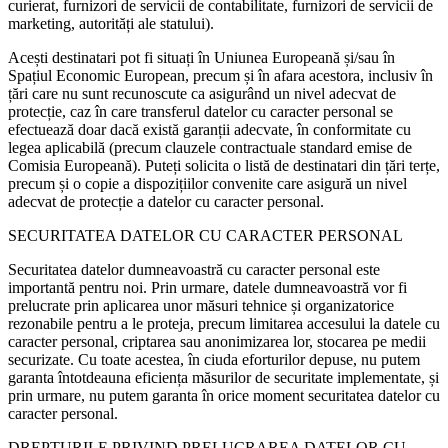
curierat, furnizori de servicii de contabilitate, furnizori de servicii de
marketing, autorități ale statului).
Acești destinatari pot fi situați în Uniunea Europeană și/sau în
Spațiul Economic European, precum și în afara acestora, inclusiv în
țări care nu sunt recunoscute ca asigurând un nivel adecvat de
protecție, caz în care transferul datelor cu caracter personal se
efectuează doar dacă există garanții adecvate, în conformitate cu
legea aplicabilă (precum clauzele contractuale standard emise de
Comisia Europeană). Puteți solicita o listă de destinatari din țări terțe,
precum și o copie a dispozițiilor convenite care asigură un nivel
adecvat de protecție a datelor cu caracter personal.
SECURITATEA DATELOR CU CARACTER PERSONAL
Securitatea datelor dumneavoastră cu caracter personal este
importantă pentru noi. Prin urmare, datele dumneavoastră vor fi
prelucrate prin aplicarea unor măsuri tehnice și organizatorice
rezonabile pentru a le proteja, precum limitarea accesului la datele cu
caracter personal, criptarea sau anonimizarea lor, stocarea pe medii
securizate. Cu toate acestea, în ciuda eforturilor depuse, nu putem
garanta întotdeauna eficiența măsurilor de securitate implementate, și
prin urmare, nu putem garanta în orice moment securitatea datelor cu
caracter personal.
DREPTURILE PRIVIND PRELUCRAREA DATELOR CU