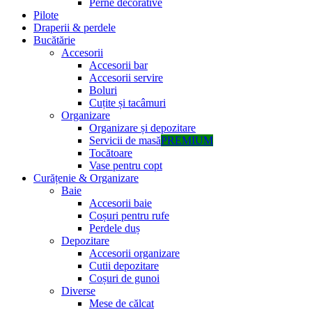
Perne decorative
Pilote
Draperii & perdele
Bucătărie
Accesorii
Accesorii bar
Accesorii servire
Boluri
Cuțite și tacâmuri
Organizare
Organizare și depozitare
Servicii de masă
PREMIUM
Tocătoare
Vase pentru copt
Curățenie & Organizare
Baie
Accesorii baie
Coșuri pentru rufe
Perdele duș
Depozitare
Accesorii organizare
Cutii depozitare
Coșuri de gunoi
Diverse
Mese de călcat