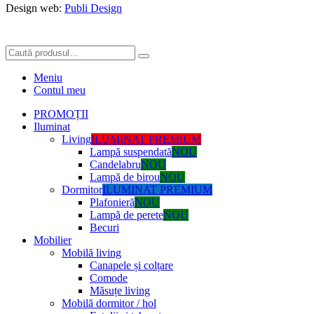
Design web:
Publi Design
Meniu
Contul meu
PROMOȚII
Iluminat
Living
ILUMINAT PREMIUM
Lampă suspendată
NOU
Candelabru
NOU
Lampă de birou
NOU
Dormitor
ILUMINAT PREMIUM
Plafonieră
NOU
Lampă de perete
NOU
Becuri
Mobilier
Mobilă living
Canapele și colțare
Comode
Măsuțe living
Mobilă dormitor / hol