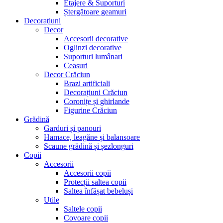
Etajere & Suporturi
Ștergătoare geamuri
Decorațiuni
Decor
Accesorii decorative
Oglinzi decorative
Suporturi lumânari
Ceasuri
Decor Crăciun
Brazi artificiali
Decorațiuni Crăciun
Coronițe și ghirlande
Figurine Crăciun
Grădină
Garduri și panouri
Hamace, leagăne și balansoare
Scaune grădină și șezlonguri
Copii
Accesorii
Accesorii copii
Protecții saltea copii
Saltea înfășat bebeluși
Utile
Saltele copii
Covoare copii