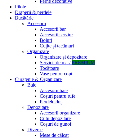
Perne decorative
Pilote
Draperii & perdele
Bucătărie
Accesorii
Accesorii bar
Accesorii servire
Boluri
Cuțite și tacâmuri
Organizare
Organizare și depozitare
Servicii de masă
PREMIUM
Tocătoare
Vase pentru copt
Curățenie & Organizare
Baie
Accesorii baie
Coșuri pentru rufe
Perdele duș
Depozitare
Accesorii organizare
Cutii depozitare
Coșuri de gunoi
Diverse
Mese de călcat