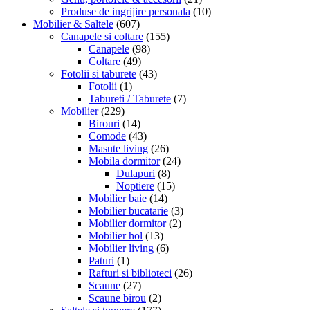
Produse de ingrijire personala
(10)
Mobilier & Saltele
(607)
Canapele si coltare
(155)
Canapele
(98)
Coltare
(49)
Fotolii si taburete
(43)
Fotolii
(1)
Tabureti / Taburete
(7)
Mobilier
(229)
Birouri
(14)
Comode
(43)
Masute living
(26)
Mobila dormitor
(24)
Dulapuri
(8)
Noptiere
(15)
Mobilier baie
(14)
Mobilier bucatarie
(3)
Mobilier dormitor
(2)
Mobilier hol
(13)
Mobilier living
(6)
Paturi
(1)
Rafturi si biblioteci
(26)
Scaune
(27)
Scaune birou
(2)