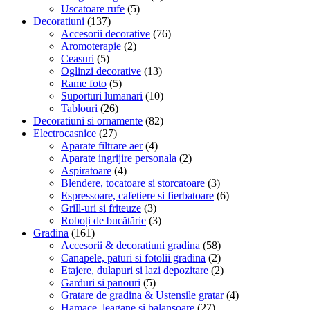
Uscatoare rufe
(5)
Decoratiuni
(137)
Accesorii decorative
(76)
Aromoterapie
(2)
Ceasuri
(5)
Oglinzi decorative
(13)
Rame foto
(5)
Suporturi lumanari
(10)
Tablouri
(26)
Decoratiuni si ornamente
(82)
Electrocasnice
(27)
Aparate filtrare aer
(4)
Aparate ingrijire personala
(2)
Aspiratoare
(4)
Blendere, tocatoare si storcatoare
(3)
Espressoare, cafetiere si fierbatoare
(6)
Grill-uri si friteuze
(3)
Roboți de bucătărie
(3)
Gradina
(161)
Accesorii & decoratiuni gradina
(58)
Canapele, paturi si fotolii gradina
(2)
Etajere, dulapuri si lazi depozitare
(2)
Garduri si panouri
(5)
Gratare de gradina & Ustensile gratar
(4)
Hamace, leagane si balansoare
(27)