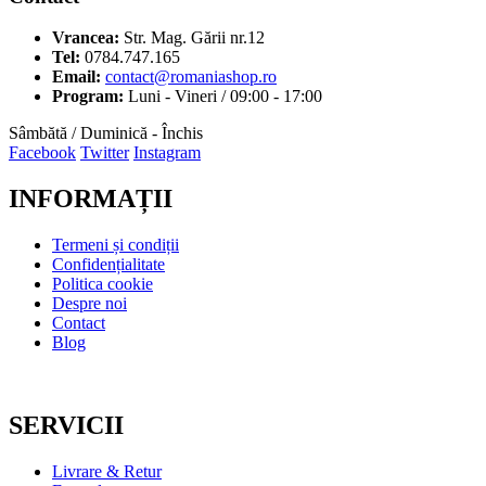
Vrancea:
Str. Mag. Gării nr.12
Tel:
0784.747.165
Email:
contact@romaniashop.ro
Program:
Luni - Vineri / 09:00 - 17:00
Sâmbătă / Duminică - Închis
Facebook
Twitter
Instagram
INFORMAȚII
Termeni și condiții
Confidențialitate
Politica cookie
Despre noi
Contact
Blog
SERVICII
Livrare & Retur