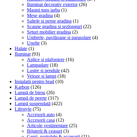
Iluminat decorativ exterior
(26)
Masini tuns iarba
(1)
Mese gradina
(4)
Saltele si perne gradina
(1)
Scaune gradina si sezlonguri
(22)
Seturi mobilier gradina
(2)
Umbrele, pavilioane si parasolare
(4)
Unelte
(3)
Halate
(1)
Iluminat
(93)
Aplice si plafoniere
(16)
Lampadare
(18)
Lustre si pendule
(42)
Veioze si lampi
(18)
Instalatii pentru brad
(10)
Karbon
(126)
Lampă de birou
(26)
Lampă de perete
(317)
Lampă suspendată
(422)
Lifestyle
(75)
Accesorii auto
(4)
Accesorii casa
(12)
Articole vestimentare
(25)
Bijuterii & ceasuri
(3)
Genti, portofele & accesorii
(21)