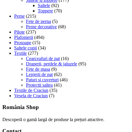
Saltele si toppere
(177)
Saltele
(92)
Toppere
(70)
Perne
(215)
Fete de perna
(5)
Perne decorative
(68)
Pilote
(237)
Plafonieră
(494)
Prosoape
(15)
Saltele copii
(34)
Textile
(277)
Cearceafuri de pat
(16)
Draperii, perdele & jaluzele
(95)
Fete de masa
(9)
Lenjerii de pat
(62)
Paturi si cuverturi
(46)
Protectii saltea
(41)
Textile de Craciun
(35)
Vesela de Craciun
(7)
România Shop
Descoperă o gamă largă de produse la prețuri atractive.
Contact