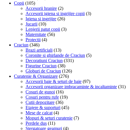
Copii
(105)
Accesorii hranire
(2)
Accesorii igiena si ingrijire copii
(3)
Igiena si ingrijire
(26)
Jucarii
(10)
Lenjerii patut copii
(3)
Maternitate
(56)
Protectii
(4)
Craciun
(346)
Brazi artificiali
(13)
Coronite si ghirlande de Craciun
(5)
Decoratiuni Craciun
(331)
Figurine Craciun
(38)
Globuri de Craciun
(126)
Curatenie & Organizare
(276)
Accesorii baie & seturi de baie
(97)
Accesorii organizare imbracaminte & incaltaminte
(31)
Cosuri de gunoi
(16)
Cosuri pentru rufe
(19)
Cutii depozitare
(36)
Etajere & suporturi
(45)
Mese de calcat
(4)
Mopuri & seturi curatenie
(7)
Perdele dus
(11)
Stergatoare geamuri
(4)