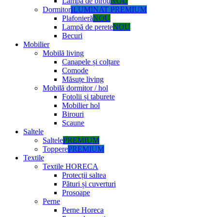
Lampă de birou
NOU
Dormitor
ILUMINAT PREMIUM
Plafonieră
NOU
Lampă de perete
NOU
Becuri
Mobilier
Mobilă living
Canapele și colțare
Comode
Măsuțe living
Mobilă dormitor / hol
Fotolii și taburete
Mobilier hol
Birouri
Scaune
Saltele
Saltele
PREMIUM
Toppere
PREMIUM
Textile
Textile HORECA
Protecții saltea
Pături și cuverturi
Prosoape
Perne
Perne Horeca