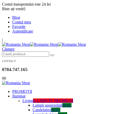
Costul transportului este 24 lei
Bine ați venit!
|
Blog
Contul meu
Favorite
Autentificare
|
Căutare
CONTACT
0784.747.165
0
0
PROMOȚII
Iluminat
Living
ILUMINAT PREMIUM
Lampă suspendată
NOU
Candelabru
NOU