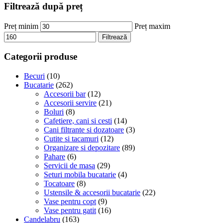
Filtrează după preț
Preț minim
Preț maxim
Filtrează
Categorii produse
Becuri
(10)
Bucatarie
(262)
Accesorii bar
(12)
Accesorii servire
(21)
Boluri
(8)
Cafetiere, cani si cesti
(14)
Cani filtrante si dozatoare
(3)
Cutite si tacamuri
(12)
Organizare si depozitare
(89)
Pahare
(6)
Servicii de masa
(29)
Seturi mobila bucatarie
(4)
Tocatoare
(8)
Ustensile & accesorii bucatarie
(22)
Vase pentru copt
(9)
Vase pentru gatit
(16)
Candelabru
(163)