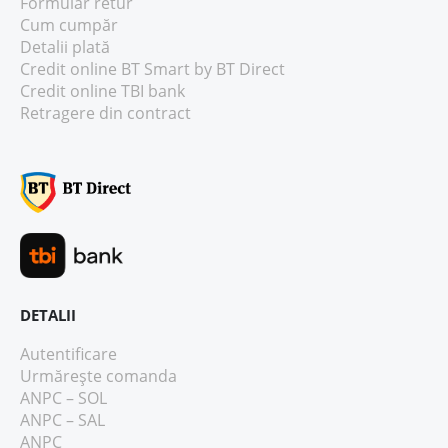
Formular retur
Cum cumpăr
Detalii plată
Credit online BT Smart
by BT Direct
Credit online TBI bank
Retragere din contract
DETALII
Autentificare
Urmărește comanda
ANPC – SOL
ANPC – SAL
ANPC