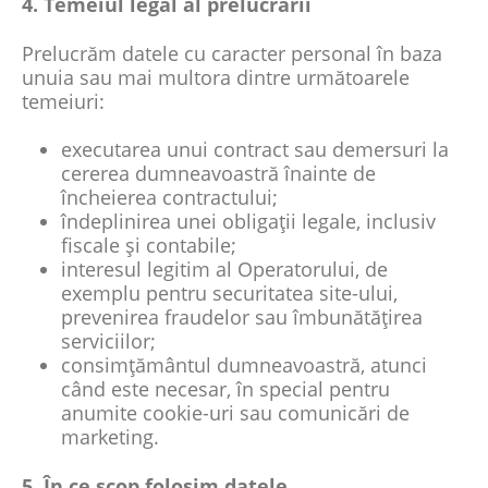
4. Temeiul legal al prelucrării
Prelucrăm datele cu caracter personal în baza
unuia sau mai multora dintre următoarele
temeiuri:
executarea unui contract sau demersuri la
cererea dumneavoastră înainte de
încheierea contractului;
îndeplinirea unei obligații legale, inclusiv
fiscale și contabile;
interesul legitim al Operatorului, de
exemplu pentru securitatea site-ului,
prevenirea fraudelor sau îmbunătățirea
serviciilor;
consimțământul dumneavoastră, atunci
când este necesar, în special pentru
anumite cookie-uri sau comunicări de
marketing.
5. În ce scop folosim datele