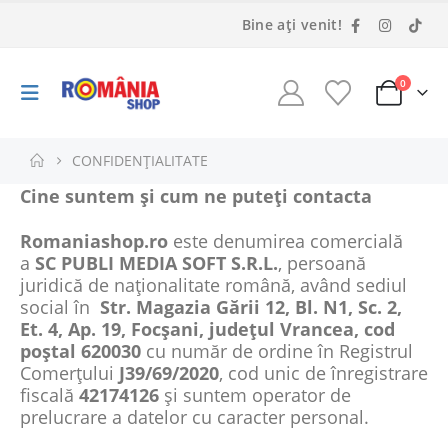
Bine ați venit!
0
CONFIDENȚIALITATE
Cine suntem și cum ne puteți contacta
Romaniashop.ro
este denumirea comercială
a
SC PUBLI MEDIA SOFT S.R.L.
, persoană
juridică de naționalitate română, având sediul
social în
Str. Magazia Gării 12, Bl. N1, Sc. 2,
Et. 4, Ap. 19, Focșani, județul Vrancea, cod
poștal 620030
cu număr de ordine în Registrul
Comerțului
J39/69/2020
, cod unic de înregistrare
fiscală
42174126
și suntem operator de
prelucrare a datelor cu caracter personal.