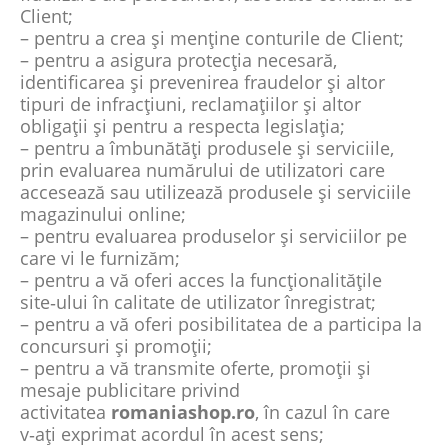
Client;
– pentru a crea și menține conturile de Client;
– pentru a asigura protecția necesară,
identificarea și prevenirea fraudelor și altor
tipuri de infracțiuni, reclamațiilor și altor
obligații și pentru a respecta legislația;
– pentru a îmbunătăți produsele și serviciile,
prin evaluarea numărului de utilizatori care
accesează sau utilizează produsele și serviciile
magazinului online;
– pentru evaluarea produselor și serviciilor pe
care vi le furnizăm;
– pentru a vă oferi acces la funcționalitățile
site‑ului în calitate de utilizator înregistrat;
– pentru a vă oferi posibilitatea de a participa la
concursuri și promoții;
– pentru a vă transmite oferte, promoții și
mesaje publicitare privind
activitatea
romaniashop.ro
, în cazul în care
v‑ați exprimat acordul în acest sens;