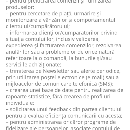
– pentru prelucrarea comenzii și furnizarea
produselor;
– pentru cercetare de piață, urmărire și
monitorizare a vânzărilor și comportamentul
clientului/cumpărătorului;
– informarea clienților/cumpărătorilor privind
situația contului lor, inclusiv validarea,
expedierea și facturarea comenzilor, rezolvarea
anulărilor sau a problemelor de orice natură
referitoare la o comandă, la bunurile și/sau
serviciile achiziționate;
– trimiterea de Newsletter
sau alerte periodice,
prin utilizarea poștei electronice (e‑mail) sau a
mijloacelor de comunicare telefonică (SMS);
– crearea unei baze de date pentru realizarea de
rapoarte statistice, fără crearea de profiluri
individuale;
– solicitarea unui feedback din partea clientului
pentru a evalua eficiența comunicării cu acesta;
– pentru administrarea oricăror programe de
fidelizare ale persoanelor, asociate contului de