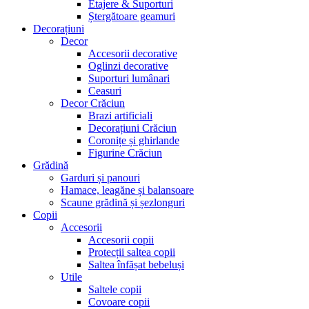
Etajere & Suporturi
Ștergătoare geamuri
Decorațiuni
Decor
Accesorii decorative
Oglinzi decorative
Suporturi lumânari
Ceasuri
Decor Crăciun
Brazi artificiali
Decorațiuni Crăciun
Coronițe și ghirlande
Figurine Crăciun
Grădină
Garduri și panouri
Hamace, leagăne și balansoare
Scaune grădină și șezlonguri
Copii
Accesorii
Accesorii copii
Protecții saltea copii
Saltea înfășat bebeluși
Utile
Saltele copii
Covoare copii