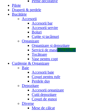
Perne decorative
Pilote
Draperii & perdele
Bucătărie
Accesorii
Accesorii bar
Accesorii servire
Boluri
Cuțite și tacâmuri
Organizare
Organizare și depozitare
Servicii de masă
PREMIUM
Tocătoare
Vase pentru copt
Curățenie & Organizare
Baie
Accesorii baie
Coșuri pentru rufe
Perdele duș
Depozitare
Accesorii organizare
Cutii depozitare
Coșuri de gunoi
Diverse
Mese de călcat