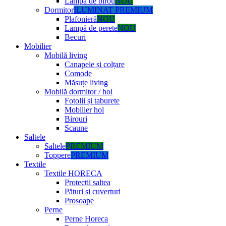
Lampă de birou
NOU
Dormitor
ILUMINAT PREMIUM
Plafonieră
NOU
Lampă de perete
NOU
Becuri
Mobilier
Mobilă living
Canapele și colțare
Comode
Măsuțe living
Mobilă dormitor / hol
Fotolii și taburete
Mobilier hol
Birouri
Scaune
Saltele
Saltele
PREMIUM
Toppere
PREMIUM
Textile
Textile HORECA
Protecții saltea
Pături și cuverturi
Prosoape
Perne
Perne Horeca