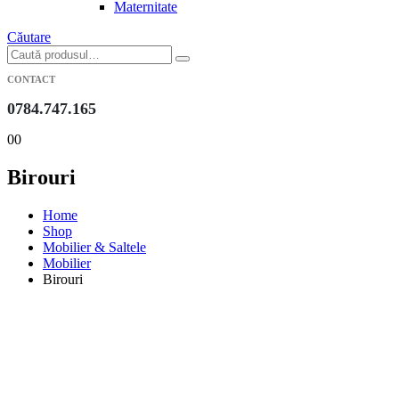
Maternitate
Căutare
CONTACT
0784.747.165
0
0
Birouri
Home
Shop
Mobilier & Saltele
Mobilier
Birouri