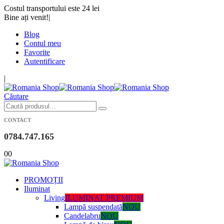
Costul transportului este 24 lei
Bine ați venit!
|
Blog
Contul meu
Favorite
Autentificare
|
Căutare
CONTACT
0784.747.165
0
0
PROMOȚII
Iluminat
Living
ILUMINAT PREMIUM
Lampă suspendată
NOU
Candelabru
NOU