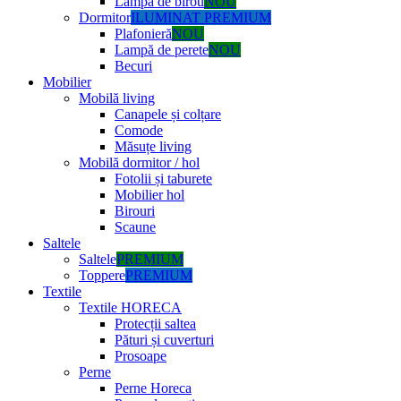
Lampă de birou
NOU
Dormitor
ILUMINAT PREMIUM
Plafonieră
NOU
Lampă de perete
NOU
Becuri
Mobilier
Mobilă living
Canapele și colțare
Comode
Măsuțe living
Mobilă dormitor / hol
Fotolii și taburete
Mobilier hol
Birouri
Scaune
Saltele
Saltele
PREMIUM
Toppere
PREMIUM
Textile
Textile HORECA
Protecții saltea
Pături și cuverturi
Prosoape
Perne
Perne Horeca