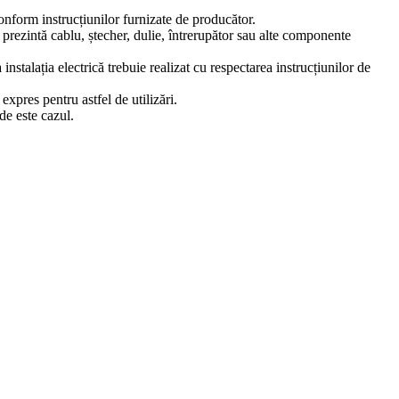
 conform instrucțiunilor furnizate de producător.
ă prezintă cablu, ștecher, dulie, întrerupător sau alte componente
stalația electrică trebuie realizat cu respectarea instrucțiunilor de
xpres pentru astfel de utilizări.
de este cazul.