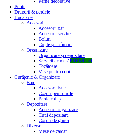
Perne decorative
Pilote
Draperii & perdele
Bucătărie
Accesorii
Accesorii bar
Accesorii servire
Boluri
Cuțite și tacâmuri
Organizare
Organizare și depozitare
Servicii de masă
PREMIUM
Tocătoare
Vase pentru copt
Curățenie & Organizare
Baie
Accesorii baie
Coșuri pentru rufe
Perdele duș
Depozitare
Accesorii organizare
Cutii depozitare
Coșuri de gunoi
Diverse
Mese de călcat