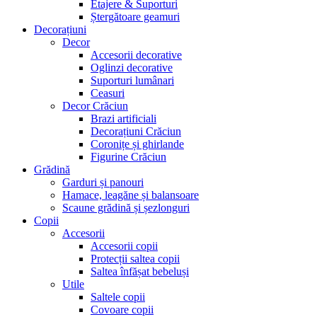
Etajere & Suporturi
Ștergătoare geamuri
Decorațiuni
Decor
Accesorii decorative
Oglinzi decorative
Suporturi lumânari
Ceasuri
Decor Crăciun
Brazi artificiali
Decorațiuni Crăciun
Coronițe și ghirlande
Figurine Crăciun
Grădină
Garduri și panouri
Hamace, leagăne și balansoare
Scaune grădină și șezlonguri
Copii
Accesorii
Accesorii copii
Protecții saltea copii
Saltea înfășat bebeluși
Utile
Saltele copii
Covoare copii