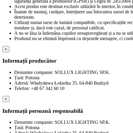
siguranța generală a produselor (GPSR) și Legea nr. 245/2004 pr
Acest produs este destinat exclusiv utilizării în interior, în cond
Înainte de montaj, curățare, întreținere sau înlocuirea sursei de 
deteriorate.
Utilizați numai surse de lumină compatibile, cu specificațiile re
instalare și, dacă este cazul, de personal calificat.
A nu se lăsa la îndemâna copiilor nesupravegheați și a nu se util
Produsul nu se elimină împreună cu deșeurile menajere, ci confor
×
Informații producător
Denumire companie: SOLLUX LIGHTING SP.K.
Țară: Polonia
Adresă: Władysława Łokietka 35, 64-840 Budzyń
Telefon: +48 67 342 60 10
×
Informații persoană responsabilă
Denumire companie: SOLLUX LIGHTING SP.K.
Țară: Polonia
Adresă: Władysława Łokietka 35, 64-840 Budzyń