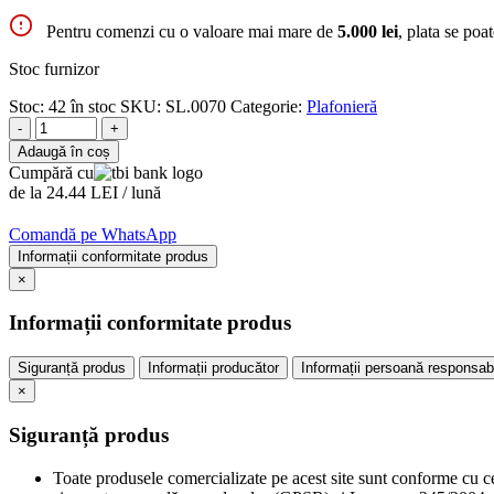
Pentru comenzi cu o valoare mai mare de
5.000 lei
, plata se poa
Stoc furnizor
Stoc:
42 în stoc
SKU:
SL.0070
Categorie:
Plafonieră
-
+
Adaugă în coș
Cumpără cu
de la 24.44 LEI / lună
Comandă pe WhatsApp
Informații conformitate produs
×
Informații conformitate produs
Siguranță produs
Informații producător
Informații persoană responsab
×
Siguranță produs
Toate produsele comercializate pe acest site sunt conforme cu c