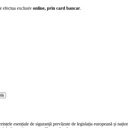
te efectua exclusiv
online, prin card bancar
.
ilă
erințele esențiale de siguranță prevăzute de legislația europeană și naț