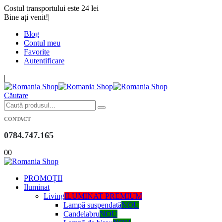
Costul transportului este 24 lei
Bine ați venit!
|
Blog
Contul meu
Favorite
Autentificare
|
Căutare
CONTACT
0784.747.165
0
0
PROMOȚII
Iluminat
Living
ILUMINAT PREMIUM
Lampă suspendată
NOU
Candelabru
NOU