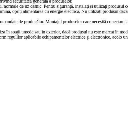
ivind securitatea generală a produselor.
iții normale de uz casnic. Pentru siguranță, instalați și utilizați produsul
lumină, opriți alimentarea cu energie electrică. Nu utilizați produsul dac
comandate de producător. Montajul produselor care necesită conectare la in
iza în spații umede sau în exterior, dacă produsul nu este marcat în mod e
m regulilor aplicabile echipamentelor electrice și electronice, acolo un