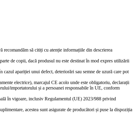
 vă recomandăm să citiți cu atenție informațiile din descrierea
eparte de copii, dacă produsul nu este destinat în mod expres utilizării
 În cazul apariției unui defect, deteriorări sau semne de uzură care pot
amente electrice), marcajul CE acolo unde este obligatoriu, declarații
torului/importatorului și a persoanei responsabile în UE, conform
ională în vigoare, inclusiv Regulamentul (UE) 2023/988 privind
suplimentare, acestea sunt asigurate de producători și puse la dispoziția