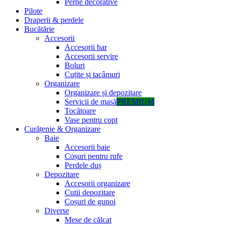
Perne decorative
Pilote
Draperii & perdele
Bucătărie
Accesorii
Accesorii bar
Accesorii servire
Boluri
Cuțite și tacâmuri
Organizare
Organizare și depozitare
Servicii de masă
PREMIUM
Tocătoare
Vase pentru copt
Curățenie & Organizare
Baie
Accesorii baie
Coșuri pentru rufe
Perdele duș
Depozitare
Accesorii organizare
Cutii depozitare
Coșuri de gunoi
Diverse
Mese de călcat