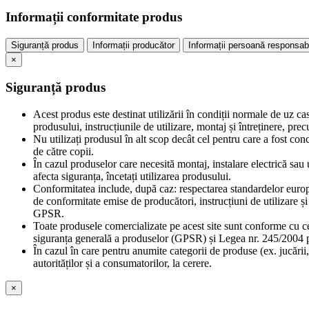
Informații conformitate produs
Siguranță produs
Informații producător
Informații persoană responsab
×
Siguranță produs
Acest produs este destinat utilizării în condiții normale de uz ca
produsului, instrucțiunile de utilizare, montaj și întreținere, pr
Nu utilizați produsul în alt scop decât cel pentru care a fost con
de către copii.
În cazul produselor care necesită montaj, instalare electrică sau u
afecta siguranța, încetați utilizarea produsului.
Conformitatea include, după caz: respectarea standardelor europe
de conformitate emise de producători, instrucțiuni de utilizare 
GPSR.
Toate produsele comercializate pe acest site sunt conforme cu c
siguranța generală a produselor (GPSR) și Legea nr. 245/2004 pr
În cazul în care pentru anumite categorii de produse (ex. jucării,
autorităților și a consumatorilor, la cerere.
×