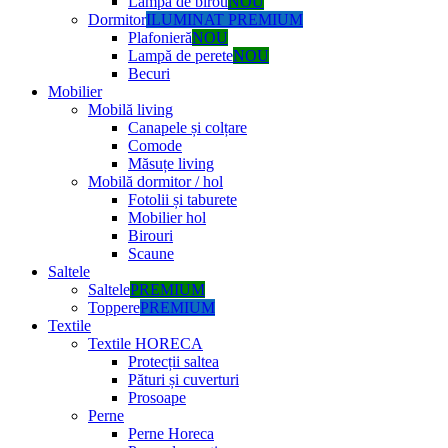
Lampă de birou
NOU
Dormitor
ILUMINAT PREMIUM
Plafonieră
NOU
Lampă de perete
NOU
Becuri
Mobilier
Mobilă living
Canapele și colțare
Comode
Măsuțe living
Mobilă dormitor / hol
Fotolii și taburete
Mobilier hol
Birouri
Scaune
Saltele
Saltele
PREMIUM
Toppere
PREMIUM
Textile
Textile HORECA
Protecții saltea
Pături și cuverturi
Prosoape
Perne
Perne Horeca