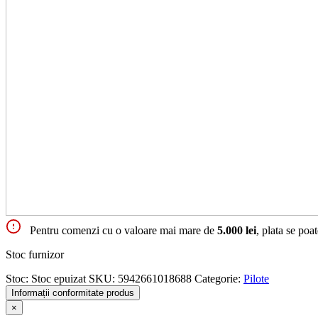
Pentru comenzi cu o valoare mai mare de
5.000 lei
, plata se poa
Stoc furnizor
Stoc:
Stoc epuizat
SKU:
5942661018688
Categorie:
Pilote
Informații conformitate produs
×