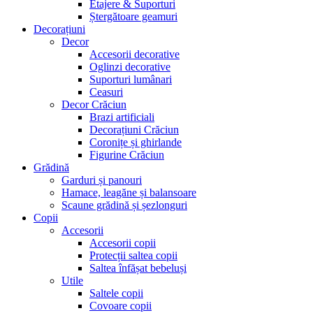
Etajere & Suporturi
Ștergătoare geamuri
Decorațiuni
Decor
Accesorii decorative
Oglinzi decorative
Suporturi lumânari
Ceasuri
Decor Crăciun
Brazi artificiali
Decorațiuni Crăciun
Coronițe și ghirlande
Figurine Crăciun
Grădină
Garduri și panouri
Hamace, leagăne și balansoare
Scaune grădină și șezlonguri
Copii
Accesorii
Accesorii copii
Protecții saltea copii
Saltea înfășat bebeluși
Utile
Saltele copii
Covoare copii