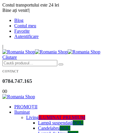
Costul transportului este 24 lei
Bine ați venit!
|
Blog
Contul meu
Favorite
Autentificare
|
Căutare
CONTACT
0784.747.165
0
0
PROMOȚII
Iluminat
Living
ILUMINAT PREMIUM
Lampă suspendată
NOU
Candelabru
NOU