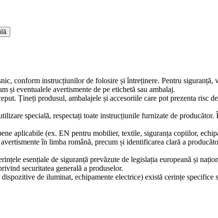
ilă
snic, conform instrucțiunilor de folosire și întreținere. Pentru siguranță,
ecum și eventualele avertismente de pe etichetă sau ambalaj.
ceput. Țineți produsul, ambalajele și accesoriile care pot prezenta risc d
tilizare specială, respectați toate instrucțiunile furnizate de producător.
ne aplicabile (ex. EN pentru mobilier, textile, siguranța copiilor, echip
și avertismente în limba română, precum și identificarea clară a producă
erințele esențiale de siguranță prevăzute de legislația europeană și naț
ivind securitatea generală a produselor.
 dispozitive de iluminat, echipamente electrice) există cerințe specifice 