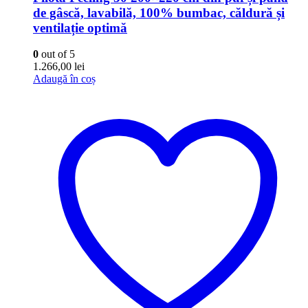
de gâscă, lavabilă, 100% bumbac, căldură și
ventilație optimă
0
out of 5
1.266,00
lei
Adaugă în coș