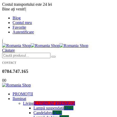
Costul transportului este 24 lei
Bine ați venit!
|
Blog
Contul meu
Favorite
Autentificare
|
Căutare
CONTACT
0784.747.165
0
0
PROMOȚII
Iluminat
Living
ILUMINAT PREMIUM
Lampă suspendată
NOU
Candelabru
NOU