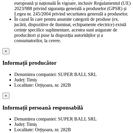
europeană și națională în vigoare, inclusiv Regulamentul (UE)
2023/988 privind siguranța generală a produselor (GPSR) și
Legea nr. 245/2004 privind securitatea generală a produselor.
În cazul în care pentru anumite categorii de produse (ex.
jucării, dispozitive de iluminat, echipamente electrice) există
cerințe specifice suplimentare, acestea sunt asigurate de
producători și puse la dispoziția autorităților și a
consumatorilor, la cerere.
×
Informații producător
Denumirea companiei: SUPER BALL SRL
Județ: Timiș
Localitate: Orțișoara, nr. 282B
×
Informații persoană responsabilă
Denumirea companiei: SUPER BALL SRL
Județ: Timiș
Localitate: Orțișoara, nr. 282B