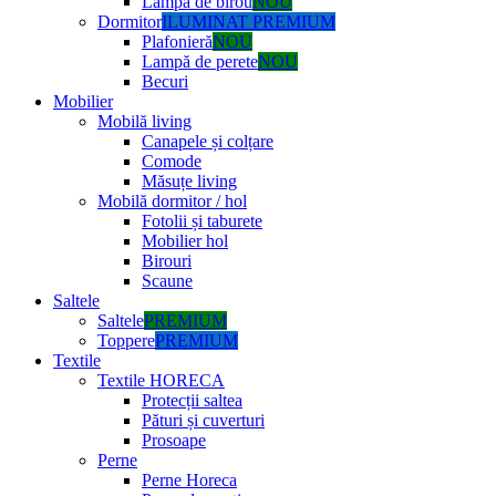
Lampă de birou
NOU
Dormitor
ILUMINAT PREMIUM
Plafonieră
NOU
Lampă de perete
NOU
Becuri
Mobilier
Mobilă living
Canapele și colțare
Comode
Măsuțe living
Mobilă dormitor / hol
Fotolii și taburete
Mobilier hol
Birouri
Scaune
Saltele
Saltele
PREMIUM
Toppere
PREMIUM
Textile
Textile HORECA
Protecții saltea
Pături și cuverturi
Prosoape
Perne
Perne Horeca