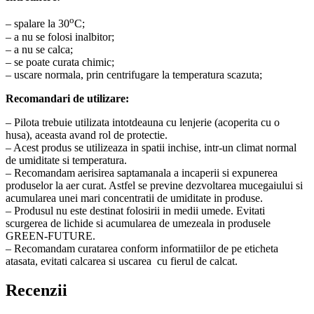
o
– spalare la 30
C;
– a nu se folosi inalbitor;
– a nu se calca;
– se poate curata chimic;
– uscare normala, prin centrifugare la temperatura scazuta;
Recomandari de utilizare:
– Pilota trebuie utilizata intotdeauna cu lenjerie (acoperita cu o
husa), aceasta avand rol de protectie.
– Acest produs se utilizeaza in spatii inchise, intr-un climat normal
de umiditate si temperatura.
– Recomandam aerisirea saptamanala a incaperii si expunerea
produselor la aer curat. Astfel se previne dezvoltarea mucegaiului si
acumularea unei mari concentratii de umiditate in produse.
– Produsul nu este destinat folosirii in medii umede. Evitati
scurgerea de lichide si acumularea de umezeala in produsele
GREEN-FUTURE.
– Recomandam curatarea conform informatiilor de pe eticheta
atasata, evitati calcarea si uscarea cu fierul de calcat.
Recenzii