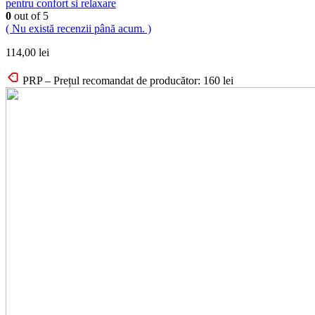
pentru confort si relaxare
0
out of 5
( Nu există recenzii până acum. )
114,00
lei
PRP – Prețul recomandat de producător:
160
lei