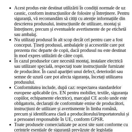
Acest produs este destinat utilizării în condiții normale de uz
casnic, conform instrucțiunilor de folosire și întreținere. Pentru
siguranță, vă recomandăm să citiți cu atenție informațiile din
descrierea produsului, instrucțiunile de utilizare, montaj și
întreținere, precum și eventualele avertismente de pe etichetă
sau ambalaj.
Nu utilizați produsul în alt scop decât cel pentru care a fost
conceput. Țineți produsul, ambalajele și accesoriile care pot
prezenta risc departe de copii, dacă produsul nu este destinat
în mod expres utilizării de către copii.
În cazul produselor care necesită montaj, instalare electrică
sau utilizare specială, respectați toate instrucțiunile furnizate
de producător. În cazul apariției unui defect, deteriorări sau
semne de uzură care pot afecta siguranța, încetați utilizarea
produsului.
Conformitatea include, după caz: respectarea standardelor
europene aplicabile (ex. EN pentru mobilier, textile, siguranța
copiilor, echipamente electrice), marcajul CE acolo unde este
obligatoriu, declarații de conformitate emise de producători,
instrucțiuni de utilizare și avertismente în limba română,
precum și identificarea clară a producătorului/importatorului și
a persoanei responsabile în UE, conform GPSR.
Toate produsele comercializate pe acest site sunt conforme cu
cerințele esențiale de siguranță prevăzute de legislația