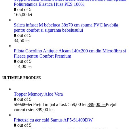
Poliuretanica Elastica Husa PES 100%
0
out of 5
165,00
lei
Saltea infasat M bebeluca 38x70 cm spuma PVC lavabila
pentru confort si siguranta bebelusului
0
out of 5
34,50
lei
Pilota Cocolino Antique Alcam 140x200 cm din Microfibra si
Fleece pentru Confort Premium
0
out of 5
114,00
lei
ULTIMELE PRODUSE
Topper Memory Aloe Vera
0
out of 5
559,00
lei
Prețul inițial a fost: 559,00 lei.
399,00
lei
Prețul
curent este: 399,00 lei.
Friteuza cu aer cald Samus AF5-S1400DW
0
out of 5