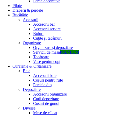
Perne decorative
Pilote
Draperii & perdele
Bucătărie
Accesorii
Accesorii bar
Accesorii servire
Boluri
Cuțite și tacâmuri
Organizare
Organizare și depozitare
Servicii de masă
PREMIUM
Tocătoare
Vase pentru copt
Curățenie & Organizare
Baie
Accesorii baie
Coșuri pentru rufe
Perdele duș
Depozitare
Accesorii organizare
Cutii depozitare
Coșuri de gunoi
Diverse
Mese de călcat