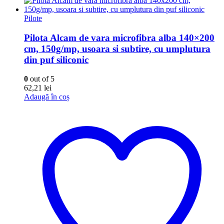
Pilote
Pilota Alcam de vara microfibra alba 140×200
cm, 150g/mp, usoara si subtire, cu umplutura
din puf siliconic
0
out of 5
62,21
lei
Adaugă în coș