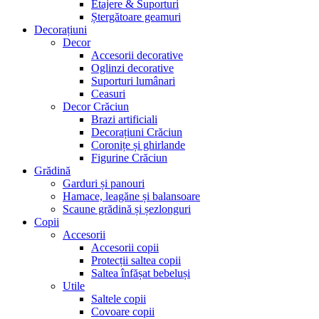
Etajere & Suporturi
Ștergătoare geamuri
Decorațiuni
Decor
Accesorii decorative
Oglinzi decorative
Suporturi lumânari
Ceasuri
Decor Crăciun
Brazi artificiali
Decorațiuni Crăciun
Coronițe și ghirlande
Figurine Crăciun
Grădină
Garduri și panouri
Hamace, leagăne și balansoare
Scaune grădină și șezlonguri
Copii
Accesorii
Accesorii copii
Protecții saltea copii
Saltea înfășat bebeluși
Utile
Saltele copii
Covoare copii