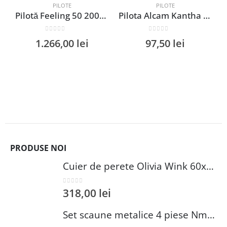
PILOTE
PILOTE
Pilotă Feeling 50 200×220 cm din puf și pană de gâscă, lavabilă, 100% bumbac, căldură și ventilație optimă
Pilota Alcam Kantha microfibra matlasata 200×220 cm 250g/mp design inspirational pentru confort termic
0
out of 5
0
out of 5
1.266,00
lei
97,50
lei
PRODUSE NOI
Cuier de perete Olivia Wink 60x35x15.6 cm PAL Alb Raft multifunctional suspendat
0
out of 5
318,00
lei
Set scaune metalice 4 piese Nmobb Yıldız alb catifea PAL 43x42x82 cm 175 kg