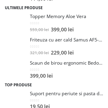
ULTIMELE PRODUSE
Topper Memory Aloe Vera
0
out of 5
399,00
lei
559,00
lei
Friteuza cu aer cald Samus AF5-S1400DW
0
out of 5
229,00
lei
321,00
lei
Scaun de birou ergonomic Bedora Lotte, Mesh, Negru/Rosu
0
out of 5
399,00
lei
TOP PRODUSE
Suport pentru periute si pasta de dinti Wenko Brasil Petrol 7.3 x 10.3 cm plastic verde inchis
0
out of 5
19,50
lei