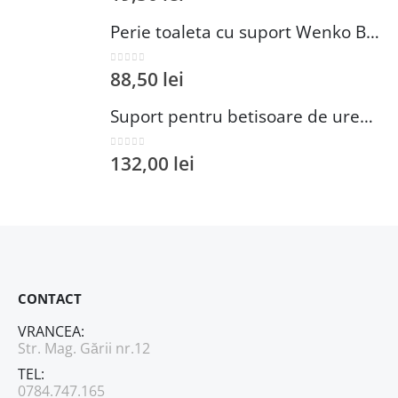
Perie toaleta cu suport Wenko Brasil Petrol 10x37 cm plastic verde inchis
0
out of 5
88,50
lei
Suport pentru betisoare de urechi si dischete demachiante Wenko 18 cm inox plastic argintiu
0
out of 5
132,00
lei
CONTACT
VRANCEA:
Str. Mag. Gării nr.12
TEL:
0784.747.165