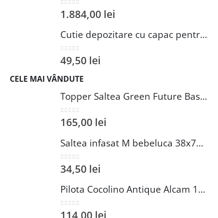
0
out of 5
1.884,00
lei
Cutie depozitare cu capac pentru baie corai 25x15 cm elastomer Wenko Brasil
0
out of 5
49,50
lei
CELE MAI VÂNDUTE
Topper Saltea Green Future Basic Confort 80x190 cm Spuma Poliuretanica Elastica Husa PES 100%
0
out of 5
165,00
lei
Saltea infasat M bebeluca 38x70 cm spuma PVC lavabila pentru confort si siguranta bebelusului
0
out of 5
34,50
lei
Pilota Cocolino Antique Alcam 140x200 cm din Microfibra si Fleece pentru Confort Premium
0
out of 5
114,00
lei