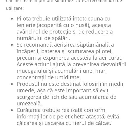
Catcher, este important să urmezi câteva recomandări de
utilizare:
Pilota trebuie utilizată întotdeauna cu
lenjerie (acoperită cu o husă), aceasta
având rol de protecție și de reducere a
numărului de spălări.
Se recomandă aerisirea săptămânală a
încăperii, baterea și scuturarea pilotei,
precum și expunerea acesteia la aer curat.
Aceste acțiuni ajută la prevenirea dezvoltării
mucegaiului și acumulării unei mari
concentrații de umiditate.
Produsul nu este destinat folosirii în medii
umede, așa că este important să eviți
scurgerea de lichide sau acumularea de
umezeală.
Curățarea trebuie realizată conform
informațiilor de pe eticheta atașată; evită
călcarea și uscarea cu fierul de călcat.