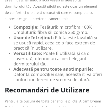
Dream Catcher aduc o notă veselă și deosebită
dormitorului tău. Această pilotă nu este doar un element
de confort, ci și o piesă decorativă care va completa cu
succes designul interior al camerei tale.
Compoziție:
Tesătură: microfibra 100%;
Umplutură: fibră siliconică 250 g/mp.
Ușor de întreținut:
Pilota este lavabilă și
se usucă rapid, ceea ce o face extrem de
practică în utilizare.
Versatilitate:
Poate fi utilizată și ca o
cuvertură, oferind un aspect elegant
dormitorului tău.
Adecvată pentru toate anotimpurile:
Datorită compoziției sale, aceasta îți va oferi
confort indiferent de vremea de afară.
Recomandări de Utilizare
Pentru a te bucura de toate beneficiile pilotei Alcam Dream