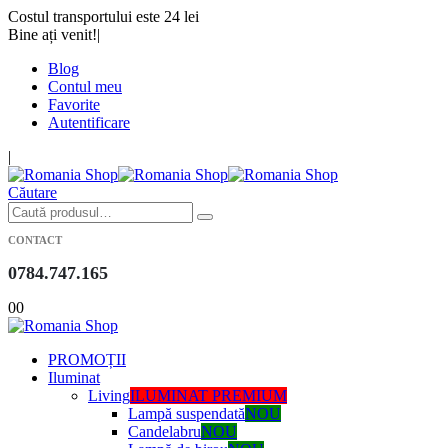
Costul transportului este 24 lei
Bine ați venit!
|
Blog
Contul meu
Favorite
Autentificare
|
Căutare
CONTACT
0784.747.165
0
0
PROMOȚII
Iluminat
Living
ILUMINAT PREMIUM
Lampă suspendată
NOU
Candelabru
NOU