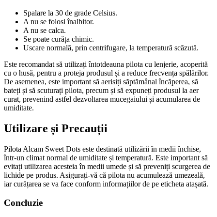
Spalare la 30 de grade Celsius.
A nu se folosi înalbitor.
A nu se calca.
Se poate curăța chimic.
Uscare normală, prin centrifugare, la temperatură scăzută.
Este recomandat să utilizați întotdeauna pilota cu lenjerie, acoperită
cu o husă, pentru a proteja produsul și a reduce frecvența spălărilor.
De asemenea, este important să aerisiți săptămânal încăperea, să
bateți și să scuturați pilota, precum și să expuneți produsul la aer
curat, prevenind astfel dezvoltarea mucegaiului și acumularea de
umiditate.
Utilizare și Precauții
Pilota Alcam Sweet Dots este destinată utilizării în medii închise,
într-un climat normal de umiditate și temperatură. Este important să
evitați utilizarea acesteia în medii umede și să preveniți scurgerea de
lichide pe produs. Asigurați-vă că pilota nu acumulează umezeală,
iar curățarea se va face conform informațiilor de pe eticheta atașată.
Concluzie