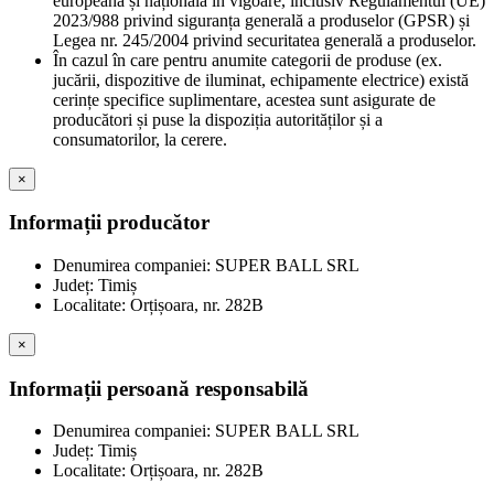
europeană și națională în vigoare, inclusiv Regulamentul (UE)
2023/988 privind siguranța generală a produselor (GPSR) și
Legea nr. 245/2004 privind securitatea generală a produselor.
În cazul în care pentru anumite categorii de produse (ex.
jucării, dispozitive de iluminat, echipamente electrice) există
cerințe specifice suplimentare, acestea sunt asigurate de
producători și puse la dispoziția autorităților și a
consumatorilor, la cerere.
×
Informații producător
Denumirea companiei: SUPER BALL SRL
Județ: Timiș
Localitate: Orțișoara, nr. 282B
×
Informații persoană responsabilă
Denumirea companiei: SUPER BALL SRL
Județ: Timiș
Localitate: Orțișoara, nr. 282B