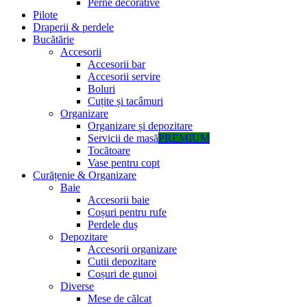
Perne decorative
Pilote
Draperii & perdele
Bucătărie
Accesorii
Accesorii bar
Accesorii servire
Boluri
Cuțite și tacâmuri
Organizare
Organizare și depozitare
Servicii de masă
PREMIUM
Tocătoare
Vase pentru copt
Curățenie & Organizare
Baie
Accesorii baie
Coșuri pentru rufe
Perdele duș
Depozitare
Accesorii organizare
Cutii depozitare
Coșuri de gunoi
Diverse
Mese de călcat