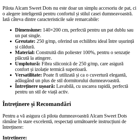
Pilota Alcam Sweet Dots nu este doar un simplu accesoriu de pat, ci
o alegere inteligentă pentru confortul și stilul casei dumneavoastră.
Iată câteva dintre caracteristicile sale remarcabile:
Dimensiune:
140×200 cm, perfectă pentru un pat dublu sau
un pat single.
Greutate:
250 g/mp, oferind un echilibru ideal între ușurință
și căldură.
Material:
Construită din poliester 100%, pentru o senzație
plăcută la atingere.
Umplutură:
Fibra siliconică de 250 g/mp, care asigură
confort și izolație termică superioară.
Versatilitate:
Poate fi utilizată și ca o cuvertură elegantă,
adăugând un plus de stil dormitorului dumneavoastră.
Întreținere ușoară:
Lavabilă, cu uscarea rapidă, perfectă
pentru un stil de viață activ.
Întreținere și Recomandări
Pentru a vă asigura că pilota dumneavoastră Alcam Sweet Dots
rămâne în stare excelentă, respectați următoarele instrucțiuni de
întreținere:
Intretinere: