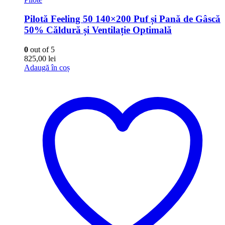
Pilotă Feeling 50 140×200 Puf și Pană de Gâscă
50% Căldură și Ventilație Optimală
0
out of 5
825,00
lei
Adaugă în coș