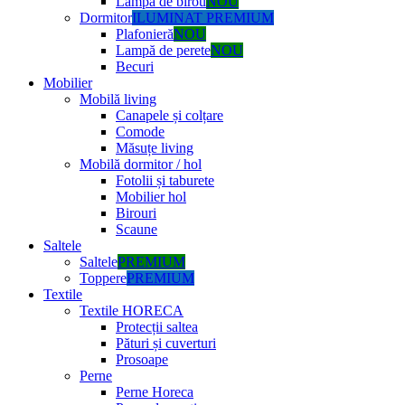
Lampă de birou
NOU
Dormitor
ILUMINAT PREMIUM
Plafonieră
NOU
Lampă de perete
NOU
Becuri
Mobilier
Mobilă living
Canapele și colțare
Comode
Măsuțe living
Mobilă dormitor / hol
Fotolii și taburete
Mobilier hol
Birouri
Scaune
Saltele
Saltele
PREMIUM
Toppere
PREMIUM
Textile
Textile HORECA
Protecții saltea
Pături și cuverturi
Prosoape
Perne
Perne Horeca