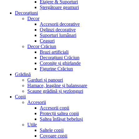
Etajere & Suporturi
Ștergătoare geamuri
Decorațiuni
Decor
Accesorii decorative
Oglinzi decorative
Suporturi lumânari
Ceasuri
Decor Crăciun
Brazi artificiali
Decorațiuni Crăciun
Coronițe și ghirlande
Figurine Crăciun
Grădină
Garduri și panouri
Hamace, leagăne și balansoare
Scaune grădină și șezlonguri
Copii
Accesorii
Accesorii copii
Protecții saltea copii
Saltea înfășat bebeluși
Utile
Saltele copii
Covoare copii