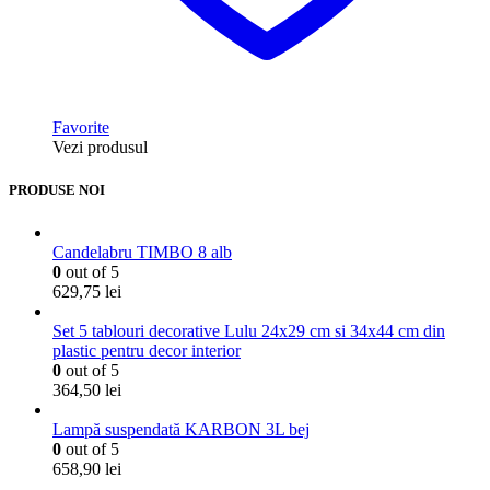
Favorite
Vezi produsul
PRODUSE NOI
Candelabru TIMBO 8 alb
0
out of 5
629,75
lei
Set 5 tablouri decorative Lulu 24x29 cm si 34x44 cm din
plastic pentru decor interior
0
out of 5
364,50
lei
Lampă suspendată KARBON 3L bej
0
out of 5
658,90
lei