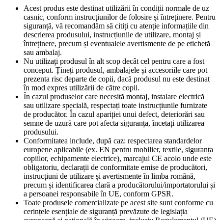
Acest produs este destinat utilizării în condiții normale de uz
casnic, conform instrucțiunilor de folosire și întreținere. Pentru
siguranță, vă recomandăm să citiți cu atenție informațiile din
descrierea produsului, instrucțiunile de utilizare, montaj și
întreținere, precum și eventualele avertismente de pe etichetă
sau ambalaj.
Nu utilizați produsul în alt scop decât cel pentru care a fost
conceput. Țineți produsul, ambalajele și accesoriile care pot
prezenta risc departe de copii, dacă produsul nu este destinat
în mod expres utilizării de către copii.
În cazul produselor care necesită montaj, instalare electrică
sau utilizare specială, respectați toate instrucțiunile furnizate
de producător. În cazul apariției unui defect, deteriorări sau
semne de uzură care pot afecta siguranța, încetați utilizarea
produsului.
Conformitatea include, după caz: respectarea standardelor
europene aplicabile (ex. EN pentru mobilier, textile, siguranța
copiilor, echipamente electrice), marcajul CE acolo unde este
obligatoriu, declarații de conformitate emise de producători,
instrucțiuni de utilizare și avertismente în limba română,
precum și identificarea clară a producătorului/importatorului și
a persoanei responsabile în UE, conform GPSR.
Toate produsele comercializate pe acest site sunt conforme cu
cerințele esențiale de siguranță prevăzute de legislația