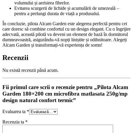
volumului și aerisirea fibrelor.
Evitarea scurgerii de lichide și acumulării de umezeală –
pentru a prelungi durata de viață a produsului.
În concluzie, pilota Alcam Garden este alegerea perfectă pentru cei
care doresc să combine confortul cu un design elegant. Cu o îngrijire
adecvată, această pilotă va deveni un element de bază în dormitorul
dumneavoastră, asigurându-vă nopți liniștite și odihnitoare. Alegeți
Alcam Garden și transformați-vă experiența de somn!
Recenzii
Nu există recenzii până acum.
Fii primul care scrii o recenzie pentru „Pilota Alcam
Garden 180×200 cm microfibra matlasata 250g/mp
design natural confort termic”
Evaluarea ta
*
Recenzia ta
*