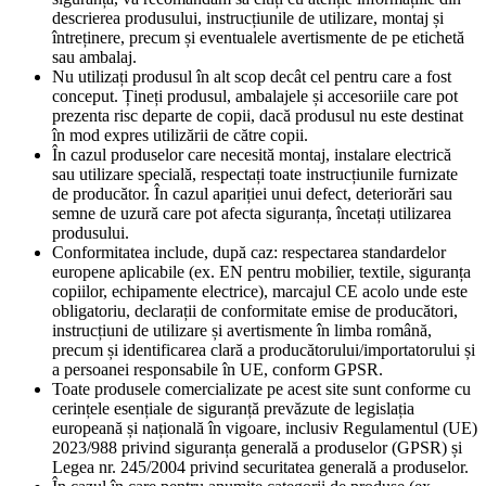
descrierea produsului, instrucțiunile de utilizare, montaj și
întreținere, precum și eventualele avertismente de pe etichetă
sau ambalaj.
Nu utilizați produsul în alt scop decât cel pentru care a fost
conceput. Țineți produsul, ambalajele și accesoriile care pot
prezenta risc departe de copii, dacă produsul nu este destinat
în mod expres utilizării de către copii.
În cazul produselor care necesită montaj, instalare electrică
sau utilizare specială, respectați toate instrucțiunile furnizate
de producător. În cazul apariției unui defect, deteriorări sau
semne de uzură care pot afecta siguranța, încetați utilizarea
produsului.
Conformitatea include, după caz: respectarea standardelor
europene aplicabile (ex. EN pentru mobilier, textile, siguranța
copiilor, echipamente electrice), marcajul CE acolo unde este
obligatoriu, declarații de conformitate emise de producători,
instrucțiuni de utilizare și avertismente în limba română,
precum și identificarea clară a producătorului/importatorului și
a persoanei responsabile în UE, conform GPSR.
Toate produsele comercializate pe acest site sunt conforme cu
cerințele esențiale de siguranță prevăzute de legislația
europeană și națională în vigoare, inclusiv Regulamentul (UE)
2023/988 privind siguranța generală a produselor (GPSR) și
Legea nr. 245/2004 privind securitatea generală a produselor.