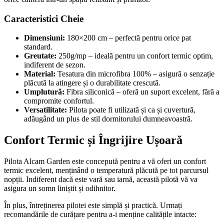
Caracteristici Cheie
Dimensiuni:
180×200 cm – perfectă pentru orice pat
standard.
Greutate:
250g/mp – ideală pentru un confort termic optim,
indiferent de sezon.
Material:
Tesatura din microfibra 100% – asigură o senzație
plăcută la atingere și o durabilitate crescută.
Umplutură:
Fibra siliconică – oferă un suport excelent, fără a
compromite confortul.
Versatilitate:
Pilota poate fi utilizată și ca și cuvertură,
adăugând un plus de stil dormitorului dumneavoastră.
Confort Termic și Îngrijire Ușoară
Pilota Alcam Garden este concepută pentru a vă oferi un confort
termic excelent, menținând o temperatură plăcută pe tot parcursul
nopții. Indiferent dacă este vară sau iarnă, această pilotă vă va
asigura un somn liniștit și odihnitor.
În plus, întreținerea pilotei este simplă și practică. Urmați
recomandările de curățare pentru a-i menține calitățile intacte: