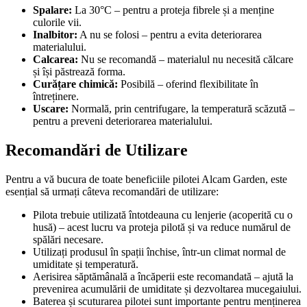
Spalare:
La 30°C – pentru a proteja fibrele și a menține
culorile vii.
Inalbitor:
A nu se folosi – pentru a evita deteriorarea
materialului.
Calcarea:
Nu se recomandă – materialul nu necesită călcare
și își păstrează forma.
Curățare chimică:
Posibilă – oferind flexibilitate în
întreținere.
Uscare:
Normală, prin centrifugare, la temperatură scăzută –
pentru a preveni deteriorarea materialului.
Recomandări de Utilizare
Pentru a vă bucura de toate beneficiile pilotei Alcam Garden, este
esențial să urmați câteva recomandări de utilizare:
Pilota trebuie utilizată întotdeauna cu lenjerie (acoperită cu o
husă) – acest lucru va proteja pilotă și va reduce numărul de
spălări necesare.
Utilizați produsul în spații închise, într-un climat normal de
umiditate și temperatură.
Aerisirea săptămânală a încăperii este recomandată – ajută la
prevenirea acumulării de umiditate și dezvoltarea mucegaiului.
Baterea și scuturarea pilotei sunt importante pentru menținerea