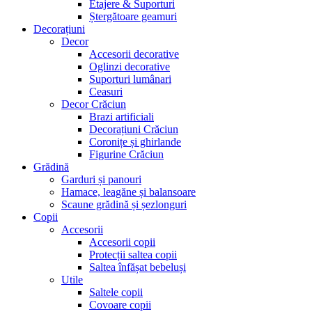
Etajere & Suporturi
Ștergătoare geamuri
Decorațiuni
Decor
Accesorii decorative
Oglinzi decorative
Suporturi lumânari
Ceasuri
Decor Crăciun
Brazi artificiali
Decorațiuni Crăciun
Coronițe și ghirlande
Figurine Crăciun
Grădină
Garduri și panouri
Hamace, leagăne și balansoare
Scaune grădină și șezlonguri
Copii
Accesorii
Accesorii copii
Protecții saltea copii
Saltea înfășat bebeluși
Utile
Saltele copii
Covoare copii