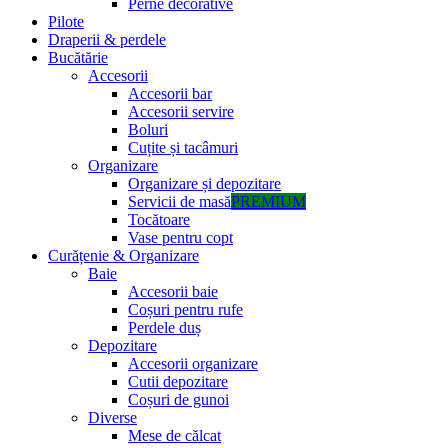
Perne decorative
Pilote
Draperii & perdele
Bucătărie
Accesorii
Accesorii bar
Accesorii servire
Boluri
Cuțite și tacâmuri
Organizare
Organizare și depozitare
Servicii de masă
PREMIUM
Tocătoare
Vase pentru copt
Curățenie & Organizare
Baie
Accesorii baie
Coșuri pentru rufe
Perdele duș
Depozitare
Accesorii organizare
Cutii depozitare
Coșuri de gunoi
Diverse
Mese de călcat