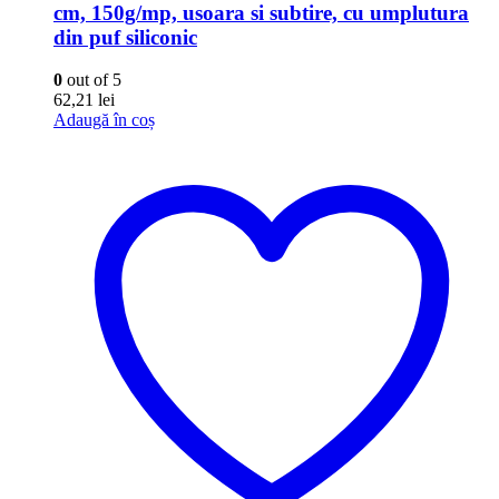
cm, 150g/mp, usoara si subtire, cu umplutura
din puf siliconic
0
out of 5
62,21
lei
Adaugă în coș