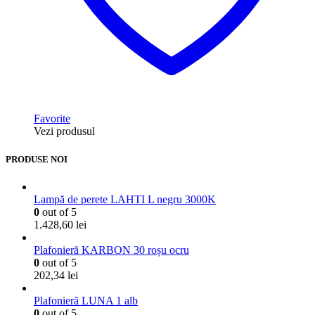
Favorite
Vezi produsul
PRODUSE NOI
Lampă de perete LAHTI L negru 3000K
0
out of 5
1.428,60
lei
Plafonieră KARBON 30 roșu ocru
0
out of 5
202,34
lei
Plafonieră LUNA 1 alb
0
out of 5