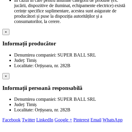
În cazul în care pentru anumite categorii de produse (ex.
jucării, dispozitive de iluminat, echipamente electrice) există
cerințe specifice suplimentare, acestea sunt asigurate de
producători și puse la dispoziția autorităților și a
consumatorilor, la cerere.
×
Informații producător
Denumirea companiei: SUPER BALL SRL
Județ: Timiș
Localitate: Orțișoara, nr. 282B
×
Informații persoană responsabilă
Denumirea companiei: SUPER BALL SRL
Județ: Timiș
Localitate: Orțișoara, nr. 282B
Facebook
Twitter
LinkedIn
Google +
Pinterest
Email
WhatsApp