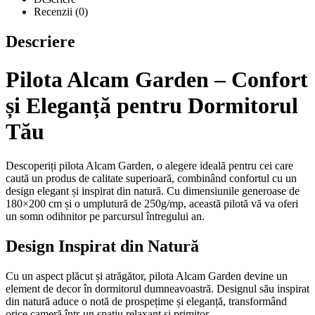
Recenzii (0)
Descriere
Pilota Alcam Garden – Confort
și Eleganță pentru Dormitorul
Tău
Descoperiți pilota Alcam Garden, o alegere ideală pentru cei care
caută un produs de calitate superioară, combinând confortul cu un
design elegant și inspirat din natură. Cu dimensiunile generoase de
180×200 cm și o umplutură de 250g/mp, această pilotă vă va oferi
un somn odihnitor pe parcursul întregului an.
Design Inspirat din Natură
Cu un aspect plăcut și atrăgător, pilota Alcam Garden devine un
element de decor în dormitorul dumneavoastră. Designul său inspirat
din natură aduce o notă de prospețime și eleganță, transformând
orice cameră într-un spațiu relaxant și primitor.