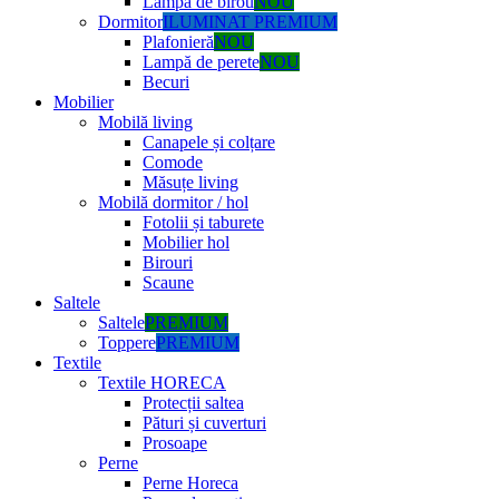
Lampă de birou
NOU
Dormitor
ILUMINAT PREMIUM
Plafonieră
NOU
Lampă de perete
NOU
Becuri
Mobilier
Mobilă living
Canapele și colțare
Comode
Măsuțe living
Mobilă dormitor / hol
Fotolii și taburete
Mobilier hol
Birouri
Scaune
Saltele
Saltele
PREMIUM
Toppere
PREMIUM
Textile
Textile HORECA
Protecții saltea
Pături și cuverturi
Prosoape
Perne
Perne Horeca