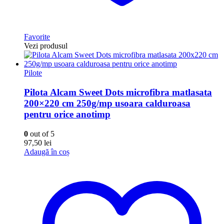
Favorite
Vezi produsul
Pilote
Pilota Alcam Sweet Dots microfibra matlasata
200×220 cm 250g/mp usoara calduroasa
pentru orice anotimp
0
out of 5
97,50
lei
Adaugă în coș