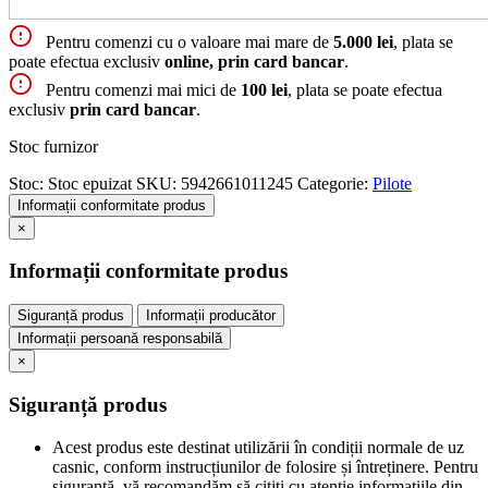
Pentru comenzi cu o valoare mai mare de
5.000 lei
, plata se
poate efectua exclusiv
online, prin card bancar
.
Pentru comenzi mai mici de
100 lei
, plata se poate efectua
exclusiv
prin card bancar
.
Stoc furnizor
Stoc:
Stoc epuizat
SKU:
5942661011245
Categorie:
Pilote
Informații conformitate produs
×
Informații conformitate produs
Siguranță produs
Informații producător
Informații persoană responsabilă
×
Siguranță produs
Acest produs este destinat utilizării în condiții normale de uz
casnic, conform instrucțiunilor de folosire și întreținere. Pentru
siguranță, vă recomandăm să citiți cu atenție informațiile din