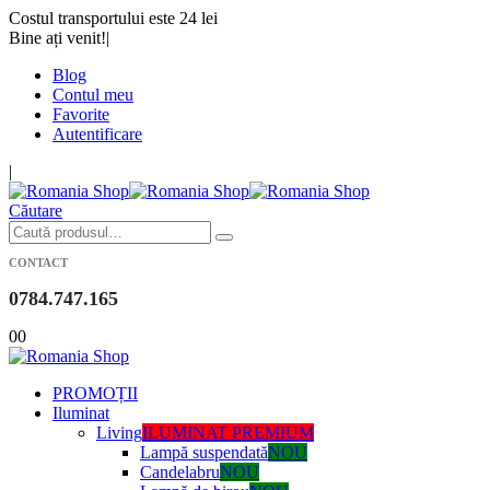
Costul transportului este 24 lei
Bine ați venit!
|
Blog
Contul meu
Favorite
Autentificare
|
Căutare
CONTACT
0784.747.165
0
0
PROMOȚII
Iluminat
Living
ILUMINAT PREMIUM
Lampă suspendată
NOU
Candelabru
NOU