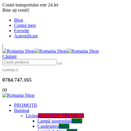
Costul transportului este 24 lei
Bine ați venit!
|
Blog
Contul meu
Favorite
Autentificare
|
Căutare
CONTACT
0784.747.165
0
0
PROMOȚII
Iluminat
Living
ILUMINAT PREMIUM
Lampă suspendată
NOU
Candelabru
NOU