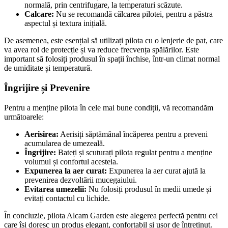
normală, prin centrifugare, la temperaturi scăzute.
Calcare:
Nu se recomandă călcarea pilotei, pentru a păstra
aspectul și textura inițială.
De asemenea, este esențial să utilizați pilota cu o lenjerie de pat, care
va avea rol de protecție și va reduce frecvența spălărilor. Este
important să folosiți produsul în spații închise, într-un climat normal
de umiditate și temperatură.
Îngrijire și Prevenire
Pentru a menține pilota în cele mai bune condiții, vă recomandăm
următoarele:
Aerisirea:
Aerisiți săptămânal încăperea pentru a preveni
acumularea de umezeală.
Îngrijire:
Bateți și scuturați pilota regulat pentru a menține
volumul și confortul acesteia.
Expunerea la aer curat:
Expunerea la aer curat ajută la
prevenirea dezvoltării mucegaiului.
Evitarea umezelii:
Nu folosiți produsul în medii umede și
evitați contactul cu lichide.
În concluzie, pilota Alcam Garden este alegerea perfectă pentru cei
care își doresc un produs elegant, confortabil și ușor de întreținut.