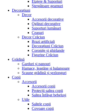
Etajere & Suporturi
Ștergătoare geamuri
Decorațiuni
Decor
Accesorii decorative
Oglinzi decorative
Suporturi lumânari
Ceasuri
Decor Crăciun
Brazi artificiali
Decorațiuni Crăciun
Coronițe și ghirlande
Figurine Crăciun
Grădină
Garduri și panouri
Hamace, leagăne și balansoare
Scaune grădină și șezlonguri
Copii
Accesorii
Accesorii copii
Protecții saltea copii
Saltea înfășat bebeluși
Utile
Saltele copii
Covoare copii