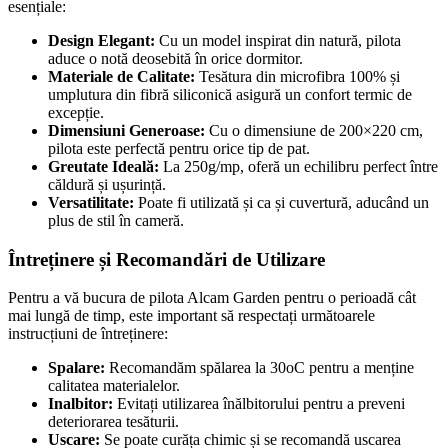
esențiale:
Design Elegant:
Cu un model inspirat din natură, pilota
aduce o notă deosebită în orice dormitor.
Materiale de Calitate:
Tesătura din microfibra 100% și
umplutura din fibră siliconică asigură un confort termic de
excepție.
Dimensiuni Generoase:
Cu o dimensiune de 200×220 cm,
pilota este perfectă pentru orice tip de pat.
Greutate Ideală:
La 250g/mp, oferă un echilibru perfect între
căldură și ușurință.
Versatilitate:
Poate fi utilizată și ca și cuvertură, aducând un
plus de stil în cameră.
Întreținere și Recomandări de Utilizare
Pentru a vă bucura de pilota Alcam Garden pentru o perioadă cât
mai lungă de timp, este important să respectați următoarele
instrucțiuni de întreținere:
Spalare:
Recomandăm spălarea la 30oC pentru a menține
calitatea materialelor.
Inalbitor:
Evitați utilizarea înălbitorului pentru a preveni
deteriorarea tesăturii.
Uscare:
Se poate curăța chimic și se recomandă uscarea