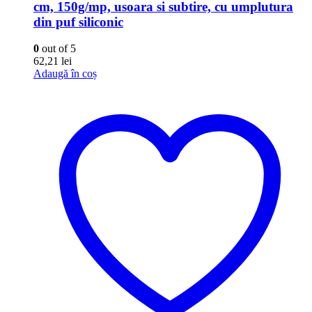
cm, 150g/mp, usoara si subtire, cu umplutura
din puf siliconic
0
out of 5
62,21
lei
Adaugă în coș