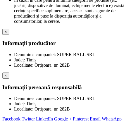
În cazul în care pentru anumite categorii de produse (ex.
jucării, dispozitive de iluminat, echipamente electrice) există
cerințe specifice suplimentare, acestea sunt asigurate de
producători și puse la dispoziția autorităților și a
consumatorilor, la cerere.
×
Informații producător
Denumirea companiei: SUPER BALL SRL
Județ: Timiș
Localitate: Orțișoara, nr. 282B
×
Informații persoană responsabilă
Denumirea companiei: SUPER BALL SRL
Județ: Timiș
Localitate: Orțișoara, nr. 282B
Facebook
Twitter
LinkedIn
Google +
Pinterest
Email
WhatsApp