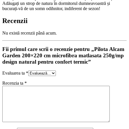
Adăugați un strop de natura în dormitorul dumneavoastră și
bucurați-vă de un somn odihnitor, indiferent de sezon!
Recenzii
Nu există recenzii până acum.
Fii primul care scrii o recenzie pentru „Pilota Alcam
Garden 200×220 cm microfibra matlasata 250g/mp
design natural pentru confort termic”
Evaluarea ta
*
Recenzia ta
*