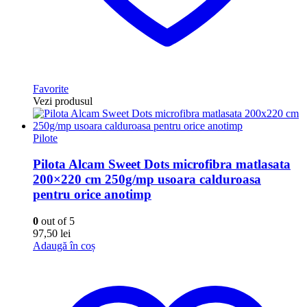
Favorite
Vezi produsul
Pilote
Pilota Alcam Sweet Dots microfibra matlasata
200×220 cm 250g/mp usoara calduroasa
pentru orice anotimp
0
out of 5
97,50
lei
Adaugă în coș