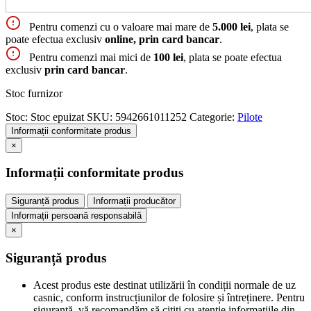
Pentru comenzi cu o valoare mai mare de
5.000 lei
, plata se
poate efectua exclusiv
online, prin card bancar
.
Pentru comenzi mai mici de
100 lei
, plata se poate efectua
exclusiv
prin card bancar
.
Stoc furnizor
Stoc:
Stoc epuizat
SKU:
5942661011252
Categorie:
Pilote
Informații conformitate produs
×
Informații conformitate produs
Siguranță produs
Informații producător
Informații persoană responsabilă
×
Siguranță produs
Acest produs este destinat utilizării în condiții normale de uz
casnic, conform instrucțiunilor de folosire și întreținere. Pentru
siguranță, vă recomandăm să citiți cu atenție informațiile din