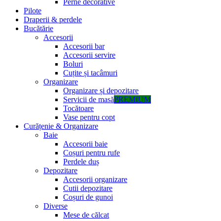
Perne decorative
Pilote
Draperii & perdele
Bucătărie
Accesorii
Accesorii bar
Accesorii servire
Boluri
Cuțite și tacâmuri
Organizare
Organizare și depozitare
Servicii de masă
PREMIUM
Tocătoare
Vase pentru copt
Curățenie & Organizare
Baie
Accesorii baie
Coșuri pentru rufe
Perdele duș
Depozitare
Accesorii organizare
Cutii depozitare
Coșuri de gunoi
Diverse
Mese de călcat