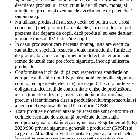
descrierea produsului, instrucțiunile de utilizare, montaj și
întreținere, precum și eventualele avertismente de pe etichetă
sau ambalaj.
Nu utilizați produsul în alt scop decât cel pentru care a fost
conceput. Țineți produsul, ambalajele și accesoriile care pot
prezenta risc departe de copii, dacă produsul nu este destinat
în mod expres utilizării de către copii.
În cazul produselor care necesită montaj, instalare electrică
sau utilizare specială, respectați toate instrucțiunile furnizate
de producător. În cazul apariției unui defect, deteriorări sau
semne de uzură care pot afecta siguranța, încetați utilizarea
produsului.
Conformitatea include, după caz: respectarea standardelor
europene aplicabile (ex. EN pentru mobilier, textile, siguranța
copiilor, echipamente electrice), marcajul CE acolo unde este
obligatoriu, declarații de conformitate emise de producători,
instrucțiuni de utilizare și avertismente în limba română,
precum și identificarea clară a producătorului/importatorului și
a persoanei responsabile în UE, conform GPSR.
Toate produsele comercializate pe acest site sunt conforme cu
cerințele esențiale de siguranță prevăzute de legislația
europeană și națională în vigoare, inclusiv Regulamentul (UE)
2023/988 privind siguranța generală a produselor (GPSR) și
Legea nr. 245/2004 privind securitatea generală a produselor.