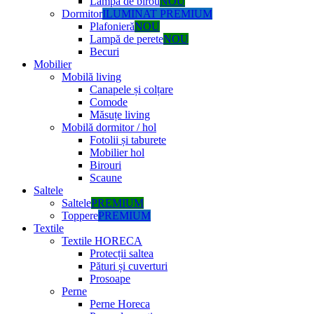
Lampă de birou
NOU
Dormitor
ILUMINAT PREMIUM
Plafonieră
NOU
Lampă de perete
NOU
Becuri
Mobilier
Mobilă living
Canapele și colțare
Comode
Măsuțe living
Mobilă dormitor / hol
Fotolii și taburete
Mobilier hol
Birouri
Scaune
Saltele
Saltele
PREMIUM
Toppere
PREMIUM
Textile
Textile HORECA
Protecții saltea
Pături și cuverturi
Prosoape
Perne
Perne Horeca