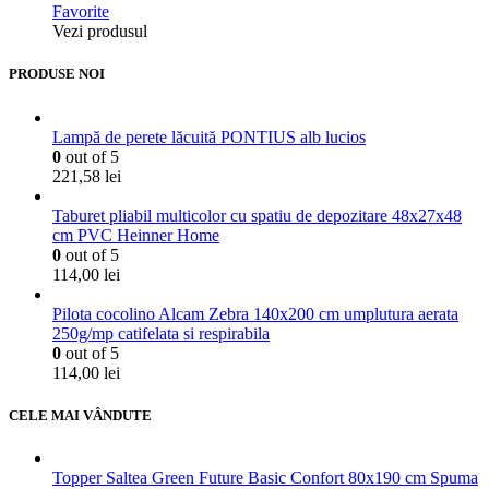
Favorite
Vezi produsul
PRODUSE NOI
Lampă de perete lăcuită PONTIUS alb lucios
0
out of 5
221,58
lei
Taburet pliabil multicolor cu spatiu de depozitare 48x27x48
cm PVC Heinner Home
0
out of 5
114,00
lei
Pilota cocolino Alcam Zebra 140x200 cm umplutura aerata
250g/mp catifelata si respirabila
0
out of 5
114,00
lei
CELE MAI VÂNDUTE
Topper Saltea Green Future Basic Confort 80x190 cm Spuma