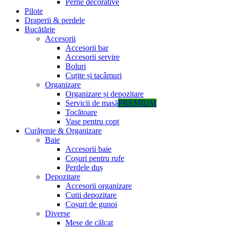
Perne decorative
Pilote
Draperii & perdele
Bucătărie
Accesorii
Accesorii bar
Accesorii servire
Boluri
Cuțite și tacâmuri
Organizare
Organizare și depozitare
Servicii de masă
PREMIUM
Tocătoare
Vase pentru copt
Curățenie & Organizare
Baie
Accesorii baie
Coșuri pentru rufe
Perdele duș
Depozitare
Accesorii organizare
Cutii depozitare
Coșuri de gunoi
Diverse
Mese de călcat