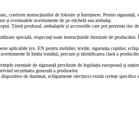
snic, conform instrucțiunilor de folosire și întreținere. Pentru siguranță,
ecum și eventualele avertismente de pe etichetă sau ambalaj.
ceput. Țineți produsul, ambalajele și accesoriile care pot prezenta risc d
tilizare specială, respectați toate instrucțiunile furnizate de producător.
ne aplicabile (ex. EN pentru mobilier, textile, siguranța copiilor, echip
și avertismente în limba română, precum și identificarea clară a producă
erințele esențiale de siguranță prevăzute de legislația europeană și naț
ivind securitatea generală a produselor.
 dispozitive de iluminat, echipamente electrice) există cerințe specifice 