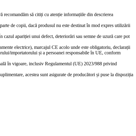
 vă recomandăm să citiți cu atenție informațiile din descrierea
eparte de copii, dacă produsul nu este destinat în mod expres utilizării
 În cazul apariției unui defect, deteriorări sau semne de uzură care pot
amente electrice), marcajul CE acolo unde este obligatoriu, declarații
torului/importatorului și a persoanei responsabile în UE, conform
ională în vigoare, inclusiv Regulamentul (UE) 2023/988 privind
suplimentare, acestea sunt asigurate de producători și puse la dispoziția