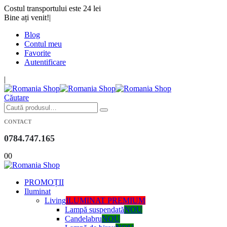
Costul transportului este 24 lei
Bine ați venit!
|
Blog
Contul meu
Favorite
Autentificare
|
Căutare
CONTACT
0784.747.165
0
0
PROMOȚII
Iluminat
Living
ILUMINAT PREMIUM
Lampă suspendată
NOU
Candelabru
NOU