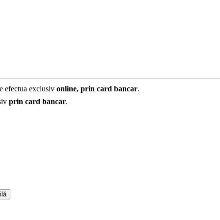
te efectua exclusiv
online, prin card bancar
.
siv
prin card bancar
.
ilă