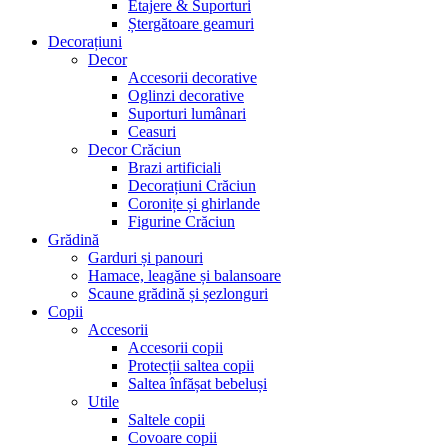
Etajere & Suporturi
Ștergătoare geamuri
Decorațiuni
Decor
Accesorii decorative
Oglinzi decorative
Suporturi lumânari
Ceasuri
Decor Crăciun
Brazi artificiali
Decorațiuni Crăciun
Coronițe și ghirlande
Figurine Crăciun
Grădină
Garduri și panouri
Hamace, leagăne și balansoare
Scaune grădină și șezlonguri
Copii
Accesorii
Accesorii copii
Protecții saltea copii
Saltea înfășat bebeluși
Utile
Saltele copii
Covoare copii