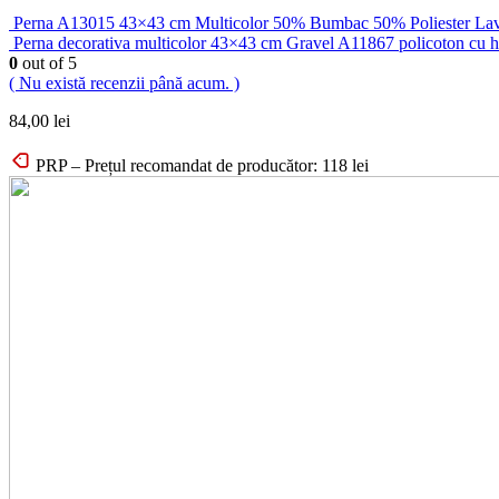
Perna A13015 43×43 cm Multicolor 50% Bumbac 50% Poliester Lava
Perna decorativa multicolor 43×43 cm Gravel A11867 policoton cu hu
0
out of 5
( Nu există recenzii până acum. )
84,00
lei
PRP – Prețul recomandat de producător:
118
lei