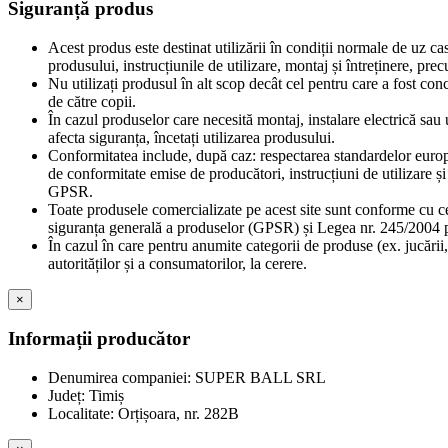
Siguranță produs
Acest produs este destinat utilizării în condiții normale de uz ca
produsului, instrucțiunile de utilizare, montaj și întreținere, pr
Nu utilizați produsul în alt scop decât cel pentru care a fost con
de către copii.
În cazul produselor care necesită montaj, instalare electrică sau u
afecta siguranța, încetați utilizarea produsului.
Conformitatea include, după caz: respectarea standardelor europe
de conformitate emise de producători, instrucțiuni de utilizare 
GPSR.
Toate produsele comercializate pe acest site sunt conforme cu c
siguranța generală a produselor (GPSR) și Legea nr. 245/2004 pr
În cazul în care pentru anumite categorii de produse (ex. jucării,
autorităților și a consumatorilor, la cerere.
×
Informații producător
Denumirea companiei: SUPER BALL SRL
Județ: Timiș
Localitate: Orțișoara, nr. 282B