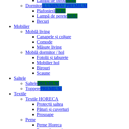
Lampă de birou
NOU
Dormitor
ILUMINAT PREMIUM
Plafonieră
NOU
Lampă de perete
NOU
Becuri
Mobilier
Mobilă living
Canapele și colțare
Comode
Măsuțe living
Mobilă dormitor / hol
Fotolii și taburete
Mobilier hol
Birouri
Scaune
Saltele
Saltele
PREMIUM
Toppere
PREMIUM
Textile
Textile HORECA
Protecții saltea
Pături și cuverturi
Prosoape
Perne
Perne Horeca