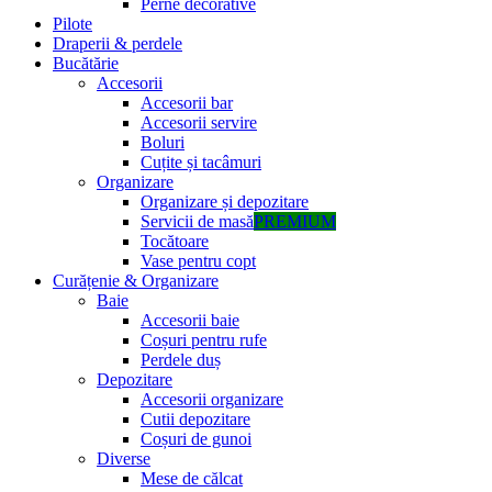
Perne decorative
Pilote
Draperii & perdele
Bucătărie
Accesorii
Accesorii bar
Accesorii servire
Boluri
Cuțite și tacâmuri
Organizare
Organizare și depozitare
Servicii de masă
PREMIUM
Tocătoare
Vase pentru copt
Curățenie & Organizare
Baie
Accesorii baie
Coșuri pentru rufe
Perdele duș
Depozitare
Accesorii organizare
Cutii depozitare
Coșuri de gunoi
Diverse
Mese de călcat