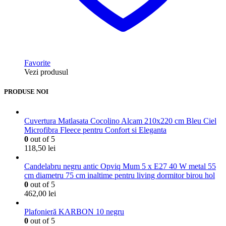
Favorite
Vezi produsul
PRODUSE NOI
Cuvertura Matlasata Cocolino Alcam 210x220 cm Bleu Ciel
Microfibra Fleece pentru Confort si Eleganta
0
out of 5
118,50
lei
Candelabru negru antic Opviq Mum 5 x E27 40 W metal 55
cm diametru 75 cm inaltime pentru living dormitor birou hol
0
out of 5
462,00
lei
Plafonieră KARBON 10 negru
0
out of 5