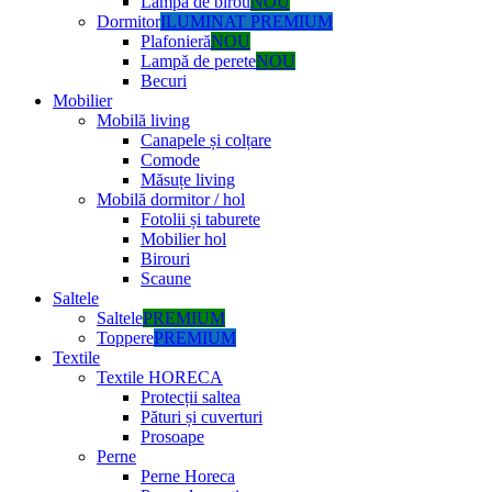
Lampă de birou
NOU
Dormitor
ILUMINAT PREMIUM
Plafonieră
NOU
Lampă de perete
NOU
Becuri
Mobilier
Mobilă living
Canapele și colțare
Comode
Măsuțe living
Mobilă dormitor / hol
Fotolii și taburete
Mobilier hol
Birouri
Scaune
Saltele
Saltele
PREMIUM
Toppere
PREMIUM
Textile
Textile HORECA
Protecții saltea
Pături și cuverturi
Prosoape
Perne
Perne Horeca