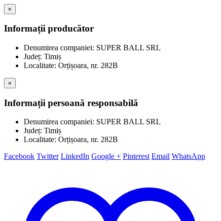
×
Informații producător
Denumirea companiei: SUPER BALL SRL
Județ: Timiș
Localitate: Orțișoara, nr. 282B
×
Informații persoană responsabilă
Denumirea companiei: SUPER BALL SRL
Județ: Timiș
Localitate: Orțișoara, nr. 282B
Facebook
Twitter
LinkedIn
Google +
Pinterest
Email
WhatsApp