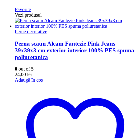
Favorite
Vezi produsul
Perne decorative
Perna scaun Alcam Fantezie Pink Jeans
39x39x3 cm exterior interior 100% PES spuma
poliuretanica
0
out of 5
24,00
lei
Adaugă în coș