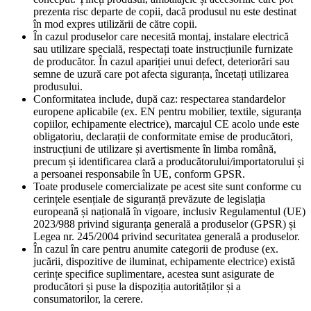
prezenta risc departe de copii, dacă produsul nu este destinat
în mod expres utilizării de către copii.
În cazul produselor care necesită montaj, instalare electrică
sau utilizare specială, respectați toate instrucțiunile furnizate
de producător. În cazul apariției unui defect, deteriorări sau
semne de uzură care pot afecta siguranța, încetați utilizarea
produsului.
Conformitatea include, după caz: respectarea standardelor
europene aplicabile (ex. EN pentru mobilier, textile, siguranța
copiilor, echipamente electrice), marcajul CE acolo unde este
obligatoriu, declarații de conformitate emise de producători,
instrucțiuni de utilizare și avertismente în limba română,
precum și identificarea clară a producătorului/importatorului și
a persoanei responsabile în UE, conform GPSR.
Toate produsele comercializate pe acest site sunt conforme cu
cerințele esențiale de siguranță prevăzute de legislația
europeană și națională în vigoare, inclusiv Regulamentul (UE)
2023/988 privind siguranța generală a produselor (GPSR) și
Legea nr. 245/2004 privind securitatea generală a produselor.
În cazul în care pentru anumite categorii de produse (ex.
jucării, dispozitive de iluminat, echipamente electrice) există
cerințe specifice suplimentare, acestea sunt asigurate de
producători și puse la dispoziția autorităților și a
consumatorilor, la cerere.