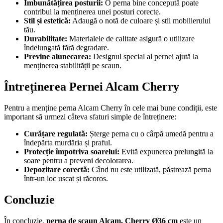
Îmbunătățirea posturii:
O perna bine concepută poate
contribui la menținerea unei posturi corecte.
Stil și estetică:
Adaugă o notă de culoare și stil mobilierului
tău.
Durabilitate:
Materialele de calitate asigură o utilizare
îndelungată fără degradare.
Previne alunecarea:
Designul special al pernei ajută la
menținerea stabilității pe scaun.
Întreținerea Pernei Alcam Cherry
Pentru a menține perna Alcam Cherry în cele mai bune condiții, este
important să urmezi câteva sfaturi simple de întreținere:
Curățare regulată:
Șterge perna cu o cârpă umedă pentru a
îndepărta murdăria și praful.
Protecție împotriva soarelui:
Evită expunerea prelungită la
soare pentru a preveni decolorarea.
Depozitare corectă:
Când nu este utilizată, păstrează perna
într-un loc uscat și răcoros.
Concluzie
În concluzie,
perna de scaun Alcam, Cherry Ø36 cm
este un