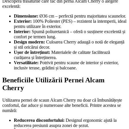
Descoperă trăsăturile care fac din perna Alcam Cherry o alegere
excelentă:
Dimensiune:
Ø36 cm – perfectă pentru majoritatea scaunelor.
Exterior:
100% Poliester (PES) – rezistent la intemperii, ideal
pentru utilizare în exterior.
Interior:
Spumă poliuretanică – oferă o susținere excelentă și
confort pe termen lung.
Design modern:
Culoarea Cherry adaugă o notă de eleganță
și stil oricărui decor.
Ușor de întreținut:
Materialele de calitate facilitează
curățarea și întreținerea.
Versatilitate:
Potrivit pentru scaune de interior și exterior,
inclusiv terase, grădini și balcoane.
Beneficiile Utilizării Pernei Alcam
Cherry
Utilizarea pernei de scaun Alcam Cherry nu doar că îmbunătățește
confortul, dar aduce și numeroase alte beneficii. Printre acestea se
numără:
Reducerea disconfortului:
Designul ergonomic ajută la
reducerea presiunii asupra zonei de șezut.