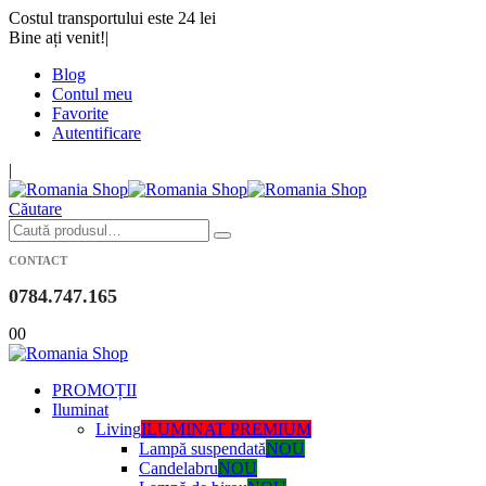
Costul transportului este 24 lei
Bine ați venit!
|
Blog
Contul meu
Favorite
Autentificare
|
Căutare
CONTACT
0784.747.165
0
0
PROMOȚII
Iluminat
Living
ILUMINAT PREMIUM
Lampă suspendată
NOU
Candelabru
NOU