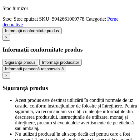
Stoc furnizor
Stoc:
Stoc epuizat
SKU:
5942661009778
Categorie:
Perne
decorative
Informații conformitate produs
×
Informații conformitate produs
Siguranță produs
Informații producător
Informații persoană responsabilă
×
Siguranță produs
Acest produs este destinat utilizării în condiții normale de uz
casnic, conform instrucțiunilor de folosire și întreținere. Pentru
siguranță, vă recomandăm să citiți cu atenție informațiile din
descrierea produsului, instrucțiunile de utilizare, montaj și
întreținere, precum și eventualele avertismente de pe etichetă
sau ambalaj.
Nu utilizați produsul în alt scop decât cel pentru care a fost
conceput. Țineți produsul, ambalajele și accesoriile care pot