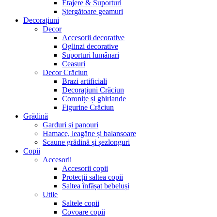
Etajere & Suporturi
Ștergătoare geamuri
Decorațiuni
Decor
Accesorii decorative
Oglinzi decorative
Suporturi lumânari
Ceasuri
Decor Crăciun
Brazi artificiali
Decorațiuni Crăciun
Coronițe și ghirlande
Figurine Crăciun
Grădină
Garduri și panouri
Hamace, leagăne și balansoare
Scaune grădină și șezlonguri
Copii
Accesorii
Accesorii copii
Protecții saltea copii
Saltea înfășat bebeluși
Utile
Saltele copii
Covoare copii