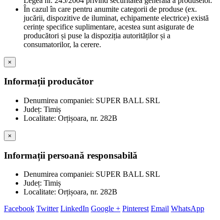
Legea nr. 245/2004 privind securitatea generală a produselor.
În cazul în care pentru anumite categorii de produse (ex.
jucării, dispozitive de iluminat, echipamente electrice) există
cerințe specifice suplimentare, acestea sunt asigurate de
producători și puse la dispoziția autorităților și a
consumatorilor, la cerere.
×
Informații producător
Denumirea companiei: SUPER BALL SRL
Județ: Timiș
Localitate: Orțișoara, nr. 282B
×
Informații persoană responsabilă
Denumirea companiei: SUPER BALL SRL
Județ: Timiș
Localitate: Orțișoara, nr. 282B
Facebook
Twitter
LinkedIn
Google +
Pinterest
Email
WhatsApp