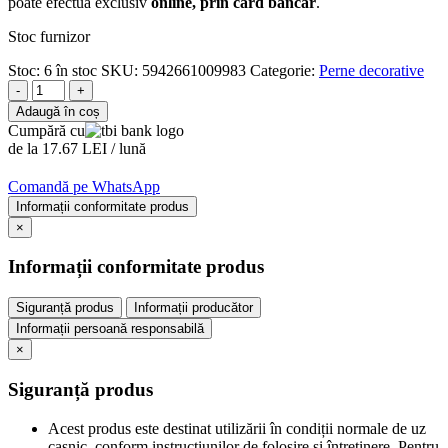
poate efectua exclusiv
online, prin card bancar
.
Stoc furnizor
Stoc:
6 în stoc
SKU:
5942661009983
Categorie:
Perne decorative
-
+
Adaugă în coș
Cumpără cu
de la 17.67 LEI / lună
Comandă pe WhatsApp
Informații conformitate produs
×
Informații conformitate produs
Siguranță produs
Informații producător
Informații persoană responsabilă
×
Siguranță produs
Acest produs este destinat utilizării în condiții normale de uz
casnic, conform instrucțiunilor de folosire și întreținere. Pentru