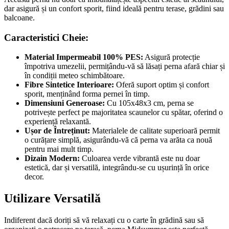
dar asigură și un confort sporit, fiind ideală pentru terase, grădini sau
balcoane.
Caracteristici Cheie:
Material Impermeabil 100% PES:
Asigură protecție
împotriva umezelii, permițându-vă să lăsați perna afară chiar și
în condiții meteo schimbătoare.
Fibre Sintetice Interioare:
Oferă suport optim și confort
sporit, menținând forma pernei în timp.
Dimensiuni Generoase:
Cu 105x48x3 cm, perna se
potrivește perfect pe majoritatea scaunelor cu spătar, oferind o
experiență relaxantă.
Ușor de Întreținut:
Materialele de calitate superioară permit
o curățare simplă, asigurându-vă că perna va arăta ca nouă
pentru mai mult timp.
Dizain Modern:
Culoarea verde vibrantă este nu doar
estetică, dar și versatilă, integrându-se cu ușurință în orice
decor.
Utilizare Versatilă
Indiferent dacă doriți să vă relaxați cu o carte în grădină sau să