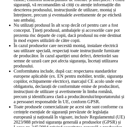
siguranță, vă recomandăm să citiți cu atenție informațiile din
descrierea produsului, instrucțiunile de utilizare, montaj și
întreținere, precum și eventualele avertismente de pe etichetă
sau ambalaj.
Nu utilizați produsul în alt scop decât cel pentru care a fost
conceput. Țineți produsul, ambalajele și accesoriile care pot
prezenta risc departe de copii, dacă produsul nu este destinat
în mod expres utilizării de către copii.
În cazul produselor care necesită montaj, instalare electrică
sau utilizare specială, respectați toate instrucțiunile furnizate
de producător. În cazul apariției unui defect, deteriorări sau
semne de uzură care pot afecta siguranța, încetați utilizarea
produsului.
Conformitatea include, după caz: respectarea standardelor
europene aplicabile (ex. EN pentru mobilier, textile, siguranța
copiilor, echipamente electrice), marcajul CE acolo unde este
obligatoriu, declarații de conformitate emise de producători,
instrucțiuni de utilizare și avertismente în limba română,
precum și identificarea clară a producătorului/importatorului și
a persoanei responsabile în UE, conform GPSR.
Toate produsele comercializate pe acest site sunt conforme cu
cerințele esențiale de siguranță prevăzute de legislația
europeană și națională în vigoare, inclusiv Regulamentul (UE)
2023/988 privind siguranța generală a produselor (GPSR) și