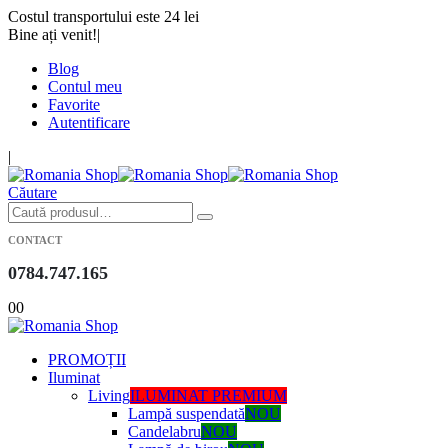
Costul transportului este 24 lei
Bine ați venit!
|
Blog
Contul meu
Favorite
Autentificare
|
Căutare
CONTACT
0784.747.165
0
0
PROMOȚII
Iluminat
Living
ILUMINAT PREMIUM
Lampă suspendată
NOU
Candelabru
NOU