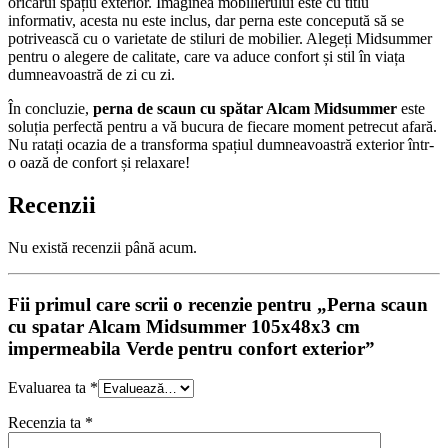
oricărui spațiu exterior. Imaginea mobilierului este cu titlu
informativ, acesta nu este inclus, dar perna este concepută să se
potrivească cu o varietate de stiluri de mobilier. Alegeți Midsummer
pentru o alegere de calitate, care va aduce confort și stil în viața
dumneavoastră de zi cu zi.
În concluzie,
perna de scaun cu spătar Alcam Midsummer
este
soluția perfectă pentru a vă bucura de fiecare moment petrecut afară.
Nu ratați ocazia de a transforma spațiul dumneavoastră exterior într-
o oază de confort și relaxare!
Recenzii
Nu există recenzii până acum.
Fii primul care scrii o recenzie pentru „Perna scaun
cu spatar Alcam Midsummer 105x48x3 cm
impermeabila Verde pentru confort exterior”
Evaluarea ta
*
Recenzia ta
*