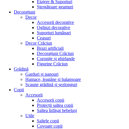
Etajere & Suporturi
Ștergătoare geamuri
Decorațiuni
Decor
Accesorii decorative
Oglinzi decorative
Suporturi lumânari
Ceasuri
Decor Crăciun
Brazi artificiali
Decorațiuni Crăciun
Coronițe și ghirlande
Figurine Crăciun
Grădină
Garduri și panouri
Hamace, leagăne și balansoare
Scaune grădină și șezlonguri
Copii
Accesorii
Accesorii copii
Protecții saltea copii
Saltea înfășat bebeluși
Utile
Saltele copii
Covoare copii