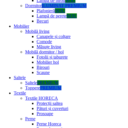
Lampă de birou
NOU
Dormitor
ILUMINAT PREMIUM
Plafonieră
NOU
Lampă de perete
NOU
Becuri
Mobilier
Mobilă living
Canapele și colțare
Comode
Măsuțe living
Mobilă dormitor / hol
Fotolii și taburete
Mobilier hol
Birouri
Scaune
Saltele
Saltele
PREMIUM
Toppere
PREMIUM
Textile
Textile HORECA
Protecții saltea
Pături și cuverturi
Prosoape
Perne
Perne Horeca