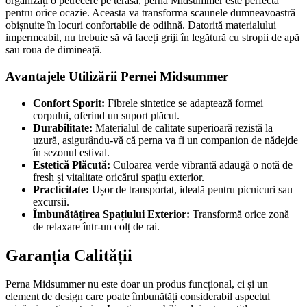
organizați o petrecere pe terasă, perna Midsummer este perfectă
pentru orice ocazie. Aceasta va transforma scaunele dumneavoastră
obișnuite în locuri confortabile de odihnă. Datorită materialului
impermeabil, nu trebuie să vă faceți griji în legătură cu stropii de apă
sau roua de dimineață.
Avantajele Utilizării Pernei Midsummer
Confort Sporit:
Fibrele sintetice se adaptează formei
corpului, oferind un suport plăcut.
Durabilitate:
Materialul de calitate superioară rezistă la
uzură, asigurându-vă că perna va fi un companion de nădejde
în sezonul estival.
Estetică Plăcută:
Culoarea verde vibrantă adaugă o notă de
fresh și vitalitate oricărui spațiu exterior.
Practicitate:
Ușor de transportat, ideală pentru picnicuri sau
excursii.
Îmbunătățirea Spațiului Exterior:
Transformă orice zonă
de relaxare într-un colț de rai.
Garanția Calității
Perna Midsummer nu este doar un produs funcțional, ci și un
element de design care poate îmbunătăți considerabil aspectul