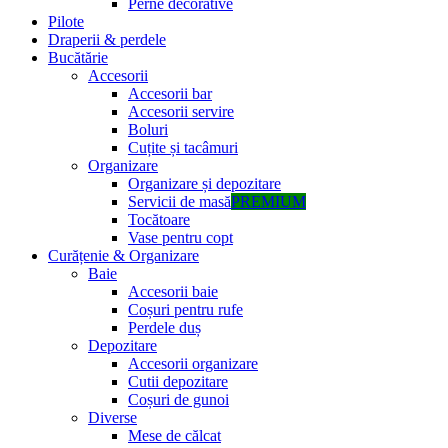
Perne decorative
Pilote
Draperii & perdele
Bucătărie
Accesorii
Accesorii bar
Accesorii servire
Boluri
Cuțite și tacâmuri
Organizare
Organizare și depozitare
Servicii de masă
PREMIUM
Tocătoare
Vase pentru copt
Curățenie & Organizare
Baie
Accesorii baie
Coșuri pentru rufe
Perdele duș
Depozitare
Accesorii organizare
Cutii depozitare
Coșuri de gunoi
Diverse
Mese de călcat