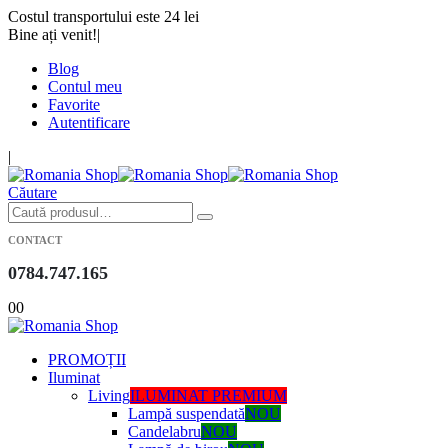
Costul transportului este 24 lei
Bine ați venit!
|
Blog
Contul meu
Favorite
Autentificare
|
Căutare
CONTACT
0784.747.165
0
0
PROMOȚII
Iluminat
Living
ILUMINAT PREMIUM
Lampă suspendată
NOU
Candelabru
NOU