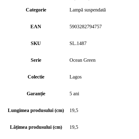
Categorie
Lampă suspendată
EAN
5903282794757
SKU
SL.1487
Serie
Ocean Green
Colectie
Lagos
Garanție
5 ani
Lungimea produsului (cm)
19,5
Lățimea produsului (cm)
19,5