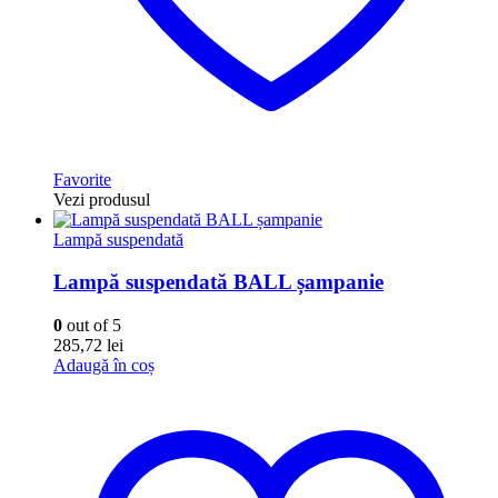
Favorite
Vezi produsul
Lampă suspendată
Lampă suspendată BALL șampanie
0
out of 5
285,72
lei
Adaugă în coș