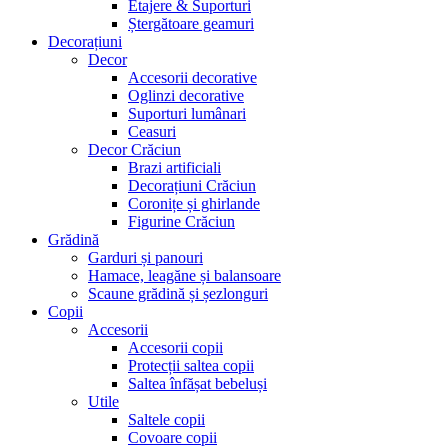
Etajere & Suporturi
Ștergătoare geamuri
Decorațiuni
Decor
Accesorii decorative
Oglinzi decorative
Suporturi lumânari
Ceasuri
Decor Crăciun
Brazi artificiali
Decorațiuni Crăciun
Coronițe și ghirlande
Figurine Crăciun
Grădină
Garduri și panouri
Hamace, leagăne și balansoare
Scaune grădină și șezlonguri
Copii
Accesorii
Accesorii copii
Protecții saltea copii
Saltea înfășat bebeluși
Utile
Saltele copii
Covoare copii