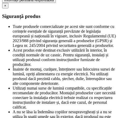
Informații persoană responsabilă
×
Siguranță produs
Toate produsele comercializate pe acest site sunt conforme cu
cerințele esențiale de siguranță prevăzute de legislația
europeană și națională în vigoare, inclusiv Regulamentul (UE)
2023/988 privind siguranța generală a produselor (GPSR) și
Legea nr. 245/2004 privind securitatea generală a produselor.
Acest produs este destinat exclusiv utilizării în interior, în
condiții normale de uz casnic. Pentru siguranță, instalați și
utilizați produsul conform instrucțiunilor furnizate de
producător.
Înainte de montaj, curățare, întreținere sau înlocuirea sursei de
lumină, opriți alimentarea cu energie electrică. Nu utilizați
produsul dacă prezintă cablu, ștecher, dulie, întrerupător sau
alte componente deteriorate.
Utilizați numai surse de lumină compatibile, cu specificațiile
recomandate de producător. Montajul produselor care necesită
conectare la instalația electrică trebuie realizat cu respectarea
instrucțiunilor de instalare și, dacă este cazul, de personal
calificat.
A nu se lăsa la îndemâna copiilor nesupravegheați și a nu se
utiliza în spații umede sau în exterior, dacă produsul nu este