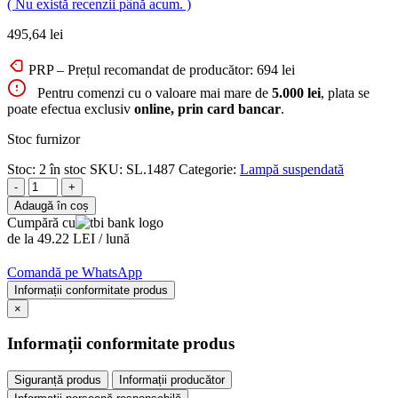
( Nu există recenzii până acum. )
495,64
lei
PRP – Prețul recomandat de producător:
694
lei
Pentru comenzi cu o valoare mai mare de
5.000 lei
, plata se
poate efectua exclusiv
online, prin card bancar
.
Stoc furnizor
Stoc:
2 în stoc
SKU:
SL.1487
Categorie:
Lampă suspendată
-
+
Adaugă în coș
Cumpără cu
de la 49.22 LEI / lună
Comandă pe WhatsApp
Informații conformitate produs
×
Informații conformitate produs
Siguranță produs
Informații producător