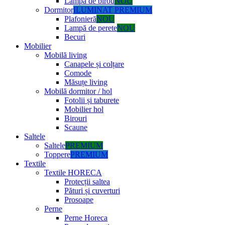
Lampă de birou
NOU
Dormitor
ILUMINAT PREMIUM
Plafonieră
NOU
Lampă de perete
NOU
Becuri
Mobilier
Mobilă living
Canapele și colțare
Comode
Măsuțe living
Mobilă dormitor / hol
Fotolii și taburete
Mobilier hol
Birouri
Scaune
Saltele
Saltele
PREMIUM
Toppere
PREMIUM
Textile
Textile HORECA
Protecții saltea
Pături și cuverturi
Prosoape
Perne
Perne Horeca