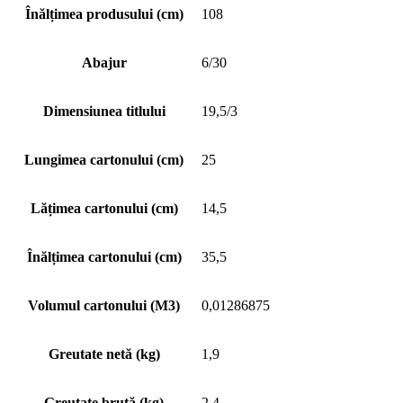
Înălțimea produsului (cm)
108
Abajur
6/30
Dimensiunea titlului
19,5/3
Lungimea cartonului (cm)
25
Lățimea cartonului (cm)
14,5
Înălțimea cartonului (cm)
35,5
Volumul cartonului (M3)
0,01286875
Greutate netă (kg)
1,9
Greutate brută (kg)
2,4