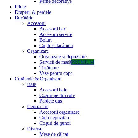
Perne decorative
Pilote
Draperii & perdele
Bucătărie
Accesorii
Accesorii bar
Accesorii servire
Boluri
Cuțite și tacâmuri
Organizare
Organizare și depozitare
Servicii de masă
PREMIUM
Tocătoare
Vase pentru copt
Curățenie & Organizare
Baie
Accesorii baie
Coșuri pentru rufe
Perdele duș
Depozitare
Accesorii organizare
Cutii depozitare
Coșuri de gunoi
Diverse
Mese de călcat