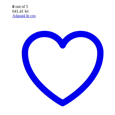
0
out of 5
641,41
lei
Adaugă în coș