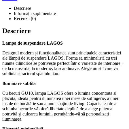
Descriere
Informații suplimentare
Recenzii (0)
Descriere
Lampa de suspendare LAGOS
Designul modern și funcționalitatea sunt principalele caracteristici
ale lămpii de suspendare LAGOS. Forma sa minimalistă cu trei
nuanțe cilindrice se potrivește perfect într-o varietate de interioare –
de la mansardă, la moderne, la scandinave. Alege un stil care va
sublinia caracterul spatiului tau.
Iluminare subtila
Cu becuri GU10, lampa LAGOS ofera o lumina concentrata si
placuta, ideala pentru iluminarea unei mese de sufragerie, a unei
insule de bucătărie sau a unui spațiu de living. Capacitatea de a
schimba becurile vă oferă libertate deplină de a alege puterea
potrivită și culoarea luminii, permițându-vă să personalizați
iluminarea.
Eleganță minimalistă