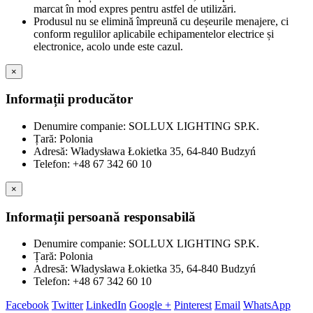
marcat în mod expres pentru astfel de utilizări.
Produsul nu se elimină împreună cu deșeurile menajere, ci
conform regulilor aplicabile echipamentelor electrice și
electronice, acolo unde este cazul.
×
Informații producător
Denumire companie: SOLLUX LIGHTING SP.K.
Țară: Polonia
Adresă: Władysława Łokietka 35, 64-840 Budzyń
Telefon: +48 67 342 60 10
×
Informații persoană responsabilă
Denumire companie: SOLLUX LIGHTING SP.K.
Țară: Polonia
Adresă: Władysława Łokietka 35, 64-840 Budzyń
Telefon: +48 67 342 60 10
Facebook
Twitter
LinkedIn
Google +
Pinterest
Email
WhatsApp