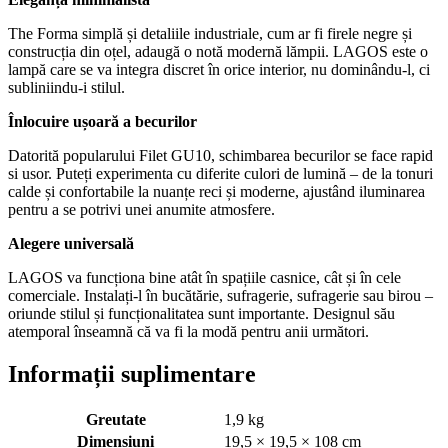
The Forma simplă și detaliile industriale, cum ar fi firele negre și
construcția din oțel, adaugă o notă modernă lămpii. LAGOS este o
lampă care se va integra discret în orice interior, nu dominându-l, ci
subliniindu-i stilul.
Înlocuire ușoară a becurilor
Datorită popularului Filet GU10, schimbarea becurilor se face rapid
si usor. Puteți experimenta cu diferite culori de lumină – de la tonuri
calde și confortabile la nuanțe reci și moderne, ajustând iluminarea
pentru a se potrivi unei anumite atmosfere.
Alegere universală
LAGOS va funcționa bine atât în ​​spațiile casnice, cât și în cele
comerciale. Instalați-l în bucătărie, sufragerie, sufragerie sau birou –
oriunde stilul și funcționalitatea sunt importante. Designul său
atemporal înseamnă că va fi la modă pentru anii următori.
Informații suplimentare
Greutate
1,9 kg
Dimensiuni
19,5 × 19,5 × 108 cm