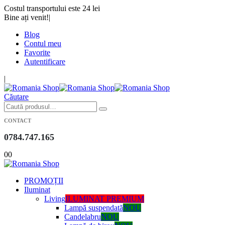
Costul transportului este 24 lei
Bine ați venit!
|
Blog
Contul meu
Favorite
Autentificare
|
Căutare
CONTACT
0784.747.165
0
0
PROMOȚII
Iluminat
Living
ILUMINAT PREMIUM
Lampă suspendată
NOU
Candelabru
NOU