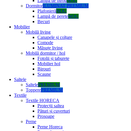
Lampă de birou
NOU
Dormitor
ILUMINAT PREMIUM
Plafonieră
NOU
Lampă de perete
NOU
Becuri
Mobilier
Mobilă living
Canapele și colțare
Comode
Măsuțe living
Mobilă dormitor / hol
Fotolii și taburete
Mobilier hol
Birouri
Scaune
Saltele
Saltele
PREMIUM
Toppere
PREMIUM
Textile
Textile HORECA
Protecții saltea
Pături și cuverturi
Prosoape
Perne
Perne Horeca