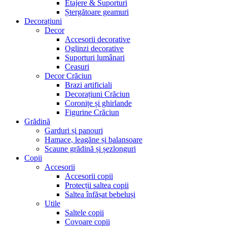
Etajere & Suporturi
Ștergătoare geamuri
Decorațiuni
Decor
Accesorii decorative
Oglinzi decorative
Suporturi lumânari
Ceasuri
Decor Crăciun
Brazi artificiali
Decorațiuni Crăciun
Coronițe și ghirlande
Figurine Crăciun
Grădină
Garduri și panouri
Hamace, leagăne și balansoare
Scaune grădină și șezlonguri
Copii
Accesorii
Accesorii copii
Protecții saltea copii
Saltea înfășat bebeluși
Utile
Saltele copii
Covoare copii