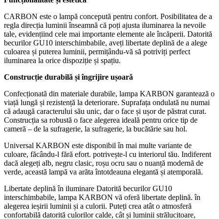
CARBON este o lampă concepută pentru confort. Posibilitatea de a
regla direcția luminii înseamnă că poți ajusta iluminarea la nevoile
tale, evidențiind cele mai importante elemente ale încăperii. Datorită
becurilor GU10 interschimbabile, aveți libertate deplină de a alege
culoarea și puterea luminii, permițându-vă să potriviți perfect
iluminarea la orice dispoziție și spațiu.
Construcție durabilă și îngrijire ușoară
Confecționată din materiale durabile, lampa KARBON garantează o
viață lungă și rezistență la deteriorare. Suprafața ondulată nu numai
că adaugă caracterului său unic, dar o face și ușor de păstrat curat.
Construcția sa robustă o face alegerea ideală pentru orice tip de
cameră – de la sufragerie, la sufragerie, la bucătărie sau hol.
Universal KARBON este disponibil în mai multe variante de
culoare, făcându-l fără efort. potrivește-l cu interiorul tău. Indiferent
dacă alegeți alb, negru clasic, roșu ocru sau o nuanță modernă de
verde, această lampă va arăta întotdeauna elegantă și atemporală.
Libertate deplină în iluminare Datorită becurilor GU10
interschimbabile, lampa KARBON vă oferă libertate deplină. în
alegerea ieșirii luminii și a culorii. Puteți crea atât o atmosferă
confortabilă datorită culorilor calde, cât și luminii strălucitoare,