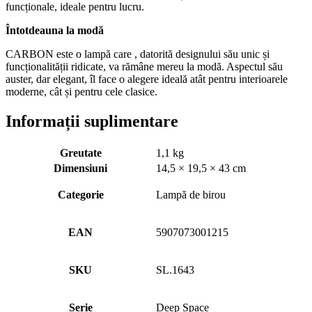
funcționale, ideale pentru lucru.
Întotdeauna la modă
CARBON este o lampă care , datorită designului său unic și
funcționalității ridicate, va rămâne mereu la modă. Aspectul său
auster, dar elegant, îl face o alegere ideală atât pentru interioarele
moderne, cât și pentru cele clasice.
Informații suplimentare
Greutate
1,1 kg
Dimensiuni
14,5 × 19,5 × 43 cm
Categorie
Lampă de birou
EAN
5907073001215
SKU
SL.1643
Serie
Deep Space