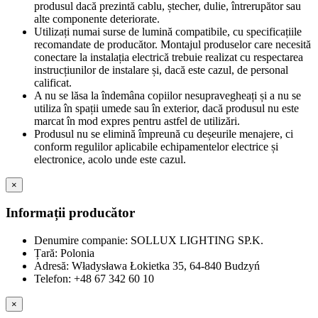
produsul dacă prezintă cablu, ștecher, dulie, întrerupător sau
alte componente deteriorate.
Utilizați numai surse de lumină compatibile, cu specificațiile
recomandate de producător. Montajul produselor care necesită
conectare la instalația electrică trebuie realizat cu respectarea
instrucțiunilor de instalare și, dacă este cazul, de personal
calificat.
A nu se lăsa la îndemâna copiilor nesupravegheați și a nu se
utiliza în spații umede sau în exterior, dacă produsul nu este
marcat în mod expres pentru astfel de utilizări.
Produsul nu se elimină împreună cu deșeurile menajere, ci
conform regulilor aplicabile echipamentelor electrice și
electronice, acolo unde este cazul.
×
Informații producător
Denumire companie: SOLLUX LIGHTING SP.K.
Țară: Polonia
Adresă: Władysława Łokietka 35, 64-840 Budzyń
Telefon: +48 67 342 60 10
×