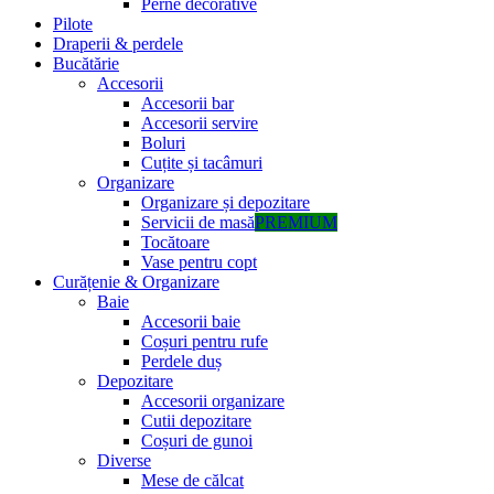
Perne decorative
Pilote
Draperii & perdele
Bucătărie
Accesorii
Accesorii bar
Accesorii servire
Boluri
Cuțite și tacâmuri
Organizare
Organizare și depozitare
Servicii de masă
PREMIUM
Tocătoare
Vase pentru copt
Curățenie & Organizare
Baie
Accesorii baie
Coșuri pentru rufe
Perdele duș
Depozitare
Accesorii organizare
Cutii depozitare
Coșuri de gunoi
Diverse
Mese de călcat