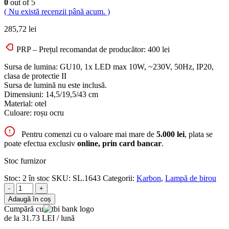
0
out of 5
( Nu există recenzii până acum. )
285,72
lei
PRP – Prețul recomandat de producător:
400
lei
Sursa de lumina: GU10, 1x LED max 10W, ~230V, 50Hz, IP20,
clasa de protectie II
Sursa de lumină nu este inclusă.
Dimensiuni: 14,5/19,5/43 cm
Material: otel
Culoare: roșu ocru
Pentru comenzi cu o valoare mai mare de
5.000 lei
, plata se
poate efectua exclusiv
online, prin card bancar
.
Stoc furnizor
Stoc:
2 în stoc
SKU:
SL.1643
Categorii:
Karbon
,
Lampă de birou
-
+
Adaugă în coș
Cumpără cu
de la 31.73 LEI / lună