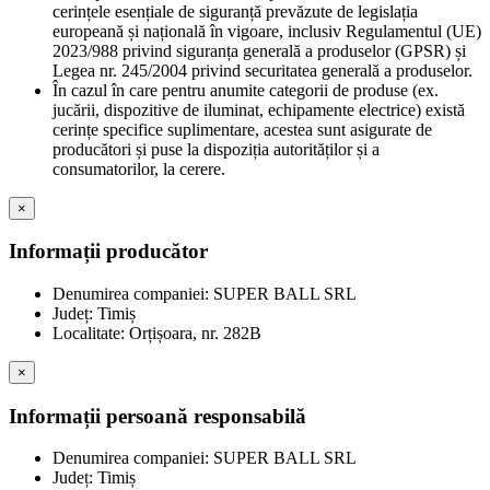
cerințele esențiale de siguranță prevăzute de legislația
europeană și națională în vigoare, inclusiv Regulamentul (UE)
2023/988 privind siguranța generală a produselor (GPSR) și
Legea nr. 245/2004 privind securitatea generală a produselor.
În cazul în care pentru anumite categorii de produse (ex.
jucării, dispozitive de iluminat, echipamente electrice) există
cerințe specifice suplimentare, acestea sunt asigurate de
producători și puse la dispoziția autorităților și a
consumatorilor, la cerere.
×
Informații producător
Denumirea companiei: SUPER BALL SRL
Județ: Timiș
Localitate: Orțișoara, nr. 282B
×
Informații persoană responsabilă
Denumirea companiei: SUPER BALL SRL
Județ: Timiș