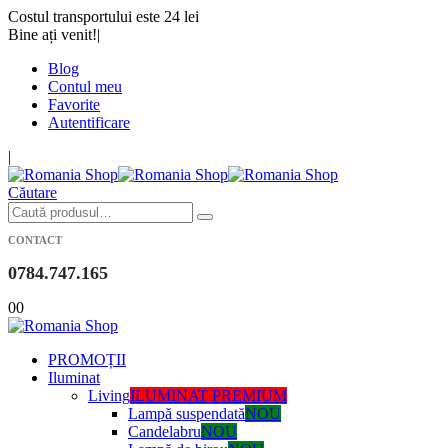
Costul transportului este 24 lei
Bine ați venit!
|
Blog
Contul meu
Favorite
Autentificare
|
Căutare
CONTACT
0784.747.165
0
0
PROMOȚII
Iluminat
Living
ILUMINAT PREMIUM
Lampă suspendată
NOU
Candelabru
NOU