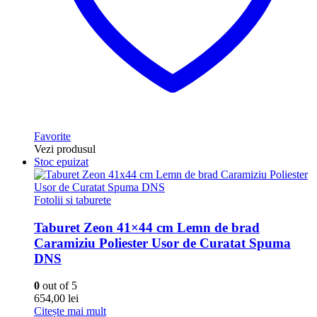
Favorite
Vezi produsul
Stoc epuizat
Fotolii si taburete
Taburet Zeon 41×44 cm Lemn de brad
Caramiziu Poliester Usor de Curatat Spuma
DNS
0
out of 5
654,00
lei
Citește mai mult