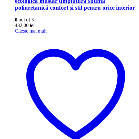
ecologică mustar umplutură spumă
poliuretanică confort și stil pentru orice interior
0
out of 5
432,00
lei
Citește mai mult