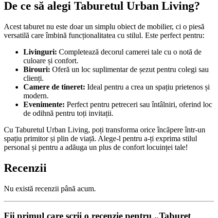
De ce să alegi Taburetul Urban Living?
Acest taburet nu este doar un simplu obiect de mobilier, ci o piesă
versatilă care îmbină funcționalitatea cu stilul. Este perfect pentru:
Livinguri:
Completează decorul camerei tale cu o notă de
culoare și confort.
Birouri:
Oferă un loc suplimentar de șezut pentru colegi sau
clienți.
Camere de tineret:
Ideal pentru a crea un spațiu prietenos și
modern.
Evenimente:
Perfect pentru petreceri sau întâlniri, oferind loc
de odihnă pentru toți invitații.
Cu Taburetul Urban Living, poți transforma orice încăpere într-un
spațiu primitor și plin de viață. Alege-l pentru a-ți exprima stilul
personal și pentru a adăuga un plus de confort locuinței tale!
Recenzii
Nu există recenzii până acum.
Fii primul care scrii o recenzie pentru „Taburet