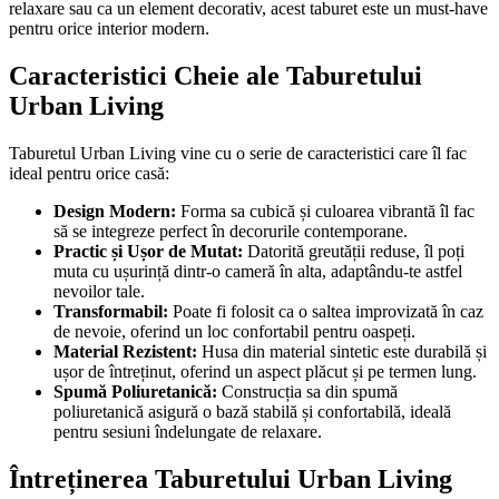
relaxare sau ca un element decorativ, acest taburet este un must-have
pentru orice interior modern.
Caracteristici Cheie ale Taburetului
Urban Living
Taburetul Urban Living vine cu o serie de caracteristici care îl fac
ideal pentru orice casă:
Design Modern:
Forma sa cubică și culoarea vibrantă îl fac
să se integreze perfect în decorurile contemporane.
Practic și Ușor de Mutat:
Datorită greutății reduse, îl poți
muta cu ușurință dintr-o cameră în alta, adaptându-te astfel
nevoilor tale.
Transformabil:
Poate fi folosit ca o saltea improvizată în caz
de nevoie, oferind un loc confortabil pentru oaspeți.
Material Rezistent:
Husa din material sintetic este durabilă și
ușor de întreținut, oferind un aspect plăcut și pe termen lung.
Spumă Poliuretanică:
Construcția sa din spumă
poliuretanică asigură o bază stabilă și confortabilă, ideală
pentru sesiuni îndelungate de relaxare.
Întreținerea Taburetului Urban Living