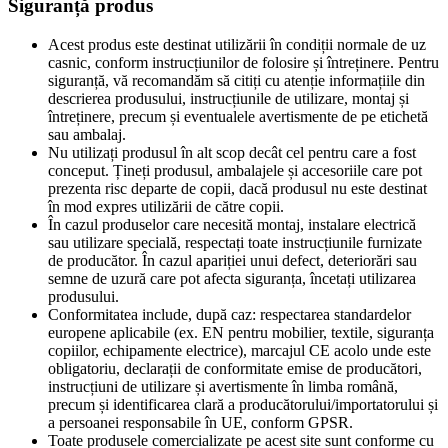
Siguranță produs
Acest produs este destinat utilizării în condiții normale de uz
casnic, conform instrucțiunilor de folosire și întreținere. Pentru
siguranță, vă recomandăm să citiți cu atenție informațiile din
descrierea produsului, instrucțiunile de utilizare, montaj și
întreținere, precum și eventualele avertismente de pe etichetă
sau ambalaj.
Nu utilizați produsul în alt scop decât cel pentru care a fost
conceput. Țineți produsul, ambalajele și accesoriile care pot
prezenta risc departe de copii, dacă produsul nu este destinat
în mod expres utilizării de către copii.
În cazul produselor care necesită montaj, instalare electrică
sau utilizare specială, respectați toate instrucțiunile furnizate
de producător. În cazul apariției unui defect, deteriorări sau
semne de uzură care pot afecta siguranța, încetați utilizarea
produsului.
Conformitatea include, după caz: respectarea standardelor
europene aplicabile (ex. EN pentru mobilier, textile, siguranța
copiilor, echipamente electrice), marcajul CE acolo unde este
obligatoriu, declarații de conformitate emise de producători,
instrucțiuni de utilizare și avertismente în limba română,
precum și identificarea clară a producătorului/importatorului și
a persoanei responsabile în UE, conform GPSR.
Toate produsele comercializate pe acest site sunt conforme cu