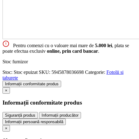
Pentru comenzi cu o valoare mai mare de
5.000 lei
, plata se
poate efectua exclusiv
online, prin card bancar
.
Stoc furnizor
Stoc:
Stoc epuizat
SKU:
5945878036698
Categorie:
Fotolii si
taburete
Informații conformitate produs
×
Informații conformitate produs
Siguranță produs
Informații producător
Informații persoană responsabilă
×