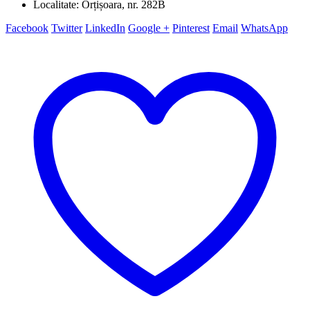
Localitate: Orțișoara, nr. 282B
Facebook
Twitter
LinkedIn
Google +
Pinterest
Email
WhatsApp