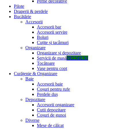
Perne decorative
Pilote
Draperii & perdele
Bucătărie
Accesorii
Accesorii bar
Accesorii servire
Boluri
Cuțite și tacâmuri
Organizare
Organizare și depozitare
Servicii de masă
PREMIUM
Tocătoare
Vase pentru copt
Curățenie & Organizare
Baie
Accesorii baie
Coșuri pentru rufe
Perdele duș
Depozitare
Accesorii organizare
Cutii depozitare
Coșuri de gunoi
Diverse
Mese de călcat