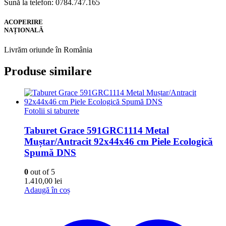
Sună la telefon: 0784.747.165
ACOPERIRE
NAȚIONALĂ
Livrăm oriunde în România
Produse similare
Fotolii si taburete
Taburet Grace 591GRC1114 Metal
Muștar/Antracit 92x44x46 cm Piele Ecologică
Spumă DNS
0
out of 5
1.410,00
lei
Adaugă în coș