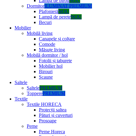
Lampă de birou
NOU
Dormitor
ILUMINAT PREMIUM
Plafonieră
NOU
Lampă de perete
NOU
Becuri
Mobilier
Mobilă living
Canapele și colțare
Comode
Măsuțe living
Mobilă dormitor / hol
Fotolii și taburete
Mobilier hol
Birouri
Scaune
Saltele
Saltele
PREMIUM
Toppere
PREMIUM
Textile
Textile HORECA
Protecții saltea
Pături și cuverturi
Prosoape
Perne
Perne Horeca