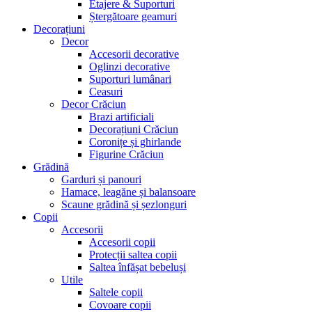
Etajere & Suporturi
Ștergătoare geamuri
Decorațiuni
Decor
Accesorii decorative
Oglinzi decorative
Suporturi lumânari
Ceasuri
Decor Crăciun
Brazi artificiali
Decorațiuni Crăciun
Coronițe și ghirlande
Figurine Crăciun
Grădină
Garduri și panouri
Hamace, leagăne și balansoare
Scaune grădină și șezlonguri
Copii
Accesorii
Accesorii copii
Protecții saltea copii
Saltea înfășat bebeluși
Utile
Saltele copii
Covoare copii