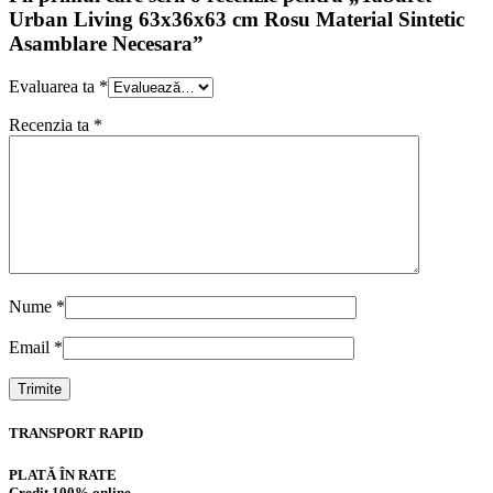
Urban Living 63x36x63 cm Rosu Material Sintetic
Asamblare Necesara”
Evaluarea ta
*
Recenzia ta
*
Nume
*
Email
*
TRANSPORT RAPID
PLATĂ ÎN RATE
Credit 100% online