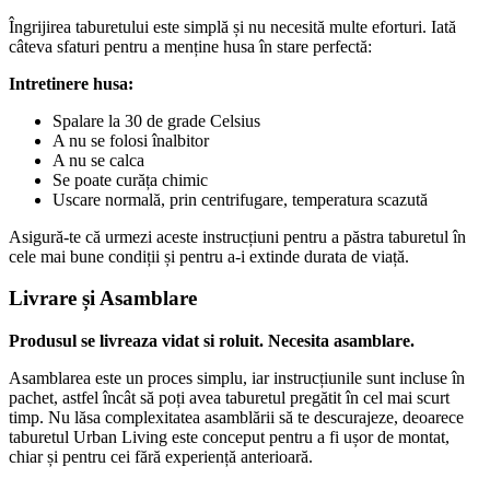
Îngrijirea taburetului este simplă și nu necesită multe eforturi. Iată
câteva sfaturi pentru a menține husa în stare perfectă:
Intretinere husa:
Spalare la 30 de grade Celsius
A nu se folosi înalbitor
A nu se calca
Se poate curăța chimic
Uscare normală, prin centrifugare, temperatura scazută
Asigură-te că urmezi aceste instrucțiuni pentru a păstra taburetul în
cele mai bune condiții și pentru a-i extinde durata de viață.
Livrare și Asamblare
Produsul se livreaza
vidat si roluit. Necesita asamblare.
Asamblarea este un proces simplu, iar instrucțiunile sunt incluse în
pachet, astfel încât să poți avea taburetul pregătit în cel mai scurt
timp. Nu lăsa complexitatea asamblării să te descurajeze, deoarece
taburetul Urban Living este conceput pentru a fi ușor de montat,
chiar și pentru cei fără experiență anterioară.