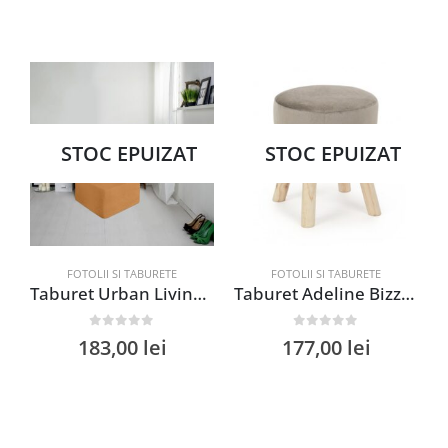
STOC EPUIZAT
STOC EPUIZAT
FOTOLII SI TABURETE
FOTOLII SI TABURETE
Taburet Urban Living 63x36x63 cm Melon, Asamblare Usor, Husa Detasabila din Material Sintetic, Ideal pentru Interior Modern
Taburet Adeline Bizzotto 34×38 cm lemn de pin catifea gri
0
out of 5
0
out of 5
183,00
lei
177,00
lei