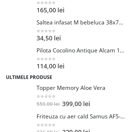
165,00
lei
0
out of 5
Saltea infasat M bebeluca 38x70 cm spuma PVC lavabila pentru confort si siguranta bebelusului
34,50
lei
0
out of 5
Pilota Cocolino Antique Alcam 140x200 cm din Microfibra si Fleece pentru Confort Premium
114,00
lei
0
out of 5
ULTIMELE PRODUSE
Topper Memory Aloe Vera
399,00
lei
0
out of 5
559,00
lei
Friteuza cu aer cald Samus AF5-S1400DW
0
out of 5