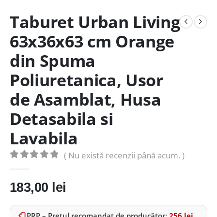
Taburet Urban Living
63x36x63 cm Orange
din Spuma
Poliuretanica, Usor
de Asamblat, Husa
Detasabila si
Lavabila
( Nu există recenzii până acum. )
0
out of 5
183,00
lei
PRP – Prețul recomandat de producător:
256
lei