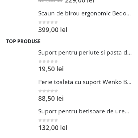
229,00
lei
321,00
lei
Scaun de birou ergonomic Bedora Lotte, Mesh, Negru/Rosu
399,00
lei
0
out of 5
TOP PRODUSE
Suport pentru periute si pasta de dinti Wenko Brasil Petrol 7.3 x 10.3 cm plastic verde inchis
19,50
lei
0
out of 5
Perie toaleta cu suport Wenko Brasil Petrol 10x37 cm plastic verde inchis
88,50
lei
0
out of 5
Suport pentru betisoare de urechi si dischete demachiante Wenko 18 cm inox plastic argintiu
132,00
lei
0
out of 5