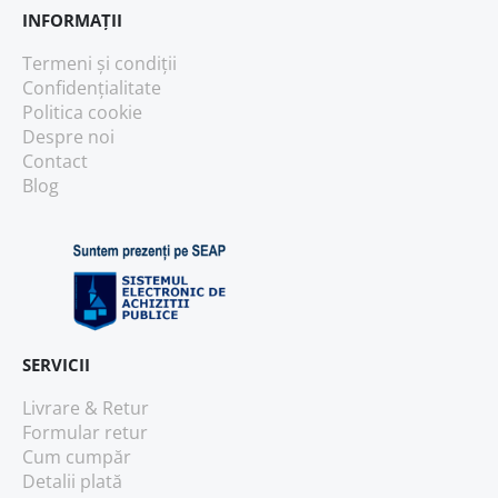
INFORMAȚII
Termeni și condiții
Confidențialitate
Politica cookie
Despre noi
Contact
Blog
SERVICII
Livrare & Retur
Formular retur
Cum cumpăr
Detalii plată