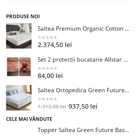
PRODUSE NOI
Saltea Premium Organic Cotton Pocket Memory 120x200 cm 7 Zone Confort pentru Somn Sanatos
2.374,50
lei
0
out of 5
Set 2 protectii bucatarie Allstar Pepper 30x52 cm sticla termorezistenta multicolor igienica si rezistenta la impact si zgarieturi
84,00
lei
0
out of 5
Saltea Ortopedica Green Future Blue Line 160x200 cm cu Spuma Poliuretanica si Husa din Poliester
937,50
lei
0
out of 5
1.313,00
lei
CELE MAI VÂNDUTE
Topper Saltea Green Future Basic Confort 80x190 cm Spuma Poliuretanica Elastica Husa PES 100%