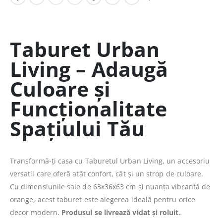
Taburet Urban
Living – Adaugă
Culoare și
Funcționalitate
Spațiului Tău
Transformă-ți casa cu Taburetul Urban Living, un accesoriu
versatil care oferă atât confort, cât și un strop de culoare.
Cu dimensiunile sale de 63x36x63 cm și nuanța vibrantă de
orange, acest taburet este alegerea ideală pentru orice
decor modern.
Produsul se livrează vidat și roluit.