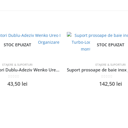
STOC EPUIZAT
STOC EPUIZAT
ETAJERE & SUPORTURI
ETAJERE & SUPORTURI
Set 2 Agatatori Dublu-Adeziv Wenko Ureo I Inox Negru 4.5×4.5×3 cm pentru Organizare Casa
0
out of 5
0
out of 5
43,50
lei
142,50
lei