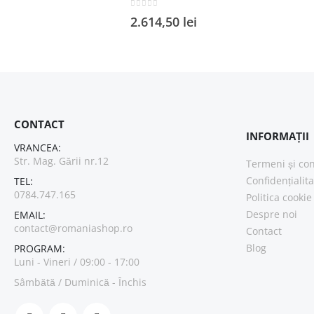
0
out of 5
2.614,50
lei
CONTACT
INFORMAȚII
VRANCEA:
Str. Mag. Gării nr.12
Termeni și con
Confidențialit
TEL:
0784.747.165
Politica cookie
Despre noi
EMAIL:
contact@romaniashop.ro
Contact
Blog
PROGRAM:
Luni - Vineri / 09:00 - 17:00
Sâmbătă / Duminică - Închis