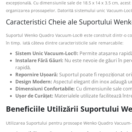
excepțională. Cu dimensiunile sale de 18.5 x 14 x 3.5 cm, acest 
organizarea prosoapelor. Datorită sistemului unic Vacuum-Loc®, 
Caracteristici Cheie ale Suportului W
Suportul Wenko Quadro Vacuum-Loc® este construit dintr-o combin
în timp. Iată câteva dintre caracteristicile sale remarcabile:
Sistem Unic Vacuum-Loc®:
Permite atașarea rapidă
Instalare Fără Găuri:
Nu este nevoie de găuri în pere
rapidă.
Repornire Ușoară:
Suportul poate fi repoziționat oriu
Design Modern:
Aspectul elegant din inox adaugă un 
Dimensiuni Confortabile:
Cu dimensiunile sale compa
Ușor de Curățat:
Materialele utilizate facilitează înt
Beneficiile Utilizării Suportulu
Utilizarea Suportului pentru prosoape Wenko Quadro Vacuum-Lo