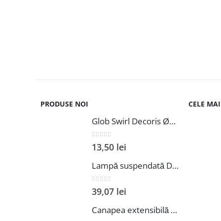
PRODUSE NOI
CELE MA
Glob Swirl Decoris Ø8 cm spumă negru pentru decor interior
0
out of 5
13,50
lei
Lampă suspendată DIEGO 1 alb
0
out of 5
39,07
lei
Canapea extensibilă Venice 238x96x80 cm Graphite cu ladă de depozitare din lemn și PAL