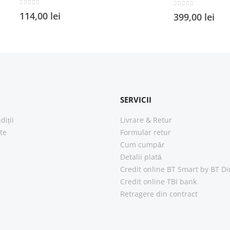
0
out of 5
0
out of 5
114,00
lei
399,00
lei
SERVICII
diții
Livrare & Retur
ate
Formular retur
Cum cumpăr
Detalii plată
Credit online BT Smart
by BT Di
Credit online TBI bank
Retragere din contract