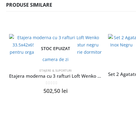
PRODUSE SIMILARE
STOC EPUIZAT
ETAJERE & SUPORTURI
Etajera moderna cu 3 rafturi Loft Wenko 33.5x42x69 cm bambus metal natur negru pentru organizare in baie bucatarie dormitor camera de zi
0
out of 5
502,50
lei