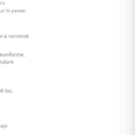
tru
ri în perete.
 și rezistență
neuniforme.
stalare
t loc.
aje: