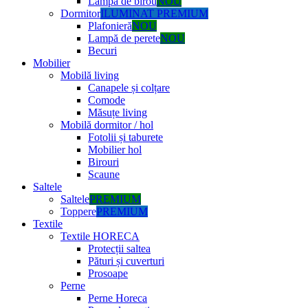
Lampă de birou
NOU
Dormitor
ILUMINAT PREMIUM
Plafonieră
NOU
Lampă de perete
NOU
Becuri
Mobilier
Mobilă living
Canapele și colțare
Comode
Măsuțe living
Mobilă dormitor / hol
Fotolii și taburete
Mobilier hol
Birouri
Scaune
Saltele
Saltele
PREMIUM
Toppere
PREMIUM
Textile
Textile HORECA
Protecții saltea
Pături și cuverturi
Prosoape
Perne
Perne Horeca