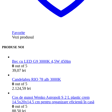
Favorite
Vezi produsul
PRODUSE NOI
Bec cu LED G9 3000K 4,5W 450lm
0
out of 5
39,07
lei
Candelabru RIO 78 alb 3000K
0
out of 5
2.124,59
lei
Cos de gunoi Wenko Agropoli S 2 L plastic crem
14.5x20x14.5 cm pentru organizare eficientă în casă
0
out of 5
88,50
lei