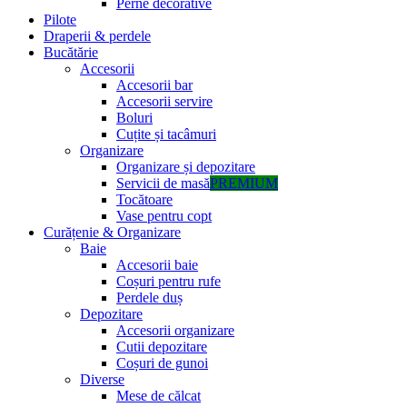
Perne decorative
Pilote
Draperii & perdele
Bucătărie
Accesorii
Accesorii bar
Accesorii servire
Boluri
Cuțite și tacâmuri
Organizare
Organizare și depozitare
Servicii de masă
PREMIUM
Tocătoare
Vase pentru copt
Curățenie & Organizare
Baie
Accesorii baie
Coșuri pentru rufe
Perdele duș
Depozitare
Accesorii organizare
Cutii depozitare
Coșuri de gunoi
Diverse
Mese de călcat