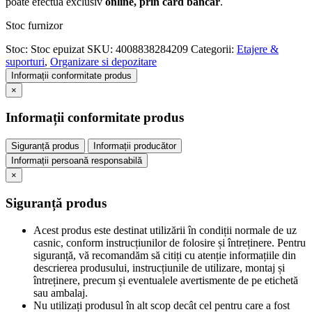
poate efectua exclusiv
online, prin card bancar
.
Stoc furnizor
Stoc:
Stoc epuizat
SKU:
4008838284209
Categorii:
Etajere &
suporturi
,
Organizare si depozitare
Informații conformitate produs
×
Informații conformitate produs
Siguranță produs
Informații producător
Informații persoană responsabilă
×
Siguranță produs
Acest produs este destinat utilizării în condiții normale de uz
casnic, conform instrucțiunilor de folosire și întreținere. Pentru
siguranță, vă recomandăm să citiți cu atenție informațiile din
descrierea produsului, instrucțiunile de utilizare, montaj și
întreținere, precum și eventualele avertismente de pe etichetă
sau ambalaj.
Nu utilizați produsul în alt scop decât cel pentru care a fost