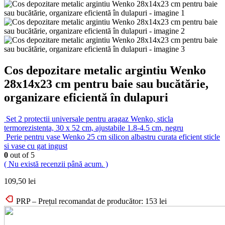
Cos depozitare metalic argintiu Wenko
28x14x23 cm pentru baie sau bucătărie,
organizare eficientă în dulapuri
Set 2 protectii universale pentru aragaz Wenko, sticla
termorezistenta, 30 x 52 cm, ajustabile 1.8-4.5 cm, negru
Perie pentru vase Wenko 25 cm silicon albastru curata eficient sticle
si vase cu gat ingust
0
out of 5
( Nu există recenzii până acum. )
109,50
lei
PRP – Prețul recomandat de producător:
153
lei