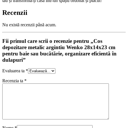
tău și transformă-ți casa într-un spațiu ordonat și plăcut!
Recenzii
Nu există recenzii până acum.
Fii primul care scrii o recenzie pentru „Cos
depozitare metalic argintiu Wenko 28x14x23 cm
pentru baie sau bucătărie, organizare eficientă în
dulapuri”
Evaluarea ta
*
Recenzia ta
*
Nume
*