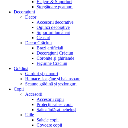
Etajere & Suporturi
Ștergătoare geamuri
Decorațiuni
Decor
Accesorii decorative
Oglinzi decorative
Suporturi lumânari
Ceasuri
Decor Crăciun
Brazi artificiali
Decorațiuni Crăciun
Coronițe și ghirlande
Figurine Crăciun
Grădină
Garduri și panouri
Hamace, leagăne și balansoare
Scaune grădină și șezlonguri
Copii
Accesorii
Accesorii copii
Protecții saltea copii
Saltea înfășat bebeluși
Utile
Saltele copii
Covoare copii