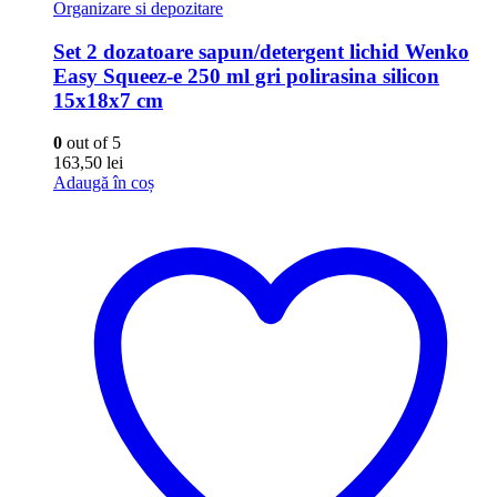
Organizare si depozitare
Set 2 dozatoare sapun/detergent lichid Wenko
Easy Squeez-e 250 ml gri polirasina silicon
15x18x7 cm
0
out of 5
163,50
lei
Adaugă în coș