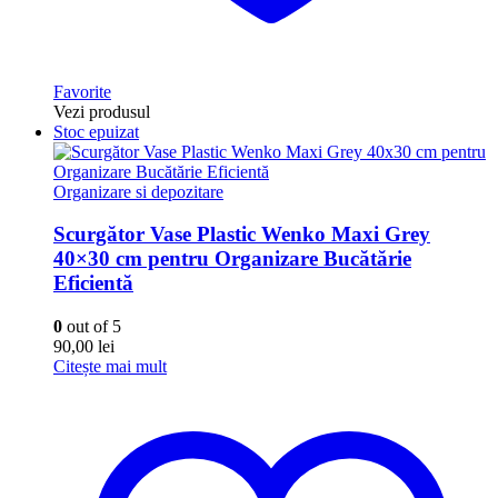
Favorite
Vezi produsul
Stoc epuizat
Organizare si depozitare
Scurgător Vase Plastic Wenko Maxi Grey
40×30 cm pentru Organizare Bucătărie
Eficientă
0
out of 5
90,00
lei
Citește mai mult