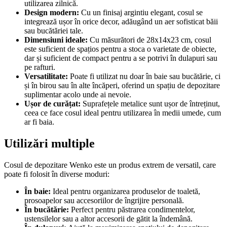
utilizarea zilnică.
Design modern:
Cu un finisaj argintiu elegant, cosul se
integrează ușor în orice decor, adăugând un aer sofisticat băii
sau bucătăriei tale.
Dimensiuni ideale:
Cu măsurători de 28x14x23 cm, cosul
este suficient de spațios pentru a stoca o varietate de obiecte,
dar și suficient de compact pentru a se potrivi în dulapuri sau
pe rafturi.
Versatilitate:
Poate fi utilizat nu doar în baie sau bucătărie, ci
și în birou sau în alte încăperi, oferind un spațiu de depozitare
suplimentar acolo unde ai nevoie.
Ușor de curățat:
Suprafețele metalice sunt ușor de întreținut,
ceea ce face cosul ideal pentru utilizarea în medii umede, cum
ar fi baia.
Utilizări multiple
Cosul de depozitare Wenko este un produs extrem de versatil, care
poate fi folosit în diverse moduri:
În baie:
Ideal pentru organizarea produselor de toaletă,
prosoapelor sau accesoriilor de îngrijire personală.
În bucătărie:
Perfect pentru păstrarea condimentelor,
ustensilelor sau a altor accesorii de gătit la îndemână.