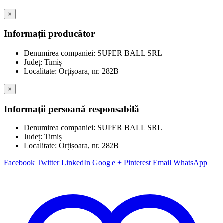
×
Informații producător
Denumirea companiei: SUPER BALL SRL
Județ: Timiș
Localitate: Orțișoara, nr. 282B
×
Informații persoană responsabilă
Denumirea companiei: SUPER BALL SRL
Județ: Timiș
Localitate: Orțișoara, nr. 282B
Facebook
Twitter
LinkedIn
Google +
Pinterest
Email
WhatsApp