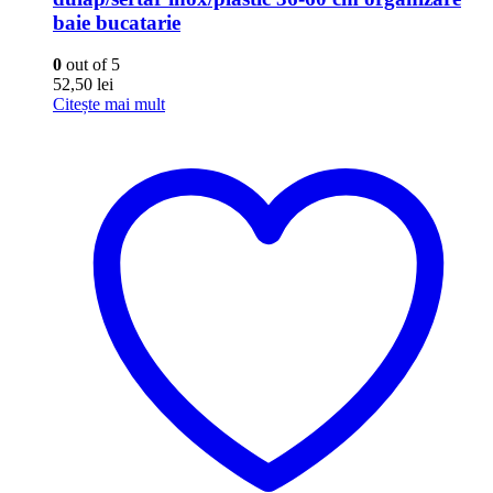
baie bucatarie
0
out of 5
52,50
lei
Citește mai mult