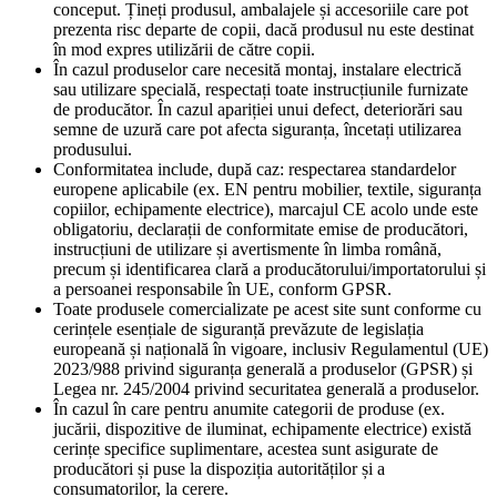
conceput. Țineți produsul, ambalajele și accesoriile care pot
prezenta risc departe de copii, dacă produsul nu este destinat
în mod expres utilizării de către copii.
În cazul produselor care necesită montaj, instalare electrică
sau utilizare specială, respectați toate instrucțiunile furnizate
de producător. În cazul apariției unui defect, deteriorări sau
semne de uzură care pot afecta siguranța, încetați utilizarea
produsului.
Conformitatea include, după caz: respectarea standardelor
europene aplicabile (ex. EN pentru mobilier, textile, siguranța
copiilor, echipamente electrice), marcajul CE acolo unde este
obligatoriu, declarații de conformitate emise de producători,
instrucțiuni de utilizare și avertismente în limba română,
precum și identificarea clară a producătorului/importatorului și
a persoanei responsabile în UE, conform GPSR.
Toate produsele comercializate pe acest site sunt conforme cu
cerințele esențiale de siguranță prevăzute de legislația
europeană și națională în vigoare, inclusiv Regulamentul (UE)
2023/988 privind siguranța generală a produselor (GPSR) și
Legea nr. 245/2004 privind securitatea generală a produselor.
În cazul în care pentru anumite categorii de produse (ex.
jucării, dispozitive de iluminat, echipamente electrice) există
cerințe specifice suplimentare, acestea sunt asigurate de
producători și puse la dispoziția autorităților și a
consumatorilor, la cerere.