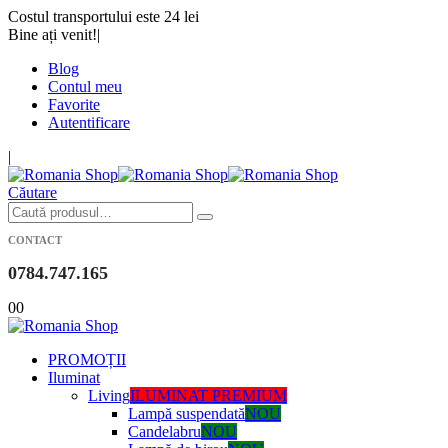
Costul transportului este 24 lei
Bine ați venit!
|
Blog
Contul meu
Favorite
Autentificare
|
Căutare
CONTACT
0784.747.165
0
0
PROMOȚII
Iluminat
Living
ILUMINAT PREMIUM
Lampă suspendată
NOU
Candelabru
NOU