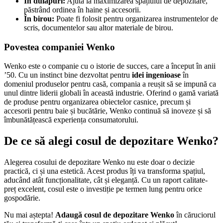
În dulapuri:
Ajută la maximizarea spațiului de depozitare,
păstrând ordinea în haine și accesorii.
În birou:
Poate fi folosit pentru organizarea instrumentelor de
scris, documentelor sau altor materiale de birou.
Povestea companiei Wenko
Wenko este o companie cu o istorie de succes, care a început în anii
’50. Cu un instinct bine dezvoltat pentru
idei ingenioase
în
domeniul produselor pentru casă, compania a reușit să se impună ca
unul dintre liderii globali în această industrie. Oferind o gamă variată
de produse pentru organizarea obiectelor casnice, precum și
accesorii pentru baie și bucătărie, Wenko continuă să inoveze și să
îmbunătățească experiența consumatorului.
De ce să alegi cosul de depozitare Wenko?
Alegerea cosului de depozitare Wenko nu este doar o decizie
practică, ci și una estetică. Acest produs îți va transforma spațiul,
aducând atât funcționalitate, cât și eleganță. Cu un raport calitate-
preț excelent, cosul este o investiție pe termen lung pentru orice
gospodărie.
Nu mai aștepta!
Adaugă cosul de depozitare Wenko
în căruciorul