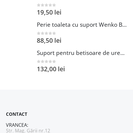
19,50
lei
0
out of 5
Perie toaleta cu suport Wenko Brasil Petrol 10x37 cm plastic verde inchis
88,50
lei
0
out of 5
Suport pentru betisoare de urechi si dischete demachiante Wenko 18 cm inox plastic argintiu
132,00
lei
0
out of 5
CONTACT
VRANCEA:
Str. Mag. Gării nr.12