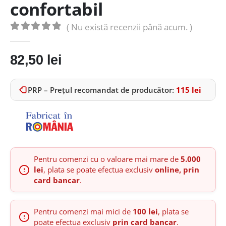
confortabil
( Nu există recenzii până acum. )
0
out of 5
82,50
lei
PRP – Prețul recomandat de producător:
115
lei
Pentru comenzi cu o valoare mai mare de
5.000
lei
, plata se poate efectua exclusiv
online, prin
card bancar
.
Pentru comenzi mai mici de
100 lei
, plata se
poate efectua exclusiv
prin card bancar
.