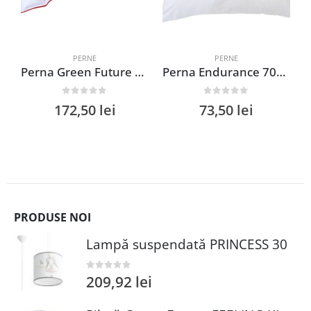
PERNE
PERNE
Perna Green Future Feeling Kids 35×50 cm 100% puf gâscă moale și pufoasă pentru confortul copiilor
Perna Endurance 70×70 cm hipoalergenică cu umplutură din vată siliconică, lavabilă și rezistentă
0
out of 5
0
out of 5
172,50
lei
73,50
lei
PRODUSE NOI
Lampă suspendată PRINCESS 30
209,92
lei
0
out of 5