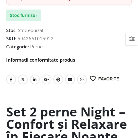
Stoc furnizor
Stoc:
Stoc epuizat
SKU:
5942661015922
Categorie:
Perne
Informații conformitate produs
FAVORITE
Set 2 perne Night –
Confort și Relaxare
în Fiecare Noapte