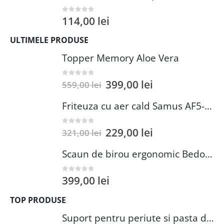
114,00
lei
0
out of 5
ULTIMELE PRODUSE
Topper Memory Aloe Vera
399,00
lei
0
out of 5
559,00
lei
Friteuza cu aer cald Samus AF5-S1400DW
229,00
lei
0
out of 5
321,00
lei
Scaun de birou ergonomic Bedora Lotte, Mesh, Negru/Rosu
399,00
lei
0
out of 5
TOP PRODUSE
Suport pentru periute si pasta de dinti Wenko Brasil Petrol 7.3 x 10.3 cm plastic verde inchis