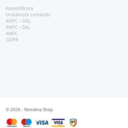
Autentificare
Urmărește comanda
ANPC – SOL
ANPC – SAL
ANPC
GDPR
© 2026 - România Shop