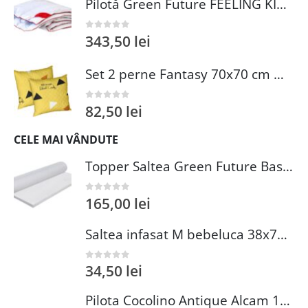
Pilotă Green Future FEELING KIDS 100x135 cm 100% puf gâscă pentru somn sănătos copii
343,50
lei
0
out of 5
Set 2 perne Fantasy 70x70 cm microfibra matlasata cu umplutura sintetica pentru dormit confortabil
82,50
lei
0
out of 5
CELE MAI VÂNDUTE
Topper Saltea Green Future Basic Confort 80x190 cm Spuma Poliuretanica Elastica Husa PES 100%
165,00
lei
0
out of 5
Saltea infasat M bebeluca 38x70 cm spuma PVC lavabila pentru confort si siguranta bebelusului
34,50
lei
0
out of 5
Pilota Cocolino Antique Alcam 140x200 cm din Microfibra si Fleece pentru Confort Premium