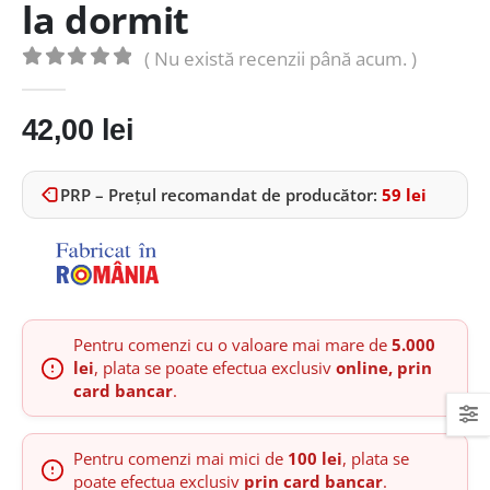
la dormit
( Nu există recenzii până acum. )
0
out of 5
42,00
lei
PRP – Prețul recomandat de producător:
59
lei
Pentru comenzi cu o valoare mai mare de
5.000
lei
, plata se poate efectua exclusiv
online, prin
card bancar
.
Pentru comenzi mai mici de
100 lei
, plata se
poate efectua exclusiv
prin card bancar
.