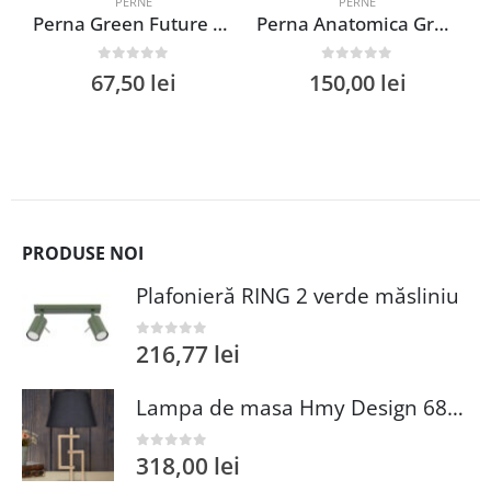
PERNE
PERNE
Perna Green Future Bamboo 50×70 cm pentru ten sensibil, absorbantă, cu umplutură din bambus și spumă poliuretanică
Perna Anatomica Green Future Memory Arctic Gel 40×60 cm pentru Somn Racoros si Sustinere Optima
0
out of 5
0
out of 5
67,50
lei
150,00
lei
PRODUSE NOI
Plafonieră RING 2 verde măsliniu
216,77
lei
0
out of 5
Lampa de masa Hmy Design 687HMY1557 Metal Aur Negru 30 cm Diametru 66 cm Inaltime Abajur Textil E27 Max 60W
318,00
lei
0
out of 5