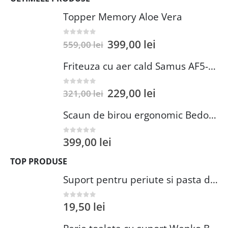
Topper Memory Aloe Vera
399,00
lei
0
out of 5
559,00
lei
Friteuza cu aer cald Samus AF5-S1400DW
229,00
lei
0
out of 5
321,00
lei
Scaun de birou ergonomic Bedora Lotte, Mesh, Negru/Rosu
399,00
lei
0
out of 5
TOP PRODUSE
Suport pentru periute si pasta de dinti Wenko Brasil Petrol 7.3 x 10.3 cm plastic verde inchis
19,50
lei
0
out of 5