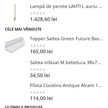
Lampă de perete LAHTI L auriu 4000K
1.428,60
lei
0
out of 5
CELE MAI VÂNDUTE
Topper Saltea Green Future Basic Confort 80x190 cm Spuma Poliuretanica Elastica Husa PES 100%
165,00
lei
0
out of 5
Saltea infasat M bebeluca 38x70 cm spuma PVC lavabila pentru confort si siguranta bebelusului
34,50
lei
0
out of 5
Pilota Cocolino Antique Alcam 140x200 cm din Microfibra si Fleece pentru Confort Premium
114,00
lei
0
out of 5
ULTIMELE PRODUSE