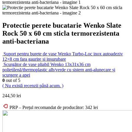
Protectie perete bucatarie Wenko Slate
Rock 50 x 60 cm sticla termorezistenta
anti-bacteriana
Suport pentru burete de vase Wenko Turbo-Loc inox autoadeziv
12×8 cm fara gaurire si insurubare
Scurgător de vase pliabil Wenko 13x31x36 cm
polietilenă/thermoplastic alb/verde cu sistem anti-alunecare și
scurgere a apei
0
out of 5
( Nu există recenzii până acum. )
244,50
lei
PRP – Prețul recomandat de producător:
342
lei