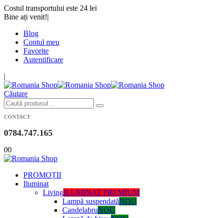
Costul transportului este 24 lei
Bine ați venit!
|
Blog
Contul meu
Favorite
Autentificare
|
Căutare
CONTACT
0784.747.165
0
0
PROMOȚII
Iluminat
Living
ILUMINAT PREMIUM
Lampă suspendată
NOU
Candelabru
NOU