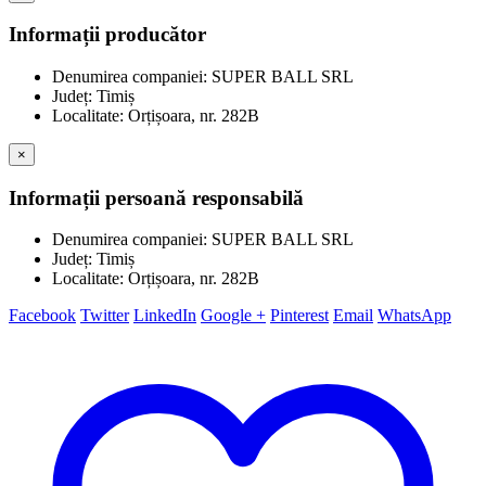
Informații producător
Denumirea companiei: SUPER BALL SRL
Județ: Timiș
Localitate: Orțișoara, nr. 282B
×
Informații persoană responsabilă
Denumirea companiei: SUPER BALL SRL
Județ: Timiș
Localitate: Orțișoara, nr. 282B
Facebook
Twitter
LinkedIn
Google +
Pinterest
Email
WhatsApp