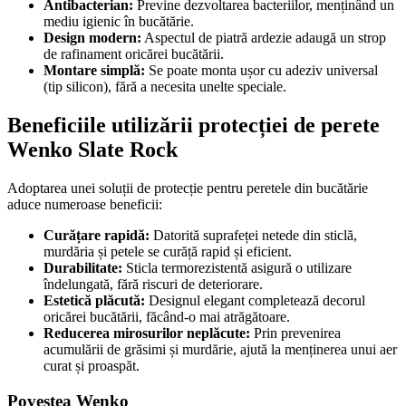
Antibacterian:
Previne dezvoltarea bacteriilor, menținând un
mediu igienic în bucătărie.
Design modern:
Aspectul de piatră ardezie adaugă un strop
de rafinament oricărei bucătării.
Montare simplă:
Se poate monta ușor cu adeziv universal
(tip silicon), fără a necesita unelte speciale.
Beneficiile utilizării protecției de perete
Wenko Slate Rock
Adoptarea unei soluții de protecție pentru peretele din bucătărie
aduce numeroase beneficii:
Curățare rapidă:
Datorită suprafeței netede din sticlă,
murdăria și petele se curăță rapid și eficient.
Durabilitate:
Sticla termorezistentă asigură o utilizare
îndelungată, fără riscuri de deteriorare.
Estetică plăcută:
Designul elegant completează decorul
oricărei bucătării, făcând-o mai atrăgătoare.
Reducerea mirosurilor neplăcute:
Prin prevenirea
acumulării de grăsimi și murdărie, ajută la menținerea unui aer
curat și proaspăt.
Povestea Wenko