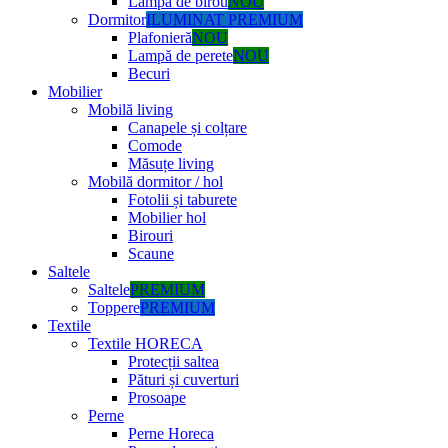
Lampă de birou
NOU
Dormitor
ILUMINAT PREMIUM
Plafonieră
NOU
Lampă de perete
NOU
Becuri
Mobilier
Mobilă living
Canapele și colțare
Comode
Măsuțe living
Mobilă dormitor / hol
Fotolii și taburete
Mobilier hol
Birouri
Scaune
Saltele
Saltele
PREMIUM
Toppere
PREMIUM
Textile
Textile HORECA
Protecții saltea
Pături și cuverturi
Prosoape
Perne
Perne Horeca