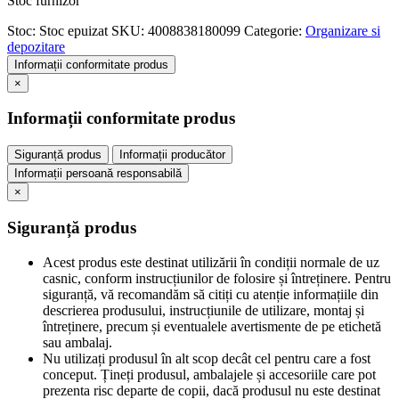
Stoc furnizor
Stoc:
Stoc epuizat
SKU:
4008838180099
Categorie:
Organizare si
depozitare
Informații conformitate produs
×
Informații conformitate produs
Siguranță produs
Informații producător
Informații persoană responsabilă
×
Siguranță produs
Acest produs este destinat utilizării în condiții normale de uz
casnic, conform instrucțiunilor de folosire și întreținere. Pentru
siguranță, vă recomandăm să citiți cu atenție informațiile din
descrierea produsului, instrucțiunile de utilizare, montaj și
întreținere, precum și eventualele avertismente de pe etichetă
sau ambalaj.
Nu utilizați produsul în alt scop decât cel pentru care a fost
conceput. Țineți produsul, ambalajele și accesoriile care pot
prezenta risc departe de copii, dacă produsul nu este destinat