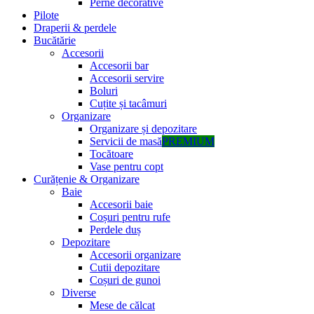
Perne decorative
Pilote
Draperii & perdele
Bucătărie
Accesorii
Accesorii bar
Accesorii servire
Boluri
Cuțite și tacâmuri
Organizare
Organizare și depozitare
Servicii de masă
PREMIUM
Tocătoare
Vase pentru copt
Curățenie & Organizare
Baie
Accesorii baie
Coșuri pentru rufe
Perdele duș
Depozitare
Accesorii organizare
Cutii depozitare
Coșuri de gunoi
Diverse
Mese de călcat