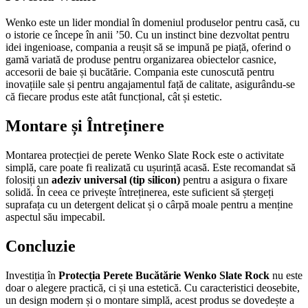
Wenko este un lider mondial în domeniul produselor pentru casă, cu
o istorie ce începe în anii ’50. Cu un instinct bine dezvoltat pentru
idei ingenioase, compania a reușit să se impună pe piață, oferind o
gamă variată de produse pentru organizarea obiectelor casnice,
accesorii de baie și bucătărie. Compania este cunoscută pentru
inovațiile sale și pentru angajamentul față de calitate, asigurându-se
că fiecare produs este atât funcțional, cât și estetic.
Montare și Întreținere
Montarea protecției de perete Wenko Slate Rock este o activitate
simplă, care poate fi realizată cu ușurință acasă. Este recomandat să
folosiți un
adeziv universal (tip silicon)
pentru a asigura o fixare
solidă. În ceea ce privește întreținerea, este suficient să ștergeți
suprafața cu un detergent delicat și o cârpă moale pentru a menține
aspectul său impecabil.
Concluzie
Investiția în
Protecția Perete Bucătărie Wenko Slate Rock
nu este
doar o alegere practică, ci și una estetică. Cu caracteristici deosebite,
un design modern și o montare simplă, acest produs se dovedește a