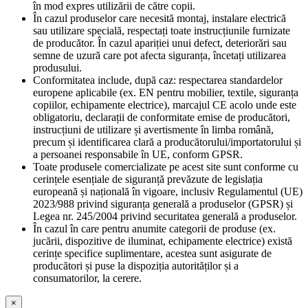
în mod expres utilizării de către copii.
În cazul produselor care necesită montaj, instalare electrică
sau utilizare specială, respectați toate instrucțiunile furnizate
de producător. În cazul apariției unui defect, deteriorări sau
semne de uzură care pot afecta siguranța, încetați utilizarea
produsului.
Conformitatea include, după caz: respectarea standardelor
europene aplicabile (ex. EN pentru mobilier, textile, siguranța
copiilor, echipamente electrice), marcajul CE acolo unde este
obligatoriu, declarații de conformitate emise de producători,
instrucțiuni de utilizare și avertismente în limba română,
precum și identificarea clară a producătorului/importatorului și
a persoanei responsabile în UE, conform GPSR.
Toate produsele comercializate pe acest site sunt conforme cu
cerințele esențiale de siguranță prevăzute de legislația
europeană și națională în vigoare, inclusiv Regulamentul (UE)
2023/988 privind siguranța generală a produselor (GPSR) și
Legea nr. 245/2004 privind securitatea generală a produselor.
În cazul în care pentru anumite categorii de produse (ex.
jucării, dispozitive de iluminat, echipamente electrice) există
cerințe specifice suplimentare, acestea sunt asigurate de
producători și puse la dispoziția autorităților și a
consumatorilor, la cerere.
×