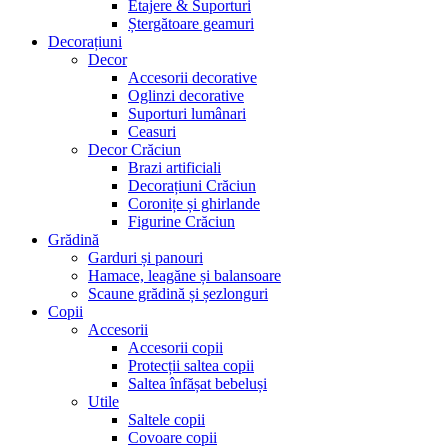
Etajere & Suporturi
Ștergătoare geamuri
Decorațiuni
Decor
Accesorii decorative
Oglinzi decorative
Suporturi lumânari
Ceasuri
Decor Crăciun
Brazi artificiali
Decorațiuni Crăciun
Coronițe și ghirlande
Figurine Crăciun
Grădină
Garduri și panouri
Hamace, leagăne și balansoare
Scaune grădină și șezlonguri
Copii
Accesorii
Accesorii copii
Protecții saltea copii
Saltea înfășat bebeluși
Utile
Saltele copii
Covoare copii