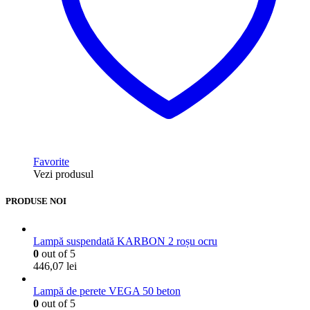
Favorite
Vezi produsul
PRODUSE NOI
Lampă suspendată KARBON 2 roșu ocru
0
out of 5
446,07
lei
Lampă de perete VEGA 50 beton
0
out of 5