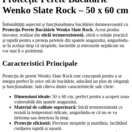
Wenko Slate Rock – 50 x 60 cm
Îmbunătățiți aspectul și funcționalitatea bucătăriei dumneavoastră cu
Protecția Perete Bucătărie Wenko Slate Rock
. Acest produs
inovator, realizat din
sticlă termorezistentă
, oferă o soluție practică
și rapidă pentru a proteja peretele din spatele aragazului, asigurându-
se în același timp că stropirile, bacteriile și mirosurile neplăcute nu
vor mai fi o problemă.
Caracteristici Principale
Protecția de perete Wenko Slate Rock este concepută pentru a se
integra perfect în orice stil de bucătărie, aducând un plus de eleganță
și funcționalitate. Iată câteva dintre caracteristicile sale cheie:
Dimensiuni ideale:
50 x 60 cm, perfect pentru a acoperi zona
vulnerabilă din spatele aragazului.
Material de calitate superioară:
Sticlă termorezistentă ce
rezistă la temperaturi ridicate, asigurându-se că nu se va
deforma sau deteriora în timp.
Protecție eficientă:
Previene stropirile și murdăria, facilitând
curățarea rapidă și ușoară.