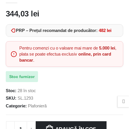
0
out of 5
344,03
lei
PRP – Prețul recomandat de producător:
482
lei
Pentru comenzi cu o valoare mai mare de
5.000 lei
,
plata se poate efectua exclusiv
online, prin card
bancar
.
Stoc furnizor
Stoc:
28 în stoc
SKU:
SL.1293
Categorie:
Plafonieră