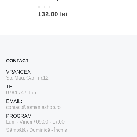
0
out of 5
132,00
lei
CONTACT
VRANCEA:
Str. Mag. Gării nr.12
TEL:
0784.747.165
EMAIL:
contact@romaniashop.ro
PROGRAM:
Luni - Vineri / 09:00 - 17:00
Sâmbătă / Duminică - Închis