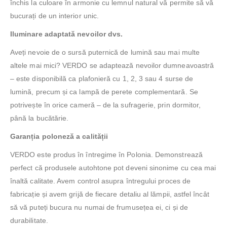
închis la culoare în armonie cu lemnul natural vă permite să vă
bucurați de un interior unic.
Iluminare adaptată nevoilor dvs.
Aveți nevoie de o sursă puternică de lumină sau mai multe
altele mai mici? VERDO se adaptează nevoilor dumneavoastră
– este disponibilă ca plafonieră cu 1, 2, 3 sau 4 surse de
lumină, precum și ca lampă de perete complementară. Se
potrivește în orice cameră – de la sufragerie, prin dormitor,
până la bucătărie.
Garanția poloneză a calității
VERDO este produs în întregime în Polonia. Demonstrează
perfect că produsele autohtone pot deveni sinonime cu cea mai
înaltă calitate. Avem control asupra întregului proces de
fabricație și avem grijă de fiecare detaliu al lămpii, astfel încât
să vă puteți bucura nu numai de frumusețea ei, ci și de
durabilitate.