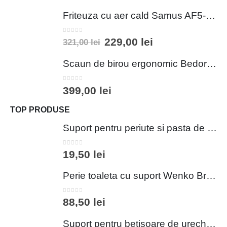
Friteuza cu aer cald Samus AF5-S1400DW
0
out of 5
229,00
lei
321,00
lei
Scaun de birou ergonomic Bedora Lotte, Mesh, Negru/Rosu
0
out of 5
399,00
lei
TOP PRODUSE
Suport pentru periute si pasta de dinti Wenko Brasil Petrol 7.3 x 10.3 cm plastic verde inchis
0
out of 5
19,50
lei
Perie toaleta cu suport Wenko Brasil Petrol 10x37 cm plastic verde inchis
0
out of 5
88,50
lei
Suport pentru betisoare de urechi si dischete demachiante Wenko 18 cm inox plastic argintiu