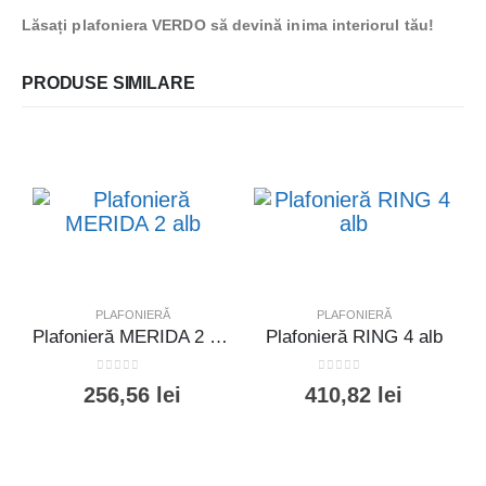
Lăsați plafoniera VERDO să devină inima interiorul tău!
PRODUSE SIMILARE
PLAFONIERĂ
PLAFONIERĂ
Plafonieră MERIDA 2 alb
Plafonieră RING 4 alb
0
out of 5
0
out of 5
256,56
lei
410,82
lei