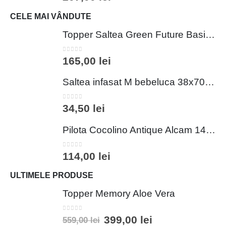
CELE MAI VÂNDUTE
Topper Saltea Green Future Basic Confort 80x190 cm Spuma Poliuretanica Elastica Husa PES 100%
0
out of 5
165,00
lei
Saltea infasat M bebeluca 38x70 cm spuma PVC lavabila pentru confort si siguranta bebelusului
0
out of 5
34,50
lei
Pilota Cocolino Antique Alcam 140x200 cm din Microfibra si Fleece pentru Confort Premium
0
out of 5
114,00
lei
ULTIMELE PRODUSE
Topper Memory Aloe Vera
0
out of 5
399,00
lei
559,00
lei