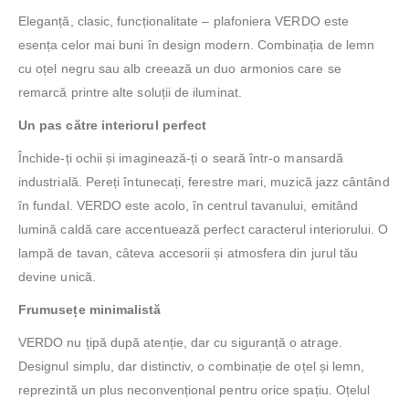
Eleganță, clasic, funcționalitate – plafoniera VERDO este
esența celor mai buni în design modern. Combinația de lemn
cu oțel negru sau alb creează un duo armonios care se
remarcă printre alte soluții de iluminat.
Un pas către interiorul perfect
Închide-ți ochii și imaginează-ți o seară într-o mansardă
industrială. Pereți întunecați, ferestre mari, muzică jazz cântând
în fundal. VERDO este acolo, în centrul tavanului, emitând
lumină caldă care accentuează perfect caracterul interiorului. O
lampă de tavan, câteva accesorii și atmosfera din jurul tău
devine unică.
Frumusețe minimalistă
VERDO nu țipă după atenție, dar cu siguranță o atrage.
Designul simplu, dar distinctiv, o combinație de oțel și lemn,
reprezintă un plus neconvențional pentru orice spațiu. Oțelul