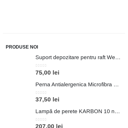
PRODUSE NOI
Suport depozitare pentru raft Wenko 44x15x27 cm metal cromat argintiu pentru baie si bucatarie
0
out of 5
75,00
lei
Perna Antialergenica Microfibra Matlasata Alcam 50x70 cm cu Umplutura din Puf Siliconic pentru Somn Confortabil
0
out of 5
37,50
lei
Lampă de perete KARBON 10 negru
0
out of 5
207,00
lei