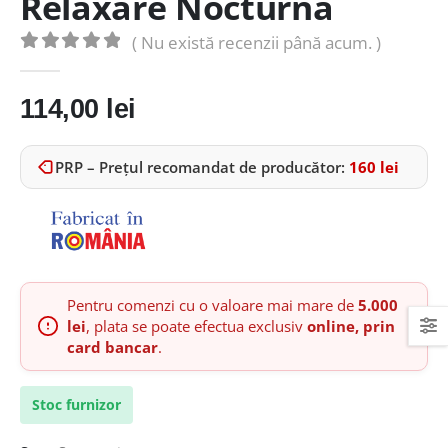
Relaxare Nocturnă
( Nu există recenzii până acum. )
0
out of 5
114,00
lei
PRP – Prețul recomandat de producător:
160
lei
Pentru comenzi cu o valoare mai mare de
5.000
lei
, plata se poate efectua exclusiv
online, prin
card bancar
.
Stoc furnizor