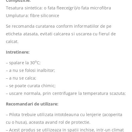
Compozitie:
Tesatura sintetica: o fata fleece(gri)/o fata microfibra
Umplutura: fibre siliconice
Se recomanda curatarea conform informatiilor de pe
eticheta atasata, evitati calcarea si uscarea cu fierul de
calcat.
Intretinere:
o
– spalare la 30
C;
– a nu se folosi inalbitor;
– a nu se calca;
– se poate curata chimic;
– uscare normala, prin centrifugare la temperatura scazuta;
Recomandari de utilizare:
– Pilota trebuie utilizata intotdeauna cu lenjerie (acoperita
cu o husa), aceasta avand rol de protectie.
– Acest produs se utilizeaza in spatii inchise, intr-un climat