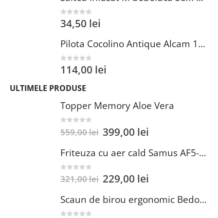
34,50
lei
0
out of 5
Pilota Cocolino Antique Alcam 140x200 cm din Microfibra si Fleece pentru Confort Premium
114,00
lei
0
out of 5
ULTIMELE PRODUSE
Topper Memory Aloe Vera
399,00
lei
0
out of 5
559,00
lei
Friteuza cu aer cald Samus AF5-S1400DW
229,00
lei
0
out of 5
321,00
lei
Scaun de birou ergonomic Bedora Lotte, Mesh, Negru/Rosu