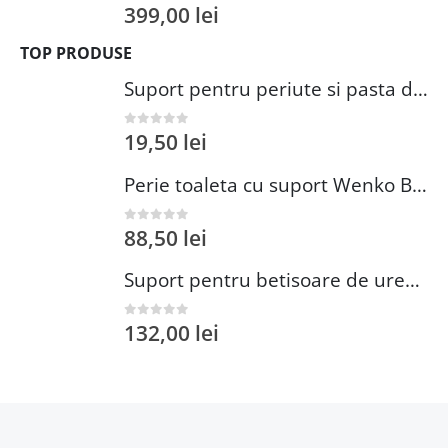
399,00
lei
0
out of 5
TOP PRODUSE
Suport pentru periute si pasta de dinti Wenko Brasil Petrol 7.3 x 10.3 cm plastic verde inchis
19,50
lei
0
out of 5
Perie toaleta cu suport Wenko Brasil Petrol 10x37 cm plastic verde inchis
88,50
lei
0
out of 5
Suport pentru betisoare de urechi si dischete demachiante Wenko 18 cm inox plastic argintiu
132,00
lei
0
out of 5