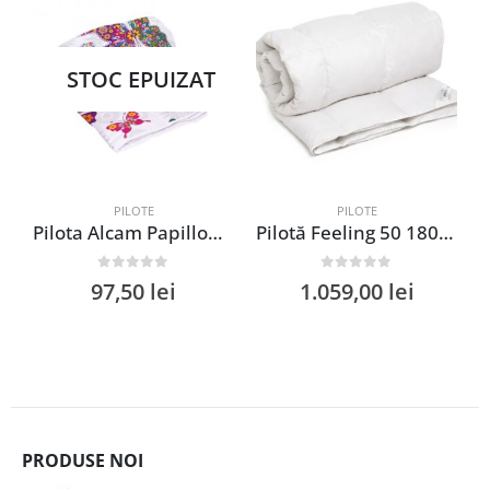
STOC EPUIZAT
PILOTE
PILOTE
Pilota Alcam Papillons microfibra matlasata 200×220 cm 250g/mp design natura confort termic
Pilotă Feeling 50 180×200 cm din puf și pană de gâscă, lavabilă, 100% bumbac, durabilă, fabricată în România
0
out of 5
0
out of 5
97,50
lei
1.059,00
lei
PRODUSE NOI