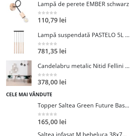
Lampă de perete EMBER schwarz
110,79
lei
0
out of 5
Lampă suspendată PASTELO 5L lemn
781,35
lei
0
out of 5
Candelabru metalic Nitid Fellini MR 897 E27 100W 20cm diametru inaltime ajustabila 115cm
378,00
lei
0
out of 5
CELE MAI VÂNDUTE
Topper Saltea Green Future Basic Confort 80x190 cm Spuma Poliuretanica Elastica Husa PES 100%
165,00
lei
0
out of 5
Saltea infasat M bebeluca 38x70 cm spuma PVC lavabila pentru confort si siguranta bebelusului