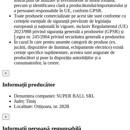
instrucțiuni de utilizare și avertismente în limba română,
precum și identificarea clară a producătorului/importatorului și
a persoanei responsabile în UE, conform GPSR.
Toate produsele comercializate pe acest site sunt conforme cu
cerințele esențiale de siguranță prevăzute de legislația
europeană și națională în vigoare, inclusiv Regulamentul (UE)
2023/988 privind siguranța generală a produselor (GPSR) și
Legea nr. 245/2004 privind securitatea generală a produselor.
În cazul în care pentru anumite categorii de produse (ex.
jucării, dispozitive de iluminat, echipamente electrice) există
cerințe specifice suplimentare, acestea sunt asigurate de
producători și puse la dispoziția autorităților și a
consumatorilor, la cerere.
×
Informații producător
Denumirea companiei: SUPER BALL SRL
Județ: Timiș
Localitate: Orțișoara, nr. 282B
×
Informații persoană responsabilă