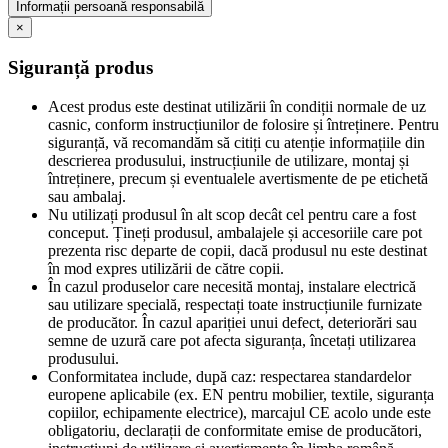
Informații persoană responsabilă
×
Siguranță produs
Acest produs este destinat utilizării în condiții normale de uz
casnic, conform instrucțiunilor de folosire și întreținere. Pentru
siguranță, vă recomandăm să citiți cu atenție informațiile din
descrierea produsului, instrucțiunile de utilizare, montaj și
întreținere, precum și eventualele avertismente de pe etichetă
sau ambalaj.
Nu utilizați produsul în alt scop decât cel pentru care a fost
conceput. Țineți produsul, ambalajele și accesoriile care pot
prezenta risc departe de copii, dacă produsul nu este destinat
în mod expres utilizării de către copii.
În cazul produselor care necesită montaj, instalare electrică
sau utilizare specială, respectați toate instrucțiunile furnizate
de producător. În cazul apariției unui defect, deteriorări sau
semne de uzură care pot afecta siguranța, încetați utilizarea
produsului.
Conformitatea include, după caz: respectarea standardelor
europene aplicabile (ex. EN pentru mobilier, textile, siguranța
copiilor, echipamente electrice), marcajul CE acolo unde este
obligatoriu, declarații de conformitate emise de producători,