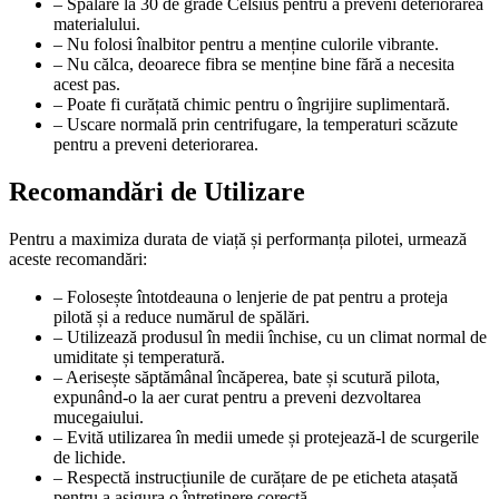
– Spălare la 30 de grade Celsius pentru a preveni deteriorarea
materialului.
– Nu folosi înalbitor pentru a menține culorile vibrante.
– Nu călca, deoarece fibra se menține bine fără a necesita
acest pas.
– Poate fi curățată chimic pentru o îngrijire suplimentară.
– Uscare normală prin centrifugare, la temperaturi scăzute
pentru a preveni deteriorarea.
Recomandări de Utilizare
Pentru a maximiza durata de viață și performanța pilotei, urmează
aceste recomandări:
– Folosește întotdeauna o lenjerie de pat pentru a proteja
pilotă și a reduce numărul de spălări.
– Utilizează produsul în medii închise, cu un climat normal de
umiditate și temperatură.
– Aerisește săptămânal încăperea, bate și scutură pilota,
expunând-o la aer curat pentru a preveni dezvoltarea
mucegaiului.
– Evită utilizarea în medii umede și protejează-l de scurgerile
de lichide.
– Respectă instrucțiunile de curățare de pe eticheta atașată
pentru a asigura o întreținere corectă.