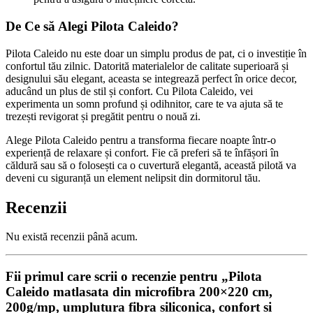
De Ce să Alegi Pilota Caleido?
Pilota Caleido nu este doar un simplu produs de pat, ci o investiție în
confortul tău zilnic. Datorită materialelor de calitate superioară și
designului său elegant, aceasta se integrează perfect în orice decor,
aducând un plus de stil și confort. Cu Pilota Caleido, vei
experimenta un somn profund și odihnitor, care te va ajuta să te
trezești revigorat și pregătit pentru o nouă zi.
Alege Pilota Caleido pentru a transforma fiecare noapte într-o
experiență de relaxare și confort. Fie că preferi să te înfășori în
căldură sau să o folosești ca o cuvertură elegantă, această pilotă va
deveni cu siguranță un element nelipsit din dormitorul tău.
Recenzii
Nu există recenzii până acum.
Fii primul care scrii o recenzie pentru „Pilota
Caleido matlasata din microfibra 200×220 cm,
200g/mp, umplutura fibra siliconica, confort si