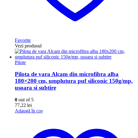
Favorite
Vezi produsul
Pilote
Pilota de vara Alcam din microfibra alba
180×200 cm, umplutura puf siliconic 150g/mp,
usoara si subtire
0
out of 5
77,22
lei
Adaugă în coș