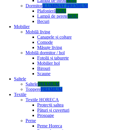
Lampă de birou
NOU
Dormitor
ILUMINAT PREMIUM
Plafonieră
NOU
Lampă de perete
NOU
Becuri
Mobilier
Mobilă living
Canapele și colțare
Comode
Măsuțe living
Mobilă dormitor / hol
Fotolii și taburete
Mobilier hol
Birouri
Scaune
Saltele
Saltele
PREMIUM
Toppere
PREMIUM
Textile
Textile HORECA
Protecții saltea
Pături și cuverturi
Prosoape
Perne
Perne Horeca