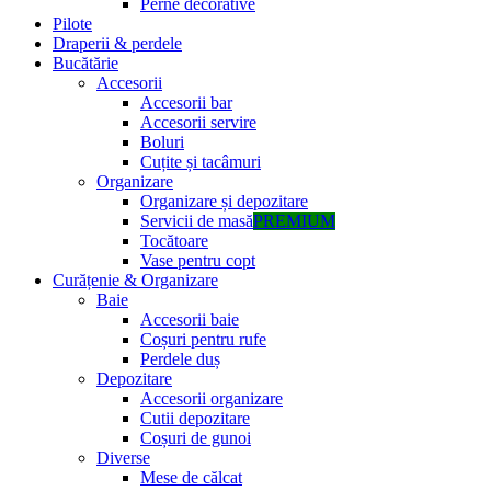
Perne decorative
Pilote
Draperii & perdele
Bucătărie
Accesorii
Accesorii bar
Accesorii servire
Boluri
Cuțite și tacâmuri
Organizare
Organizare și depozitare
Servicii de masă
PREMIUM
Tocătoare
Vase pentru copt
Curățenie & Organizare
Baie
Accesorii baie
Coșuri pentru rufe
Perdele duș
Depozitare
Accesorii organizare
Cutii depozitare
Coșuri de gunoi
Diverse
Mese de călcat