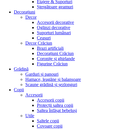
Etajere & Suporturi
Ștergătoare geamuri
Decorațiuni
Decor
Accesorii decorative
Oglinzi decorative
Suporturi lumânari
Ceasuri
Decor Crăciun
Brazi artificiali
Decorațiuni Crăciun
Coronițe și ghirlande
Figurine Crăciun
Grădină
Garduri și panouri
Hamace, leagăne și balansoare
Scaune grădină și șezlonguri
Copii
Accesorii
Accesorii copii
Protecții saltea copii
Saltea înfășat bebeluși
Utile
Saltele copii
Covoare copii