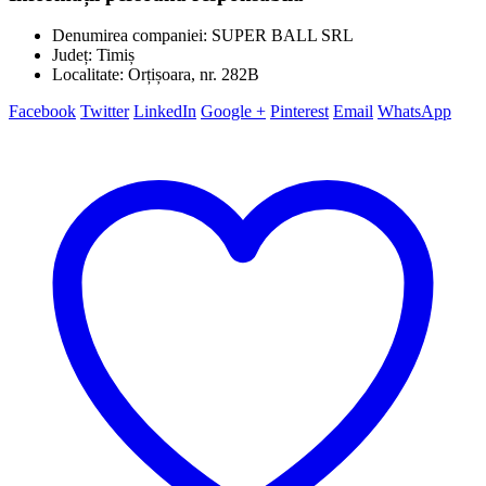
Denumirea companiei: SUPER BALL SRL
Județ: Timiș
Localitate: Orțișoara, nr. 282B
Facebook
Twitter
LinkedIn
Google +
Pinterest
Email
WhatsApp