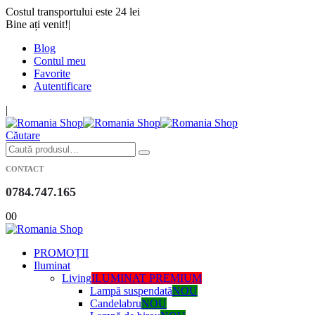
Costul transportului este 24 lei
Bine ați venit!
|
Blog
Contul meu
Favorite
Autentificare
|
Căutare
CONTACT
0784.747.165
0
0
PROMOȚII
Iluminat
Living
ILUMINAT PREMIUM
Lampă suspendată
NOU
Candelabru
NOU