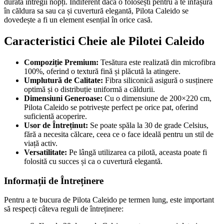
durata întregii nopți. Indiferent dacă o folosești pentru a te înfășura
în căldura sa sau ca și cuvertură elegantă, Pilota Caleido se
dovedește a fi un element esențial în orice casă.
Caracteristici Cheie ale Pilotei Caleido
Compoziție Premium:
Tesătura este realizată din microfibra
100%, oferind o textură fină și plăcută la atingere.
Umplutură de Calitate:
Fibra siliconică asigură o susținere
optimă și o distribuție uniformă a căldurii.
Dimensiuni Generoase:
Cu o dimensiune de 200×220 cm,
Pilota Caleido se potrivește perfect pe orice pat, oferind
suficientă acoperire.
Usor de Întreținut:
Se poate spăla la 30 de grade Celsius,
fără a necesita călcare, ceea ce o face ideală pentru un stil de
viață activ.
Versatilitate:
Pe lângă utilizarea ca pilotă, aceasta poate fi
folosită cu succes și ca o cuvertură elegantă.
Informații de Întreținere
Pentru a te bucura de Pilota Caleido pe termen lung, este important
să respecți câteva reguli de întreținere: