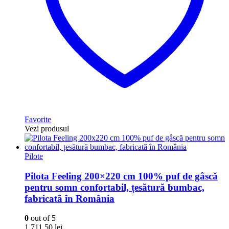
Favorite
Vezi produsul
Pilote
Pilota Feeling 200×220 cm 100% puf de gâscă
pentru somn confortabil, țesătură bumbac,
fabricată în România
0
out of 5
1.711,50
lei