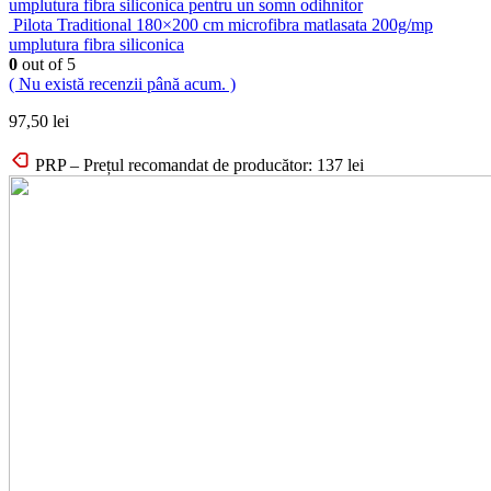
umplutura fibra siliconica pentru un somn odihnitor
Pilota Traditional 180×200 cm microfibra matlasata 200g/mp
umplutura fibra siliconica
0
out of 5
( Nu există recenzii până acum. )
97,50
lei
PRP – Prețul recomandat de producător:
137
lei