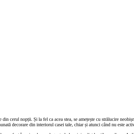
din cerul nopții. Și la fel ca acea stea, se amețește cu strălucire neobiș
nată decorare din interiorul casei tale, chiar și atunci când nu este acti