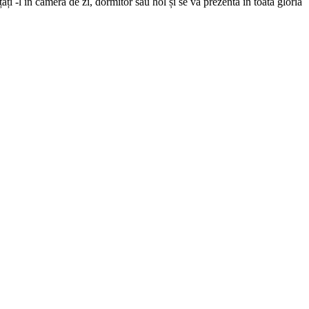
ți -l în camera de zi, dormitor sau hol și se va prezenta în toată gloria