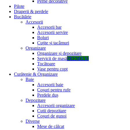
Perne decorative
Pilote
Draperii & perdele
Bucătărie
Accesorii
Accesorii bar
Accesorii servire
Boluri
Cuțite și tacâmuri
Organizare
Organizare și depozitare
Servicii de masă
PREMIUM
Tocătoare
Vase pentru copt
Curățenie & Organizare
Baie
Accesorii baie
Coșuri pentru rufe
Perdele duș
Depozitare
Accesorii organizare
Cutii depozitare
Coșuri de gunoi
Diverse
Mese de călcat