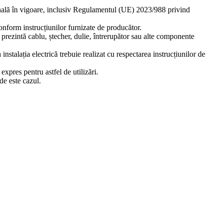
ională în vigoare, inclusiv Regulamentul (UE) 2023/988 privind
 conform instrucțiunilor furnizate de producător.
ă prezintă cablu, ștecher, dulie, întrerupător sau alte componente
stalația electrică trebuie realizat cu respectarea instrucțiunilor de
xpres pentru astfel de utilizări.
de este cazul.