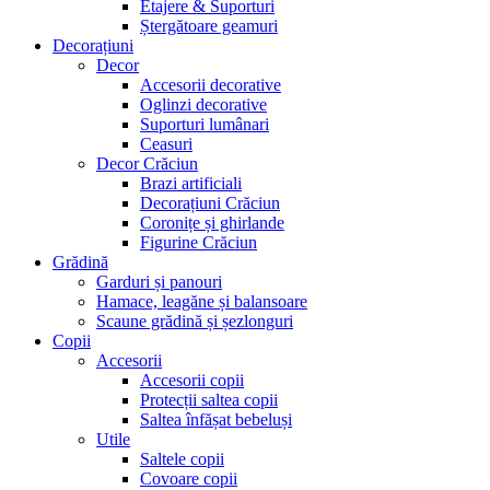
Etajere & Suporturi
Ștergătoare geamuri
Decorațiuni
Decor
Accesorii decorative
Oglinzi decorative
Suporturi lumânari
Ceasuri
Decor Crăciun
Brazi artificiali
Decorațiuni Crăciun
Coronițe și ghirlande
Figurine Crăciun
Grădină
Garduri și panouri
Hamace, leagăne și balansoare
Scaune grădină și șezlonguri
Copii
Accesorii
Accesorii copii
Protecții saltea copii
Saltea înfășat bebeluși
Utile
Saltele copii
Covoare copii