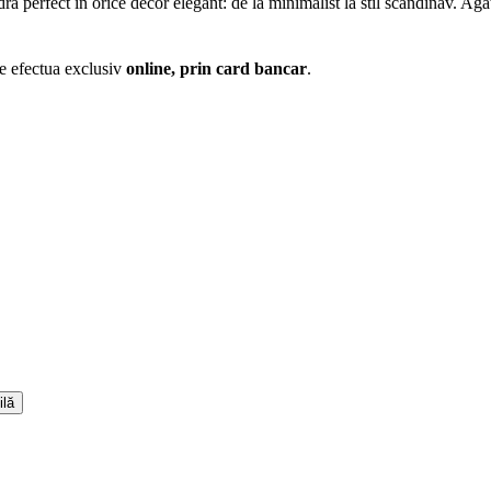
 perfect în orice decor elegant: de la minimalist la stil scandinav. Agăța
te efectua exclusiv
online, prin card bancar
.
ilă