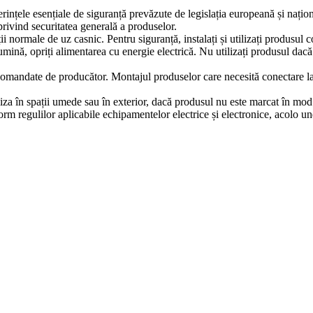
erințele esențiale de siguranță prevăzute de legislația europeană și naț
ivind securitatea generală a produselor.
iții normale de uz casnic. Pentru siguranță, instalați și utilizați produsul
lumină, opriți alimentarea cu energie electrică. Nu utilizați produsul dac
comandate de producător. Montajul produselor care necesită conectare la in
iza în spații umede sau în exterior, dacă produsul nu este marcat în mod e
m regulilor aplicabile echipamentelor electrice și electronice, acolo un