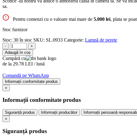
Sconce -ul nostru va aduce o atmosferă caldă în camera ta. Se va încadra
sa.
Pentru comenzi cu o valoare mai mare de
5.000 lei
, plata se poa
Stoc furnizor
Stoc:
30 în stoc
SKU:
SL.0933
Categorie:
Lampă de perete
-
+
Adaugă în coș
Cumpără cu
de la 29.78 LEI / lună
Comandă pe WhatsApp
Informații conformitate produs
×
Informații conformitate produs
Siguranță produs
Informații producător
Informații persoană responsab
×
Siguranță produs