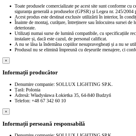
Toate produsele comercializate pe acest site sunt conforme cu c
siguranța generală a produselor (GPSR) și Legea nr. 245/2004 pr
Acest produs este destinat exclusiv utilizării în interior, în cond
Înainte de montaj, curățare, întreținere sau înlocuirea sursei de 
deteriorate.
Utilizați numai surse de lumină compatibile, cu specificațiile re
instalare și, dacă este cazul, de personal calificat.
A nu se lăsa la îndemâna copiilor nesupravegheați și a nu se util
Produsul nu se elimină împreună cu deșeurile menajere, ci confor
×
Informații producător
Denumire companie: SOLLUX LIGHTING SP.K.
Țară: Polonia
Adresă: Władysława Łokietka 35, 64-840 Budzyń
Telefon: +48 67 342 60 10
×
Informații persoană responsabilă
Denumire companie: SOLLUX LIGHTING SP.K.