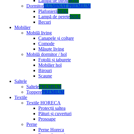
Lampă de birou
NOU
Dormitor
ILUMINAT PREMIUM
Plafonieră
NOU
Lampă de perete
NOU
Becuri
Mobilier
Mobilă living
Canapele și colțare
Comode
Măsuțe living
Mobilă dormitor / hol
Fotolii și taburete
Mobilier hol
Birouri
Scaune
Saltele
Saltele
PREMIUM
Toppere
PREMIUM
Textile
Textile HORECA
Protecții saltea
Pături și cuverturi
Prosoape
Perne
Perne Horeca