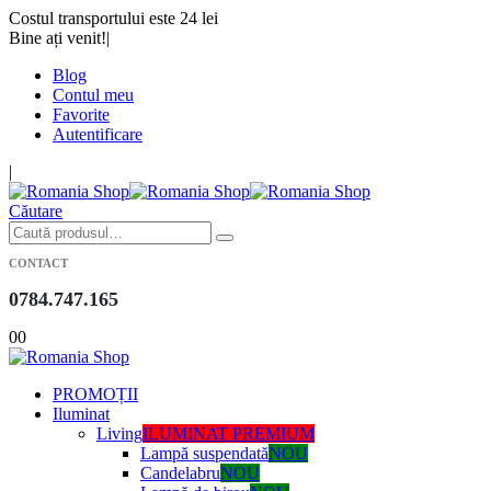
Costul transportului este 24 lei
Bine ați venit!
|
Blog
Contul meu
Favorite
Autentificare
|
Căutare
CONTACT
0784.747.165
0
0
PROMOȚII
Iluminat
Living
ILUMINAT PREMIUM
Lampă suspendată
NOU
Candelabru
NOU