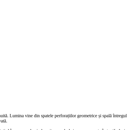
nuită. Lumina vine din spatele perforațiilor geometrice și spală întregul
vată.