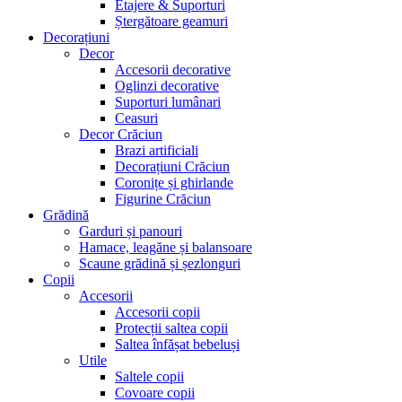
Etajere & Suporturi
Ștergătoare geamuri
Decorațiuni
Decor
Accesorii decorative
Oglinzi decorative
Suporturi lumânari
Ceasuri
Decor Crăciun
Brazi artificiali
Decorațiuni Crăciun
Coronițe și ghirlande
Figurine Crăciun
Grădină
Garduri și panouri
Hamace, leagăne și balansoare
Scaune grădină și șezlonguri
Copii
Accesorii
Accesorii copii
Protecții saltea copii
Saltea înfășat bebeluși
Utile
Saltele copii
Covoare copii