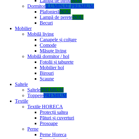
Lampă de birou
NOU
Dormitor
ILUMINAT PREMIUM
Plafonieră
NOU
Lampă de perete
NOU
Becuri
Mobilier
Mobilă living
Canapele și colțare
Comode
Măsuțe living
Mobilă dormitor / hol
Fotolii și taburete
Mobilier hol
Birouri
Scaune
Saltele
Saltele
PREMIUM
Toppere
PREMIUM
Textile
Textile HORECA
Protecții saltea
Pături și cuverturi
Prosoape
Perne
Perne Horeca