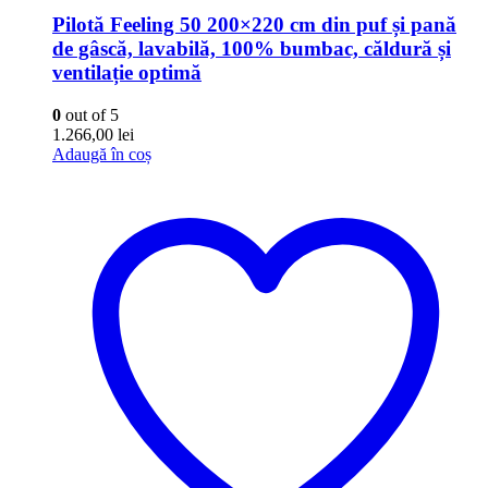
Pilotă Feeling 50 200×220 cm din puf și pană
de gâscă, lavabilă, 100% bumbac, căldură și
ventilație optimă
0
out of 5
1.266,00
lei
Adaugă în coș