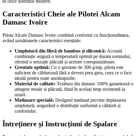
în orice dormitor modern.
Caracteristici Cheie ale Pilotei Alcam
Damasc Ivoire
Pilota Alcam Damasc Ivoire combină confortul cu funcționalitatea,
având următoarele caracteristici esențiale:
Umplutură din fibră de bambus și siliconică:
Această
combinație asigură o temperatură optimă pe durata somnului,
oferind o senzație plăcută și aerisire corespunzătoare.
Greutate optimă:
Cu o greutate de 300 g/mp, pilota este
suficient de călduroasă fără a deveni prea grea, ceea ce o face
ideală pentru toate anotimpurile.
Material de calitate:
Tesătura din damasc 100% garantează o
atingere moale și plăcută, fiind în același timp rezistentă la
uzură.
Matlasare specială:
Designul matlasat previne deplasarea
umpluturii, asigurând o distribuție uniformă a căldurii și
confortului.
Întreținere și Instrucțiuni de Spalare