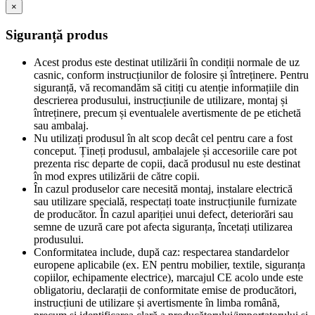
×
Siguranță produs
Acest produs este destinat utilizării în condiții normale de uz
casnic, conform instrucțiunilor de folosire și întreținere. Pentru
siguranță, vă recomandăm să citiți cu atenție informațiile din
descrierea produsului, instrucțiunile de utilizare, montaj și
întreținere, precum și eventualele avertismente de pe etichetă
sau ambalaj.
Nu utilizați produsul în alt scop decât cel pentru care a fost
conceput. Țineți produsul, ambalajele și accesoriile care pot
prezenta risc departe de copii, dacă produsul nu este destinat
în mod expres utilizării de către copii.
În cazul produselor care necesită montaj, instalare electrică
sau utilizare specială, respectați toate instrucțiunile furnizate
de producător. În cazul apariției unui defect, deteriorări sau
semne de uzură care pot afecta siguranța, încetați utilizarea
produsului.
Conformitatea include, după caz: respectarea standardelor
europene aplicabile (ex. EN pentru mobilier, textile, siguranța
copiilor, echipamente electrice), marcajul CE acolo unde este
obligatoriu, declarații de conformitate emise de producători,
instrucțiuni de utilizare și avertismente în limba română,