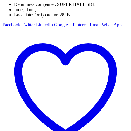
Denumirea companiei: SUPER BALL SRL
Județ: Timiș
Localitate: Orțișoara, nr. 282B
Facebook
Twitter
LinkedIn
Google +
Pinterest
Email
WhatsApp