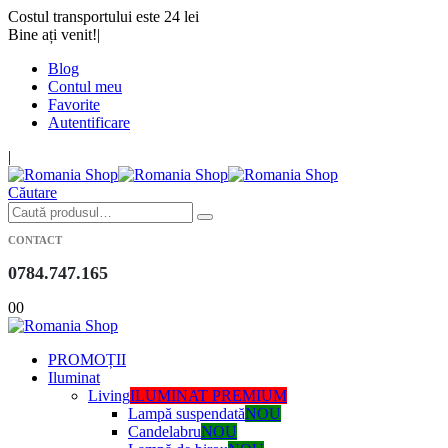
Costul transportului este 24 lei
Bine ați venit!
|
Blog
Contul meu
Favorite
Autentificare
|
Căutare
CONTACT
0784.747.165
0
0
PROMOȚII
Iluminat
Living
ILUMINAT PREMIUM
Lampă suspendată
NOU
Candelabru
NOU