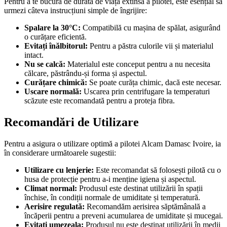
Pentru a te bucura de durata de viață extinsă a pilotei, este esențial să
urmezi câteva instrucțiuni simple de îngrijire:
Spalare la 30°C:
Compatibilă cu mașina de spălat, asigurând
o curățare eficientă.
Evitați înălbitorul:
Pentru a păstra culorile vii și materialul
intact.
Nu se calcă:
Materialul este conceput pentru a nu necesita
călcare, păstrându-și forma și aspectul.
Curățare chimică:
Se poate curăța chimic, dacă este necesar.
Uscare normală:
Uscarea prin centrifugare la temperaturi
scăzute este recomandată pentru a proteja fibra.
Recomandări de Utilizare
Pentru a asigura o utilizare optimă a pilotei Alcam Damasc Ivoire, ia
în considerare următoarele sugestii:
Utilizare cu lenjerie:
Este recomandat să folosești pilotă cu o
husa de protecție pentru a-i menține igiena și aspectul.
Climat normal:
Produsul este destinat utilizării în spații
închise, în condiții normale de umiditate și temperatură.
Aerisire regulată:
Recomandăm aerisirea săptămânală a
încăperii pentru a preveni acumularea de umiditate și mucegai.
Evitați umezeala:
Produsul nu este destinat utilizării în medii