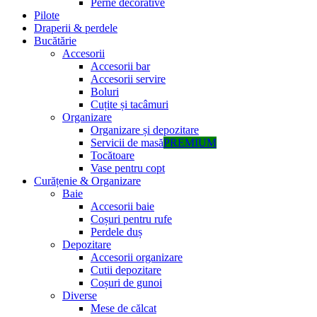
Perne decorative
Pilote
Draperii & perdele
Bucătărie
Accesorii
Accesorii bar
Accesorii servire
Boluri
Cuțite și tacâmuri
Organizare
Organizare și depozitare
Servicii de masă
PREMIUM
Tocătoare
Vase pentru copt
Curățenie & Organizare
Baie
Accesorii baie
Coșuri pentru rufe
Perdele duș
Depozitare
Accesorii organizare
Cutii depozitare
Coșuri de gunoi
Diverse
Mese de călcat