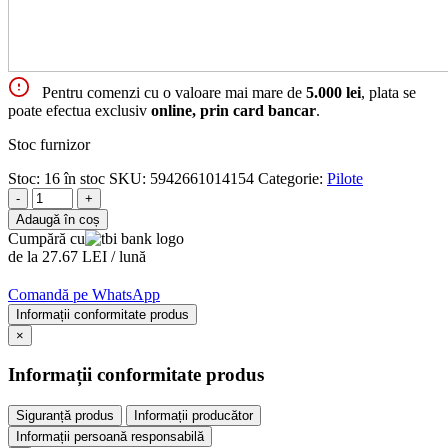
Pentru comenzi cu o valoare mai mare de
5.000 lei
, plata se
poate efectua exclusiv
online, prin card bancar
.
Stoc furnizor
Stoc:
16 în stoc
SKU:
5942661014154
Categorie:
Pilote
-
+
Adaugă în coș
Cumpără cu
de la 27.67 LEI / lună
Comandă pe WhatsApp
Informații conformitate produs
×
Informații conformitate produs
Siguranță produs
Informații producător
Informații persoană responsabilă