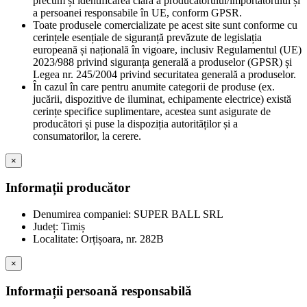
precum și identificarea clară a producătorului/importatorului și
a persoanei responsabile în UE, conform GPSR.
Toate produsele comercializate pe acest site sunt conforme cu
cerințele esențiale de siguranță prevăzute de legislația
europeană și națională în vigoare, inclusiv Regulamentul (UE)
2023/988 privind siguranța generală a produselor (GPSR) și
Legea nr. 245/2004 privind securitatea generală a produselor.
În cazul în care pentru anumite categorii de produse (ex.
jucării, dispozitive de iluminat, echipamente electrice) există
cerințe specifice suplimentare, acestea sunt asigurate de
producători și puse la dispoziția autorităților și a
consumatorilor, la cerere.
×
Informații producător
Denumirea companiei: SUPER BALL SRL
Județ: Timiș
Localitate: Orțișoara, nr. 282B
×
Informații persoană responsabilă