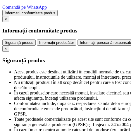
Comandă pe WhatsApp
Informații conformitate produs
×
Informații conformitate produs
Siguranță produs
Informații producător
Informații persoană responsab
×
Siguranță produs
Acest produs este destinat utilizării în condiții normale de uz ca
produsului, instrucțiunile de utilizare, montaj și întreținere, pr
Nu utilizați produsul în alt scop decât cel pentru care a fost con
de către copii.
În cazul produselor care necesită montaj, instalare electrică sau u
afecta siguranța, încetați utilizarea produsului.
Conformitatea include, după caz: respectarea standardelor europe
de conformitate emise de producători, instrucțiuni de utilizare 
GPSR.
Toate produsele comercializate pe acest site sunt conforme cu c
siguranța generală a produselor (GPSR) și Legea nr. 245/2004 pr
În cazul în care pentru anumite categorii de produse (ex. jucării,