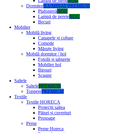
Lampă de birou
NOU
Dormitor
ILUMINAT PREMIUM
Plafonieră
NOU
Lampă de perete
NOU
Becuri
Mobilier
Mobilă living
Canapele și colțare
Comode
Măsuțe living
Mobilă dormitor / hol
Fotolii și taburete
Mobilier hol
Birouri
Scaune
Saltele
Saltele
PREMIUM
Toppere
PREMIUM
Textile
Textile HORECA
Protecții saltea
Pături și cuverturi
Prosoape
Perne
Perne Horeca