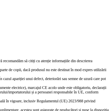
 vă recomandăm să citiți cu atenție informațiile din descrierea
eparte de copii, dacă produsul nu este destinat în mod expres utilizării
 În cazul apariției unui defect, deteriorări sau semne de uzură care pot
amente electrice), marcajul CE acolo unde este obligatoriu, declarații
torului/importatorului și a persoanei responsabile în UE, conform
ională în vigoare, inclusiv Regulamentul (UE) 2023/988 privind
suplimentare, acestea sunt asigurate de producători și puse la dispoziția