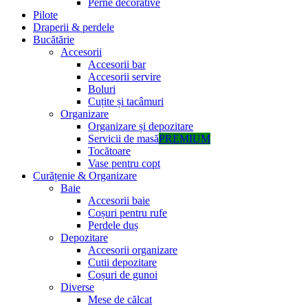
Perne decorative
Pilote
Draperii & perdele
Bucătărie
Accesorii
Accesorii bar
Accesorii servire
Boluri
Cuțite și tacâmuri
Organizare
Organizare și depozitare
Servicii de masă
PREMIUM
Tocătoare
Vase pentru copt
Curățenie & Organizare
Baie
Accesorii baie
Coșuri pentru rufe
Perdele duș
Depozitare
Accesorii organizare
Cutii depozitare
Coșuri de gunoi
Diverse
Mese de călcat