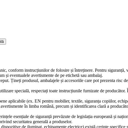
ilă
snic, conform instrucțiunilor de folosire și întreținere. Pentru siguranță,
ecum și eventualele avertismente de pe etichetă sau ambalaj.
ceput. Țineți produsul, ambalajele și accesoriile care pot prezenta risc d
tilizare specială, respectați toate instrucțiunile furnizate de producător.
ne aplicabile (ex. EN pentru mobilier, textile, siguranța copiilor, echip
și avertismente în limba română, precum și identificarea clară a producă
erințele esențiale de siguranță prevăzute de legislația europeană și naț
ivind securitatea generală a produselor.
 dispozitive de iluminat, echipamente electrice) există cerințe specifice 