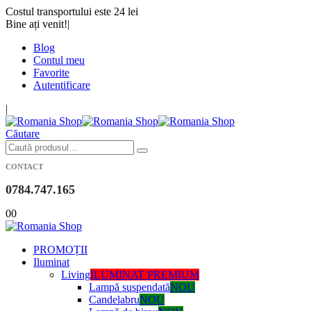
Costul transportului este 24 lei
Bine ați venit!
|
Blog
Contul meu
Favorite
Autentificare
|
Căutare
CONTACT
0784.747.165
0
0
PROMOȚII
Iluminat
Living
ILUMINAT PREMIUM
Lampă suspendată
NOU
Candelabru
NOU