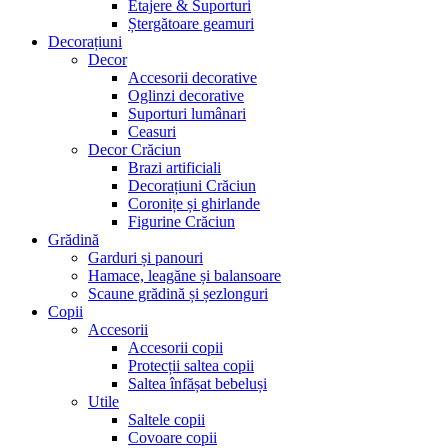
Etajere & Suporturi
Ștergătoare geamuri
Decorațiuni
Decor
Accesorii decorative
Oglinzi decorative
Suporturi lumânari
Ceasuri
Decor Crăciun
Brazi artificiali
Decorațiuni Crăciun
Coronițe și ghirlande
Figurine Crăciun
Grădină
Garduri și panouri
Hamace, leagăne și balansoare
Scaune grădină și șezlonguri
Copii
Accesorii
Accesorii copii
Protecții saltea copii
Saltea înfășat bebeluși
Utile
Saltele copii
Covoare copii