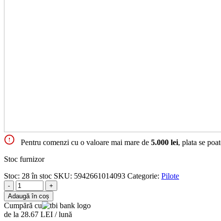
Pentru comenzi cu o valoare mai mare de
5.000 lei
, plata se poa
Stoc furnizor
Stoc:
28 în stoc
SKU:
5942661014093
Categorie:
Pilote
-
+
Adaugă în coș
Cumpără cu
de la 28.67 LEI / lună