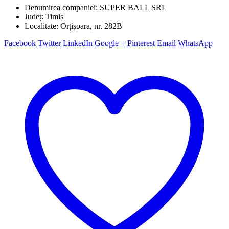
Denumirea companiei: SUPER BALL SRL
Județ: Timiș
Localitate: Orțișoara, nr. 282B
Facebook
Twitter
LinkedIn
Google +
Pinterest
Email
WhatsApp