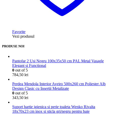
Favorite
Vezi produsul
PRODUSE NOI
Pantofar 2 Usi Negru 100x35x50 cm PAL Metal Vasagle
Elegant si Functional
0
out of 5
784,50
lei
Perdea Mendola Interior Aveiro 500x260 cm Poliester Alb
Design Clasic cu Insertii Metalizate
0
out of 5
343,50
lei
Suport hartie igienica si perie toaleta Wenko Rivalta
18x70x23 cm inox si sticla gri/negru pentru baie