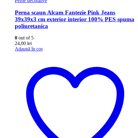
Perne decorative
Perna scaun Alcam Fantezie Pink Jeans
39x39x3 cm exterior interior 100% PES spuma
poliuretanica
0
out of 5
24,00
lei
Adaugă în coș