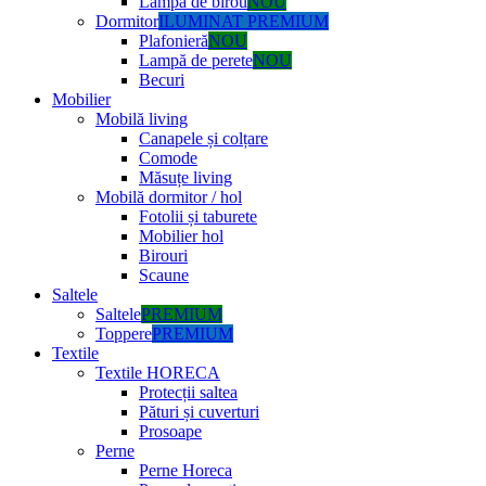
Lampă de birou
NOU
Dormitor
ILUMINAT PREMIUM
Plafonieră
NOU
Lampă de perete
NOU
Becuri
Mobilier
Mobilă living
Canapele și colțare
Comode
Măsuțe living
Mobilă dormitor / hol
Fotolii și taburete
Mobilier hol
Birouri
Scaune
Saltele
Saltele
PREMIUM
Toppere
PREMIUM
Textile
Textile HORECA
Protecții saltea
Pături și cuverturi
Prosoape
Perne
Perne Horeca