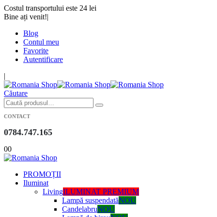
Costul transportului este 24 lei
Bine ați venit!
|
Blog
Contul meu
Favorite
Autentificare
|
Căutare
CONTACT
0784.747.165
0
0
PROMOȚII
Iluminat
Living
ILUMINAT PREMIUM
Lampă suspendată
NOU
Candelabru
NOU