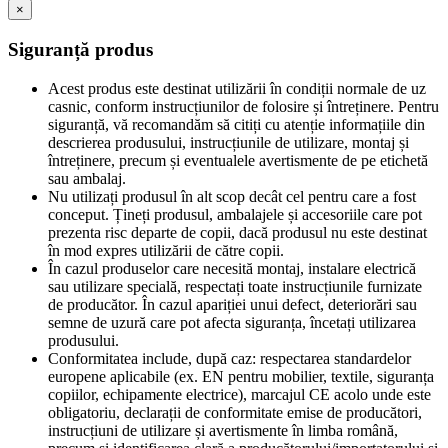
×
Siguranță produs
Acest produs este destinat utilizării în condiții normale de uz
casnic, conform instrucțiunilor de folosire și întreținere. Pentru
siguranță, vă recomandăm să citiți cu atenție informațiile din
descrierea produsului, instrucțiunile de utilizare, montaj și
întreținere, precum și eventualele avertismente de pe etichetă
sau ambalaj.
Nu utilizați produsul în alt scop decât cel pentru care a fost
conceput. Țineți produsul, ambalajele și accesoriile care pot
prezenta risc departe de copii, dacă produsul nu este destinat
în mod expres utilizării de către copii.
În cazul produselor care necesită montaj, instalare electrică
sau utilizare specială, respectați toate instrucțiunile furnizate
de producător. În cazul apariției unui defect, deteriorări sau
semne de uzură care pot afecta siguranța, încetați utilizarea
produsului.
Conformitatea include, după caz: respectarea standardelor
europene aplicabile (ex. EN pentru mobilier, textile, siguranța
copiilor, echipamente electrice), marcajul CE acolo unde este
obligatoriu, declarații de conformitate emise de producători,
instrucțiuni de utilizare și avertismente în limba română,