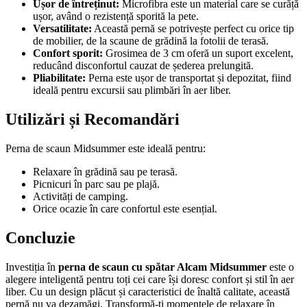
Ușor de întreținut:
Microfibra este un material care se curăță
ușor, având o rezistență sporită la pete.
Versatilitate:
Această pernă se potrivește perfect cu orice tip
de mobilier, de la scaune de grădină la fotolii de terasă.
Confort sporit:
Grosimea de 3 cm oferă un suport excelent,
reducând disconfortul cauzat de șederea prelungită.
Pliabilitate:
Perna este ușor de transportat și depozitat, fiind
ideală pentru excursii sau plimbări în aer liber.
Utilizări și Recomandări
Perna de scaun Midsummer este ideală pentru:
Relaxare în grădină sau pe terasă.
Picnicuri în parc sau pe plajă.
Activități de camping.
Orice ocazie în care confortul este esențial.
Concluzie
Investiția în
perna de scaun cu spătar Alcam Midsummer
este o
alegere inteligentă pentru toți cei care își doresc confort și stil în aer
liber. Cu un design plăcut și caracteristici de înaltă calitate, această
pernă nu va dezamăgi. Transformă-ți momentele de relaxare în