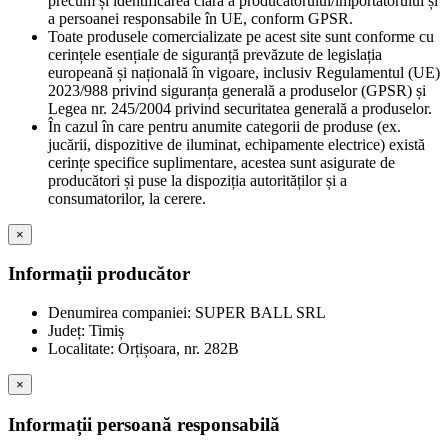
precum și identificarea clară a producătorului/importatorului și
a persoanei responsabile în UE, conform GPSR.
Toate produsele comercializate pe acest site sunt conforme cu
cerințele esențiale de siguranță prevăzute de legislația
europeană și națională în vigoare, inclusiv Regulamentul (UE)
2023/988 privind siguranța generală a produselor (GPSR) și
Legea nr. 245/2004 privind securitatea generală a produselor.
În cazul în care pentru anumite categorii de produse (ex.
jucării, dispozitive de iluminat, echipamente electrice) există
cerințe specifice suplimentare, acestea sunt asigurate de
producători și puse la dispoziția autorităților și a
consumatorilor, la cerere.
×
Informații producător
Denumirea companiei: SUPER BALL SRL
Județ: Timiș
Localitate: Orțișoara, nr. 282B
×
Informații persoană responsabilă