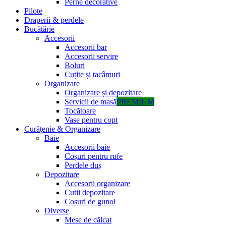
Perne decorative
Pilote
Draperii & perdele
Bucătărie
Accesorii
Accesorii bar
Accesorii servire
Boluri
Cuțite și tacâmuri
Organizare
Organizare și depozitare
Servicii de masă
PREMIUM
Tocătoare
Vase pentru copt
Curățenie & Organizare
Baie
Accesorii baie
Coșuri pentru rufe
Perdele duș
Depozitare
Accesorii organizare
Cutii depozitare
Coșuri de gunoi
Diverse
Mese de călcat