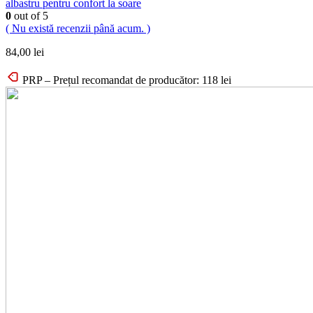
albastru pentru confort la soare
0
out of 5
( Nu există recenzii până acum. )
84,00
lei
PRP – Prețul recomandat de producător:
118
lei