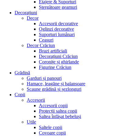
Etajere & Suporturi
Ștergătoare geamuri
Decorațiuni
Decor
Accesorii decorative
Oglinzi decorative
Suporturi lumânari
Ceasuri
Decor Crăciun
Brazi artificiali
Decorațiuni Crăciun
Coronițe și ghirlande
Figurine Crăciun
Grădină
Garduri și panouri
Hamace, leagăne și balansoare
Scaune grădină și șezlonguri
Copii
Accesorii
Accesorii copii
Protecții saltea copii
Saltea înfășat bebeluși
Utile
Saltele copii
Covoare copii