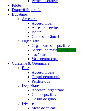
Perne decorative
Pilote
Draperii & perdele
Bucătărie
Accesorii
Accesorii bar
Accesorii servire
Boluri
Cuțite și tacâmuri
Organizare
Organizare și depozitare
Servicii de masă
PREMIUM
Tocătoare
Vase pentru copt
Curățenie & Organizare
Baie
Accesorii baie
Coșuri pentru rufe
Perdele duș
Depozitare
Accesorii organizare
Cutii depozitare
Coșuri de gunoi
Diverse
Mese de călcat