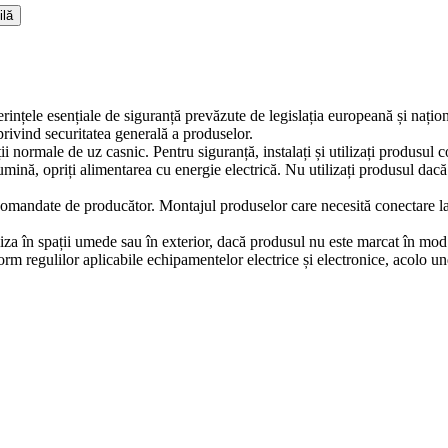
ilă
erințele esențiale de siguranță prevăzute de legislația europeană și naț
ivind securitatea generală a produselor.
iții normale de uz casnic. Pentru siguranță, instalați și utilizați produsul
lumină, opriți alimentarea cu energie electrică. Nu utilizați produsul dac
comandate de producător. Montajul produselor care necesită conectare la in
iza în spații umede sau în exterior, dacă produsul nu este marcat în mod e
m regulilor aplicabile echipamentelor electrice și electronice, acolo un