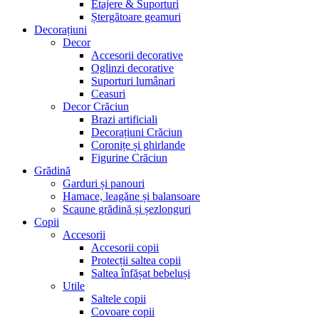
Etajere & Suporturi
Ștergătoare geamuri
Decorațiuni
Decor
Accesorii decorative
Oglinzi decorative
Suporturi lumânari
Ceasuri
Decor Crăciun
Brazi artificiali
Decorațiuni Crăciun
Coronițe și ghirlande
Figurine Crăciun
Grădină
Garduri și panouri
Hamace, leagăne și balansoare
Scaune grădină și șezlonguri
Copii
Accesorii
Accesorii copii
Protecții saltea copii
Saltea înfășat bebeluși
Utile
Saltele copii
Covoare copii