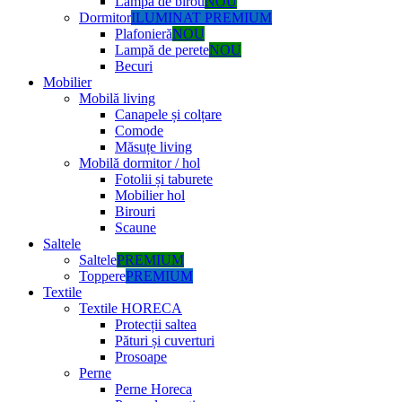
Lampă de birou
NOU
Dormitor
ILUMINAT PREMIUM
Plafonieră
NOU
Lampă de perete
NOU
Becuri
Mobilier
Mobilă living
Canapele și colțare
Comode
Măsuțe living
Mobilă dormitor / hol
Fotolii și taburete
Mobilier hol
Birouri
Scaune
Saltele
Saltele
PREMIUM
Toppere
PREMIUM
Textile
Textile HORECA
Protecții saltea
Pături și cuverturi
Prosoape
Perne
Perne Horeca