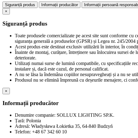
Siguranță produs
Informații producător
Informații persoană responsab
×
Siguranță produs
Toate produsele comercializate pe acest site sunt conforme cu c
siguranța generală a produselor (GPSR) și Legea nr. 245/2004 pr
Acest produs este destinat exclusiv utilizării în interior, în cond
Înainte de montaj, curățare, întreținere sau înlocuirea sursei de 
deteriorate.
Utilizați numai surse de lumină compatibile, cu specificațiile re
instalare și, dacă este cazul, de personal calificat.
A nu se lăsa la îndemâna copiilor nesupravegheați și a nu se util
Produsul nu se elimină împreună cu deșeurile menajere, ci confor
×
Informații producător
Denumire companie: SOLLUX LIGHTING SP.K.
Țară: Polonia
Adresă: Władysława Łokietka 35, 64-840 Budzyń
Telefon: +48 67 342 60 10