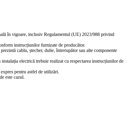
ională în vigoare, inclusiv Regulamentul (UE) 2023/988 privind
 conform instrucțiunilor furnizate de producător.
ă prezintă cablu, ștecher, dulie, întrerupător sau alte componente
stalația electrică trebuie realizat cu respectarea instrucțiunilor de
xpres pentru astfel de utilizări.
de este cazul.