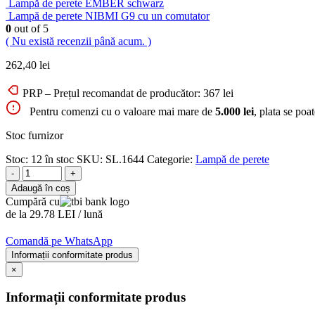
Lampă de perete EMBER schwarz
Lampă de perete NIBMI G9 cu un comutator
0
out of 5
( Nu există recenzii până acum. )
262,40
lei
PRP – Prețul recomandat de producător:
367
lei
Pentru comenzi cu o valoare mai mare de
5.000 lei
, plata se poa
Stoc furnizor
Stoc:
12 în stoc
SKU:
SL.1644
Categorie:
Lampă de perete
-
+
Adaugă în coș
Cumpără cu
de la 29.78 LEI / lună
Comandă pe WhatsApp
Informații conformitate produs
×
Informații conformitate produs