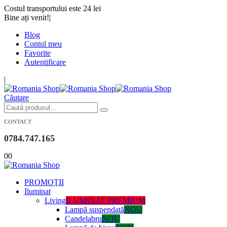
Costul transportului este 24 lei
Bine ați venit!
|
Blog
Contul meu
Favorite
Autentificare
|
Căutare
CONTACT
0784.747.165
0
0
PROMOȚII
Iluminat
Living
ILUMINAT PREMIUM
Lampă suspendată
NOU
Candelabru
NOU