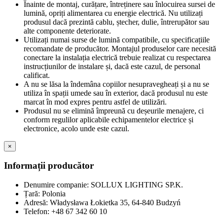
Înainte de montaj, curățare, întreținere sau înlocuirea sursei de
lumină, opriți alimentarea cu energie electrică. Nu utilizați
produsul dacă prezintă cablu, ștecher, dulie, întrerupător sau
alte componente deteriorate.
Utilizați numai surse de lumină compatibile, cu specificațiile
recomandate de producător. Montajul produselor care necesită
conectare la instalația electrică trebuie realizat cu respectarea
instrucțiunilor de instalare și, dacă este cazul, de personal
calificat.
A nu se lăsa la îndemâna copiilor nesupravegheați și a nu se
utiliza în spații umede sau în exterior, dacă produsul nu este
marcat în mod expres pentru astfel de utilizări.
Produsul nu se elimină împreună cu deșeurile menajere, ci
conform regulilor aplicabile echipamentelor electrice și
electronice, acolo unde este cazul.
×
Informații producător
Denumire companie: SOLLUX LIGHTING SP.K.
Țară: Polonia
Adresă: Władysława Łokietka 35, 64-840 Budzyń
Telefon: +48 67 342 60 10