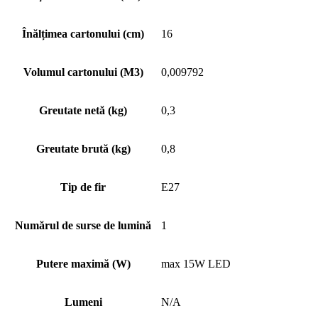
Înălțimea cartonului (cm)
16
Volumul cartonului (M3)
0,009792
Greutate netă (kg)
0,3
Greutate brută (kg)
0,8
Tip de fir
E27
Numărul de surse de lumină
1
Putere maximă (W)
max 15W LED
Lumeni
N/A