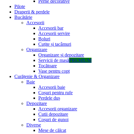
Perne decorative
Pilote
Draperii & perdele
Bucătărie
Accesorii
Accesorii bar
Accesorii servire
Boluri
Cuțite și tacâmuri
Organizare
Organizare și depozitare
Servicii de masă
PREMIUM
Tocătoare
Vase pentru copt
Curățenie & Organizare
Baie
Accesorii baie
Coșuri pentru rufe
Perdele duș
Depozitare
Accesorii organizare
Cutii depozitare
Coșuri de gunoi
Diverse
Mese de călcat