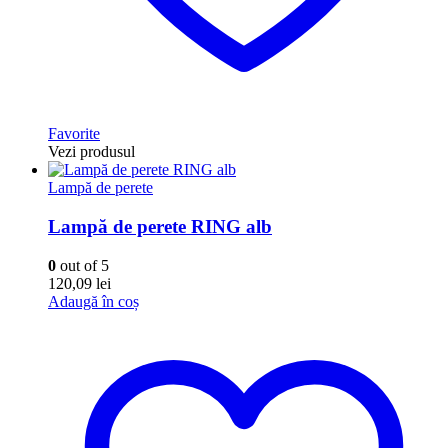
Favorite
Vezi produsul
Lampă de perete
Lampă de perete RING alb
0
out of 5
120,09
lei
Adaugă în coș