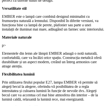
perfect cu diferite stiluri de design.
Versatilitate stil
EMBER este o lampă care combină designul minimalist cu
frumusețea naturală a lemnului. Disponibil în diferite versiuni, va
funcționa bine ca lampă de perete, plafonier sau parte a unei
instalații de iluminat mai mare, adăugând un farmec unic interiorului.
Materiale naturale
p>
Elementele din lemn ale lămpii EMBER adaugă o notă naturală,
confortabilă, care va încălzi orice spațiu. Construcția metalică oferă
durabilitate și un aspect modern, creând un întreg armonios care
atrage atenția.
Flexibilitatea luminii
Prin utilizarea firului popular E27, lampa EMBER vă permite să
alegeți becul la alegere, oferindu-vă posibilitatea de a regla
intensitatea și culoarea luminii în funcție de nevoile dvs. Alegeți
becul care va accentua cel mai bine atmosfera din interior – de la
lumină caldă, relaxantă la lumină rece, mai energizantă.