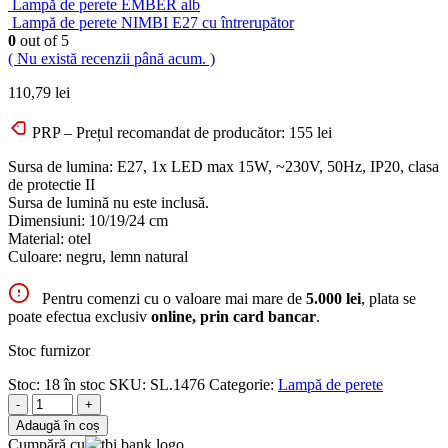
Lampă de perete EMBER alb
Lampă de perete NIMBI E27 cu întrerupător
0
out of 5
( Nu există recenzii până acum. )
110,79
lei
PRP – Prețul recomandat de producător:
155
lei
Sursa de lumina: E27, 1x LED max 15W, ~230V, 50Hz, IP20, clasa
de protectie II
Sursa de lumină nu este inclusă.
Dimensiuni: 10/19/24 cm
Material: otel
Culoare: negru, lemn natural
Pentru comenzi cu o valoare mai mare de
5.000 lei
, plata se
poate efectua exclusiv
online, prin card bancar
.
Stoc furnizor
Stoc:
18 în stoc
SKU:
SL.1476
Categorie:
Lampă de perete
-
+
Adaugă în coș
Cumpără cu