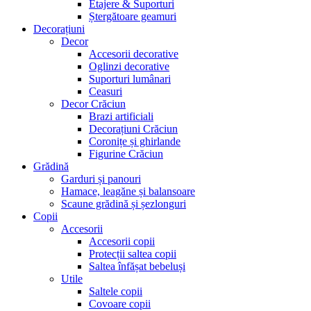
Etajere & Suporturi
Ștergătoare geamuri
Decorațiuni
Decor
Accesorii decorative
Oglinzi decorative
Suporturi lumânari
Ceasuri
Decor Crăciun
Brazi artificiali
Decorațiuni Crăciun
Coronițe și ghirlande
Figurine Crăciun
Grădină
Garduri și panouri
Hamace, leagăne și balansoare
Scaune grădină și șezlonguri
Copii
Accesorii
Accesorii copii
Protecții saltea copii
Saltea înfășat bebeluși
Utile
Saltele copii
Covoare copii