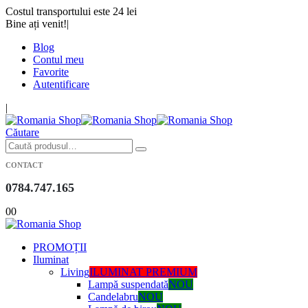
Costul transportului este 24 lei
Bine ați venit!
|
Blog
Contul meu
Favorite
Autentificare
|
Căutare
CONTACT
0784.747.165
0
0
PROMOȚII
Iluminat
Living
ILUMINAT PREMIUM
Lampă suspendată
NOU
Candelabru
NOU