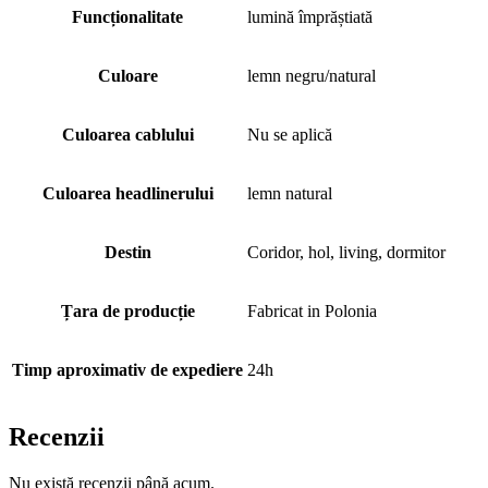
Funcționalitate
lumină împrăștiată
Culoare
lemn negru/natural
Culoarea cablului
Nu se aplică
Culoarea headlinerului
lemn natural
Destin
Coridor, hol, living, dormitor
Țara de producție
Fabricat in Polonia
Timp aproximativ de expediere
24h
Recenzii
Nu există recenzii până acum.