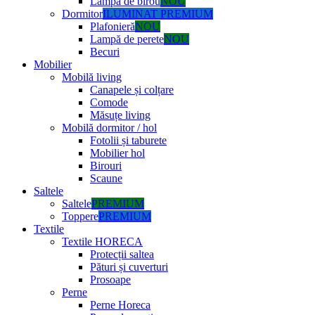
Lampă de birou
NOU
Dormitor
ILUMINAT PREMIUM
Plafonieră
NOU
Lampă de perete
NOU
Becuri
Mobilier
Mobilă living
Canapele și colțare
Comode
Măsuțe living
Mobilă dormitor / hol
Fotolii și taburete
Mobilier hol
Birouri
Scaune
Saltele
Saltele
PREMIUM
Toppere
PREMIUM
Textile
Textile HORECA
Protecții saltea
Pături și cuverturi
Prosoape
Perne
Perne Horeca