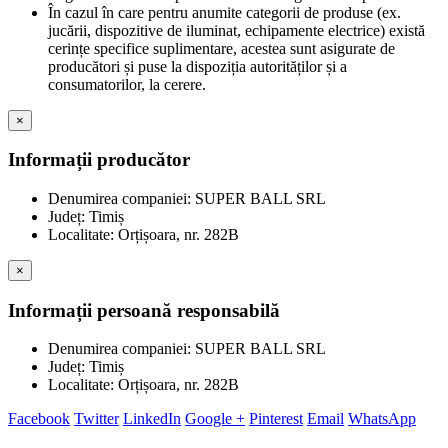
În cazul în care pentru anumite categorii de produse (ex.
jucării, dispozitive de iluminat, echipamente electrice) există
cerințe specifice suplimentare, acestea sunt asigurate de
producători și puse la dispoziția autorităților și a
consumatorilor, la cerere.
×
Informații producător
Denumirea companiei: SUPER BALL SRL
Județ: Timiș
Localitate: Orțișoara, nr. 282B
×
Informații persoană responsabilă
Denumirea companiei: SUPER BALL SRL
Județ: Timiș
Localitate: Orțișoara, nr. 282B
Facebook
Twitter
LinkedIn
Google +
Pinterest
Email
WhatsApp