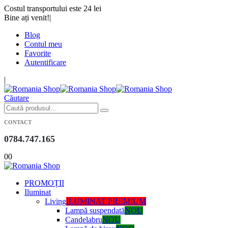
Costul transportului este 24 lei
Bine ați venit!
|
Blog
Contul meu
Favorite
Autentificare
|
Căutare
CONTACT
0784.747.165
0
0
PROMOȚII
Iluminat
Living
ILUMINAT PREMIUM
Lampă suspendată
NOU
Candelabru
NOU