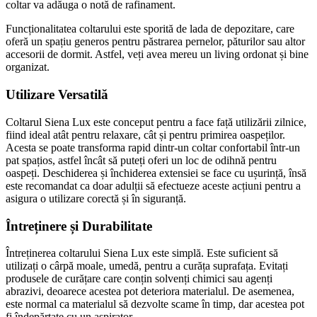
coltar va adăuga o notă de rafinament.
Funcționalitatea coltarului este sporită de lada de depozitare, care
oferă un spațiu generos pentru păstrarea pernelor, păturilor sau altor
accesorii de dormit. Astfel, veți avea mereu un living ordonat și bine
organizat.
Utilizare Versatilă
Coltarul Siena Lux este conceput pentru a face față utilizării zilnice,
fiind ideal atât pentru relaxare, cât și pentru primirea oaspeților.
Acesta se poate transforma rapid dintr-un coltar confortabil într-un
pat spațios, astfel încât să puteți oferi un loc de odihnă pentru
oaspeți. Deschiderea și închiderea extensiei se face cu ușurință, însă
este recomandat ca doar adulții să efectueze aceste acțiuni pentru a
asigura o utilizare corectă și în siguranță.
Întreținere și Durabilitate
Întreținerea coltarului Siena Lux este simplă. Este suficient să
utilizați o cârpă moale, umedă, pentru a curăța suprafața. Evitați
produsele de curățare care conțin solvenți chimici sau agenți
abrazivi, deoarece acestea pot deteriora materialul. De asemenea,
este normal ca materialul să dezvolte scame în timp, dar acestea pot
fi îndepărtate cu un aspirator.