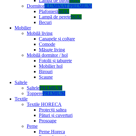
Lampă de birou
NOU
Dormitor
ILUMINAT PREMIUM
Plafonieră
NOU
Lampă de perete
NOU
Becuri
Mobilier
Mobilă living
Canapele și colțare
Comode
Măsuțe living
Mobilă dormitor / hol
Fotolii și taburete
Mobilier hol
Birouri
Scaune
Saltele
Saltele
PREMIUM
Toppere
PREMIUM
Textile
Textile HORECA
Protecții saltea
Pături și cuverturi
Prosoape
Perne
Perne Horeca