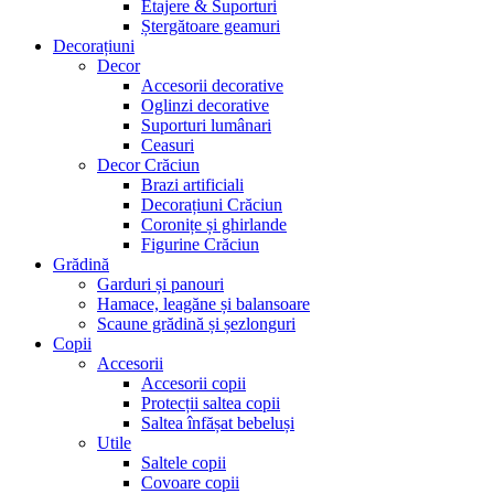
Etajere & Suporturi
Ștergătoare geamuri
Decorațiuni
Decor
Accesorii decorative
Oglinzi decorative
Suporturi lumânari
Ceasuri
Decor Crăciun
Brazi artificiali
Decorațiuni Crăciun
Coronițe și ghirlande
Figurine Crăciun
Grădină
Garduri și panouri
Hamace, leagăne și balansoare
Scaune grădină și șezlonguri
Copii
Accesorii
Accesorii copii
Protecții saltea copii
Saltea înfășat bebeluși
Utile
Saltele copii
Covoare copii