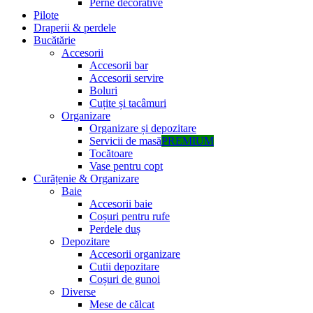
Perne decorative
Pilote
Draperii & perdele
Bucătărie
Accesorii
Accesorii bar
Accesorii servire
Boluri
Cuțite și tacâmuri
Organizare
Organizare și depozitare
Servicii de masă
PREMIUM
Tocătoare
Vase pentru copt
Curățenie & Organizare
Baie
Accesorii baie
Coșuri pentru rufe
Perdele duș
Depozitare
Accesorii organizare
Cutii depozitare
Coșuri de gunoi
Diverse
Mese de călcat