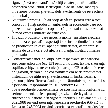
siguranță, vă recomandăm să citiți cu atenție informațiile din
descrierea produsului, instrucțiunile de utilizare, montaj și
întreținere, precum și eventualele avertismente de pe etichetă
sau ambalaj.
Nu utilizați produsul în alt scop decât cel pentru care a fost
conceput. Țineți produsul, ambalajele și accesoriile care pot
prezenta risc departe de copii, dacă produsul nu este destinat
în mod expres utilizării de către copii.
În cazul produselor care necesită montaj, instalare electrică
sau utilizare specială, respectați toate instrucțiunile furnizate
de producător. În cazul apariției unui defect, deteriorări sau
semne de uzură care pot afecta siguranța, încetați utilizarea
produsului.
Conformitatea include, după caz: respectarea standardelor
europene aplicabile (ex. EN pentru mobilier, textile, siguranța
copiilor, echipamente electrice), marcajul CE acolo unde este
obligatoriu, declarații de conformitate emise de producători,
instrucțiuni de utilizare și avertismente în limba română,
precum și identificarea clară a producătorului/importatorului și
a persoanei responsabile în UE, conform GPSR.
Toate produsele comercializate pe acest site sunt conforme cu
cerințele esențiale de siguranță prevăzute de legislația
europeană și națională în vigoare, inclusiv Regulamentul (UE)
2023/988 privind siguranța generală a produselor (GPSR) și
Legea nr. 245/2004 privind securitatea generală a produselor.