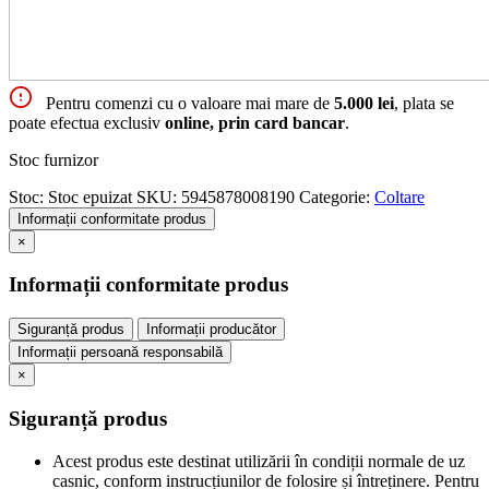
Pentru comenzi cu o valoare mai mare de
5.000 lei
, plata se
poate efectua exclusiv
online, prin card bancar
.
Stoc furnizor
Stoc:
Stoc epuizat
SKU:
5945878008190
Categorie:
Coltare
Informații conformitate produs
×
Informații conformitate produs
Siguranță produs
Informații producător
Informații persoană responsabilă
×
Siguranță produs
Acest produs este destinat utilizării în condiții normale de uz
casnic, conform instrucțiunilor de folosire și întreținere. Pentru