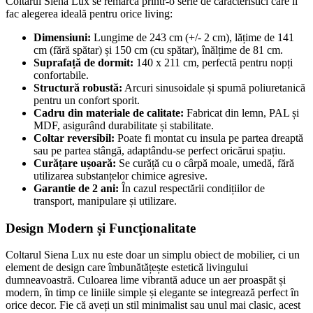
Coltarul Siena Lux se remarcă printr-o serie de caracteristici care îl
fac alegerea ideală pentru orice living:
Dimensiuni:
Lungime de 243 cm (+/- 2 cm), lățime de 141
cm (fără spătar) și 150 cm (cu spătar), înălțime de 81 cm.
Suprafață de dormit:
140 x 211 cm, perfectă pentru nopți
confortabile.
Structură robustă:
Arcuri sinusoidale și spumă poliuretanică
pentru un confort sporit.
Cadru din materiale de calitate:
Fabricat din lemn, PAL și
MDF, asigurând durabilitate și stabilitate.
Coltar reversibil:
Poate fi montat cu insula pe partea dreaptă
sau pe partea stângă, adaptându-se perfect oricărui spațiu.
Curățare ușoară:
Se curăță cu o cârpă moale, umedă, fără
utilizarea substanțelor chimice agresive.
Garantie de 2 ani:
În cazul respectării condițiilor de
transport, manipulare și utilizare.
Design Modern și Funcționalitate
Coltarul Siena Lux nu este doar un simplu obiect de mobilier, ci un
element de design care îmbunătățește estetică livingului
dumneavoastră. Culoarea lime vibrantă aduce un aer proaspăt și
modern, în timp ce liniile simple și elegante se integrează perfect în
orice decor. Fie că aveți un stil minimalist sau unul mai clasic, acest