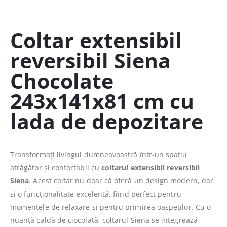
Coltar extensibil
reversibil Siena
Chocolate
243x141x81 cm cu
lada de depozitare
Transformați livingul dumneavoastră într-un spațiu
atrăgător și confortabil cu
coltarul extensibil reversibil
Siena
. Acest coltar nu doar că oferă un design modern, dar
și o funcționalitate excelentă, fiind perfect pentru
momentele de relaxare și pentru primirea oaspeților. Cu o
nuanță caldă de ciocolată, coltarul Siena se integrează