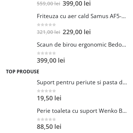
399,00
lei
0
out of 5
559,00
lei
Friteuza cu aer cald Samus AF5-S1400DW
229,00
lei
0
out of 5
321,00
lei
Scaun de birou ergonomic Bedora Lotte, Mesh, Negru/Rosu
399,00
lei
0
out of 5
TOP PRODUSE
Suport pentru periute si pasta de dinti Wenko Brasil Petrol 7.3 x 10.3 cm plastic verde inchis
19,50
lei
0
out of 5
Perie toaleta cu suport Wenko Brasil Petrol 10x37 cm plastic verde inchis
88,50
lei
0
out of 5