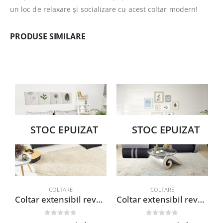
un loc de relaxare și socializare cu acest coltar modern!
PRODUSE SIMILARE
STOC EPUIZAT
STOC EPUIZAT
COLTARE
COLTARE
Coltar extensibil reversibil Modena Grey Daisies Flower 206x145x80 cm cu lada de depozitare, confortabil si elegant pentru orice spatiu
Coltar extensibil reversibil Siena Duo Antracit/Gri 243×141 cm cu lada de depozitare pentru living modern si confortabil
0
out of 5
0
out of 5