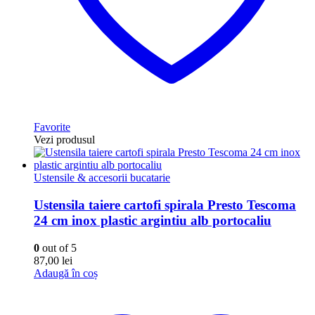
Favorite
Vezi produsul
Ustensile & accesorii bucatarie
Ustensila taiere cartofi spirala Presto Tescoma
24 cm inox plastic argintiu alb portocaliu
0
out of 5
87,00
lei
Adaugă în coș