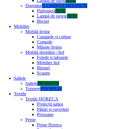
Lampă de birou
NOU
Dormitor
ILUMINAT PREMIUM
Plafonieră
NOU
Lampă de perete
NOU
Becuri
Mobilier
Mobilă living
Canapele și colțare
Comode
Măsuțe living
Mobilă dormitor / hol
Fotolii și taburete
Mobilier hol
Birouri
Scaune
Saltele
Saltele
PREMIUM
Toppere
PREMIUM
Textile
Textile HORECA
Protecții saltea
Pături și cuverturi
Prosoape
Perne
Perne Horeca