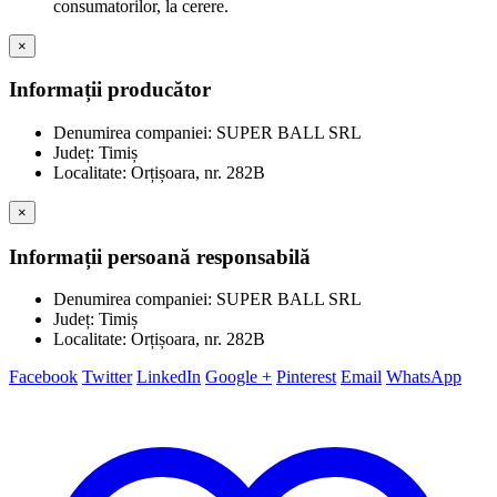
consumatorilor, la cerere.
×
Informații producător
Denumirea companiei: SUPER BALL SRL
Județ: Timiș
Localitate: Orțișoara, nr. 282B
×
Informații persoană responsabilă
Denumirea companiei: SUPER BALL SRL
Județ: Timiș
Localitate: Orțișoara, nr. 282B
Facebook
Twitter
LinkedIn
Google +
Pinterest
Email
WhatsApp