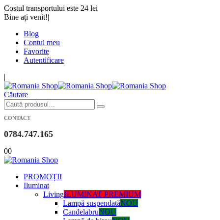
Costul transportului este 24 lei
Bine ați venit!
|
Blog
Contul meu
Favorite
Autentificare
|
Căutare
CONTACT
0784.747.165
0
0
PROMOȚII
Iluminat
Living
ILUMINAT PREMIUM
Lampă suspendată
NOU
Candelabru
NOU