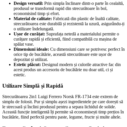
Design versatil:
Prin simpla înclinare dintr-o parte în cealaltă,
produsul se transformă rapid din strecurătoare în bol,
economisind timp și efort.
Material de calitate:
Fabricată din plastic de înaltă calitate,
strecurătoarea este durabilă și rezistentă la uzură, asigurându-ți
o utilizare îndelungată.
Ușor de curățat:
Suprafața netedă a materialului permite o
curățare rapidă și eficientă, fiind compatibilă cu mașina de
spălat vase.
Dimensiuni ideale:
Cu dimensiuni care se potrivesc perfect în
orice tip de bucătărie, această strecurătoare este ușor de
depozitat și utilizat.
Estetic plăcut:
Designul modern și culorile atractive fac din
acest produs un accesoriu de bucătărie nu doar util, ci și
estetic.
Utilizare Simplă și Rapidă
Strecurătoarea 2in1 Luigi Ferrero Norsk FR-1734 este extrem de
simplu de folosit. Pur și simplu așezi ingredientele pe care dorești să
le strecoară și înclini produsul pentru a separa lichidul de solide.
Această funcție inteligentă îți permite să economisești timp prețios în
bucătărie, fiind perfectă pentru paste, legume, fructe și multe altele.