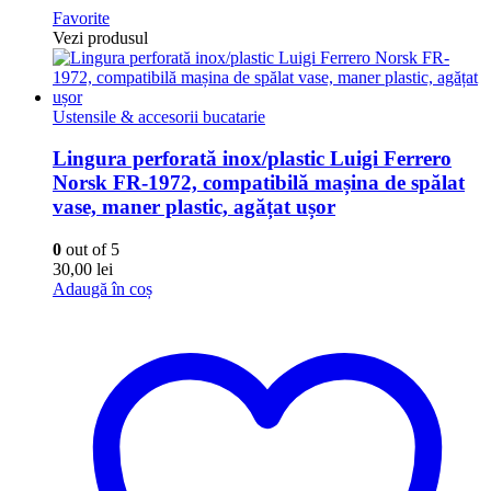
Favorite
Vezi produsul
Ustensile & accesorii bucatarie
Lingura perforată inox/plastic Luigi Ferrero
Norsk FR-1972, compatibilă mașina de spălat
vase, maner plastic, agățat ușor
0
out of 5
30,00
lei
Adaugă în coș