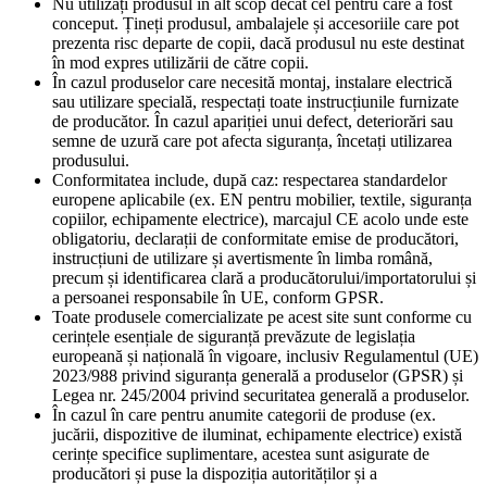
Nu utilizați produsul în alt scop decât cel pentru care a fost
conceput. Țineți produsul, ambalajele și accesoriile care pot
prezenta risc departe de copii, dacă produsul nu este destinat
în mod expres utilizării de către copii.
În cazul produselor care necesită montaj, instalare electrică
sau utilizare specială, respectați toate instrucțiunile furnizate
de producător. În cazul apariției unui defect, deteriorări sau
semne de uzură care pot afecta siguranța, încetați utilizarea
produsului.
Conformitatea include, după caz: respectarea standardelor
europene aplicabile (ex. EN pentru mobilier, textile, siguranța
copiilor, echipamente electrice), marcajul CE acolo unde este
obligatoriu, declarații de conformitate emise de producători,
instrucțiuni de utilizare și avertismente în limba română,
precum și identificarea clară a producătorului/importatorului și
a persoanei responsabile în UE, conform GPSR.
Toate produsele comercializate pe acest site sunt conforme cu
cerințele esențiale de siguranță prevăzute de legislația
europeană și națională în vigoare, inclusiv Regulamentul (UE)
2023/988 privind siguranța generală a produselor (GPSR) și
Legea nr. 245/2004 privind securitatea generală a produselor.
În cazul în care pentru anumite categorii de produse (ex.
jucării, dispozitive de iluminat, echipamente electrice) există
cerințe specifice suplimentare, acestea sunt asigurate de
producători și puse la dispoziția autorităților și a