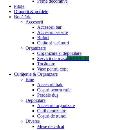
Perne decorative
Pilote
Draperii & perdele
Bucătărie
Accesorii
Accesorii bar
Accesorii servire
Boluri
Cuțite și tacâmuri
Organizare
Organizare și depozitare
Servicii de masă
PREMIUM
Tocătoare
Vase pentru copt
Curățenie & Organizare
Baie
Accesorii baie
Coșuri pentru rufe
Perdele duș
Depozitare
Accesorii organizare
Cutii depozitare
Coșuri de gunoi
Diverse
Mese de călcat