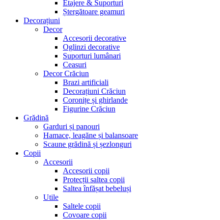
Etajere & Suporturi
Ștergătoare geamuri
Decorațiuni
Decor
Accesorii decorative
Oglinzi decorative
Suporturi lumânari
Ceasuri
Decor Crăciun
Brazi artificiali
Decorațiuni Crăciun
Coronițe și ghirlande
Figurine Crăciun
Grădină
Garduri și panouri
Hamace, leagăne și balansoare
Scaune grădină și șezlonguri
Copii
Accesorii
Accesorii copii
Protecții saltea copii
Saltea înfășat bebeluși
Utile
Saltele copii
Covoare copii