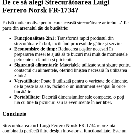
De ce să alegi Strecurătoarea Luigi
Ferrero Norsk FR-1734?
Există multe motive pentru care această strecurătoare ar trebui să fie
parte din arsenalul tău de bucătărie:
Funcționalitate 2in1:
Transformă rapid produsul din
strecurătoare în bol, facilitând procesul de gătire și servire.
Economisire de timp:
Reducerea pașilor necesari în
prepararea mesei te ajută să te bucuri mai mult de momentele
petrecute cu familia și prietenii.
Siguranță alimentară:
Materialele utilizate sunt sigure pentru
contactul cu alimentele, oferind liniștea necesară în utilizarea
zilnică.
Versatilitate:
Poate fi utilizată pentru o varietate de alimente,
de la paste la salate, făcând-o un instrument esențial în orice
bucătărie.
Portabilitate:
Datorită dimensiunilor sale compacte, o poți
lua cu tine la picnicuri sau la evenimente în aer liber.
Concluzie
Strecurătoarea 2in1 Luigi Ferrero Norsk FR-1734 reprezintă
combinația perfectă între design inovator și funcționalitate. Este un