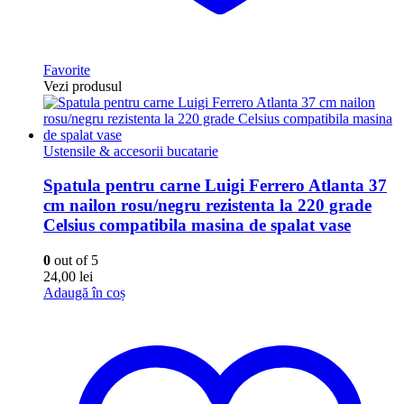
Favorite
Vezi produsul
Ustensile & accesorii bucatarie
Spatula pentru carne Luigi Ferrero Atlanta 37
cm nailon rosu/negru rezistenta la 220 grade
Celsius compatibila masina de spalat vase
0
out of 5
24,00
lei
Adaugă în coș