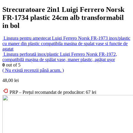
Strecuratoare 2in1 Luigi Ferrero Norsk
FR-1734 plastic 24cm alb transformabil
in bol
Lingura pentru amestecat Luigi Ferrero Norsk FR-1973 inox/plastic
cu maner din plastic compatibila masina de spalat vase si functie de
agatat
Lingura perforată inox/plastic Luigi Ferrero Norsk FR-1972,
compatibilă mașina de spălat vase, maner plastic, agățat ușor
0
out of 5
( Nu există recenzii până acum. )
48,00
lei
PRP – Prețul recomandat de producător:
67
lei