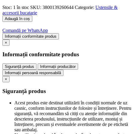
Stoc:
1 în stoc
SKU:
3800139260644
Categorie:
Ustensile &
accesorii bucatarie
Adaugă în coș
Comandă pe WhatsApp
Informații conformitate produs
×
Informații conformitate produs
Siguranță produs
Informații producător
Informații persoană responsabilă
×
Siguranță produs
Acest produs este destinat utilizării în condiții normale de uz
casnic, conform instrucțiunilor de folosire și întreținere. Pentru
siguranță, vă recomandăm să citiți cu atenție informațiile din
descrierea produsului, instrucțiunile de utilizare, montaj și
întreținere, precum și eventualele avertismente de pe etichetă
sau ambalaj.