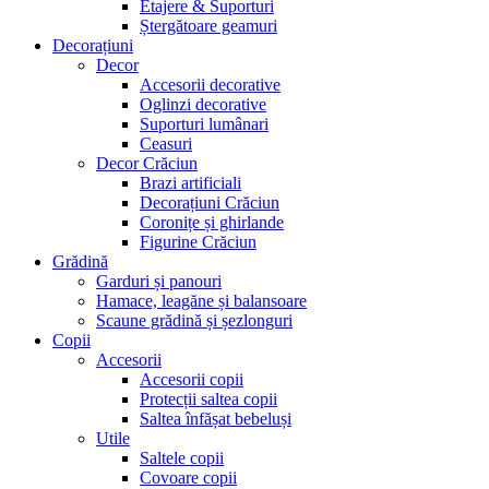
Etajere & Suporturi
Ștergătoare geamuri
Decorațiuni
Decor
Accesorii decorative
Oglinzi decorative
Suporturi lumânari
Ceasuri
Decor Crăciun
Brazi artificiali
Decorațiuni Crăciun
Coronițe și ghirlande
Figurine Crăciun
Grădină
Garduri și panouri
Hamace, leagăne și balansoare
Scaune grădină și șezlonguri
Copii
Accesorii
Accesorii copii
Protecții saltea copii
Saltea înfășat bebeluși
Utile
Saltele copii
Covoare copii