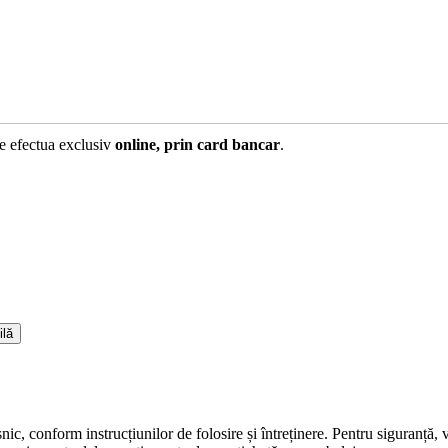
te efectua exclusiv
online, prin card bancar
.
ilă
snic, conform instrucțiunilor de folosire și întreținere. Pentru siguranță,