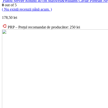
Platou Servire Rotund 40 cm Maxwell&Williams Caviar Portelan Ne
0
out of 5
( Nu există recenzii până acum. )
178,50
lei
PRP – Prețul recomandat de producător:
250
lei