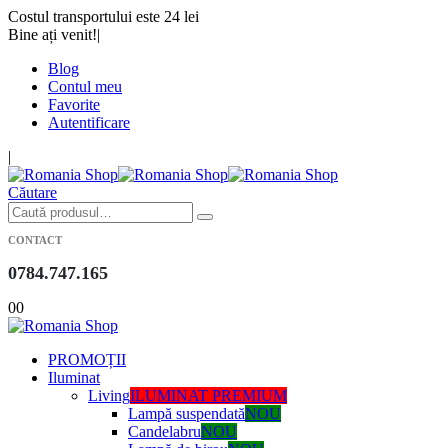
Costul transportului este 24 lei
Bine ați venit!
|
Blog
Contul meu
Favorite
Autentificare
|
Căutare
CONTACT
0784.747.165
0
0
PROMOȚII
Iluminat
Living
ILUMINAT PREMIUM
Lampă suspendată
NOU
Candelabru
NOU