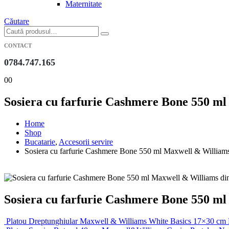
Maternitate
Căutare
CONTACT
0784.747.165
0
0
Sosiera cu farfurie Cashmere Bone 550 ml
Home
Shop
Bucatarie
,
Accesorii servire
Sosiera cu farfurie Cashmere Bone 550 ml Maxwell & Williams d
Sosiera cu farfurie Cashmere Bone 550 ml
Platou Dreptunghiular Maxwell & Williams White Basics 17×30 cm P