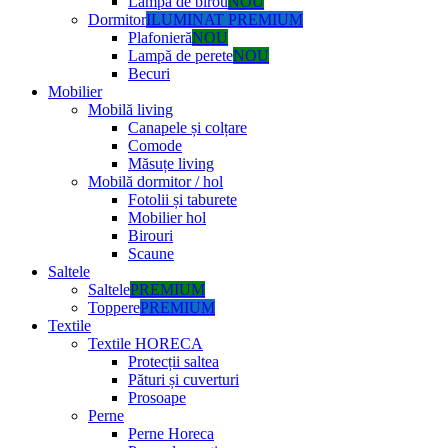
Lampă de birou
NOU
Dormitor
ILUMINAT PREMIUM
Plafonieră
NOU
Lampă de perete
NOU
Becuri
Mobilier
Mobilă living
Canapele și colțare
Comode
Măsuțe living
Mobilă dormitor / hol
Fotolii și taburete
Mobilier hol
Birouri
Scaune
Saltele
Saltele
PREMIUM
Toppere
PREMIUM
Textile
Textile HORECA
Protecții saltea
Pături și cuverturi
Prosoape
Perne
Perne Horeca