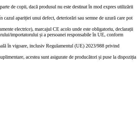
eparte de copii, dacă produsul nu este destinat în mod expres utilizării
 În cazul apariției unui defect, deteriorări sau semne de uzură care pot
amente electrice), marcajul CE acolo unde este obligatoriu, declarații
torului/importatorului și a persoanei responsabile în UE, conform
ională în vigoare, inclusiv Regulamentul (UE) 2023/988 privind
suplimentare, acestea sunt asigurate de producători și puse la dispoziția