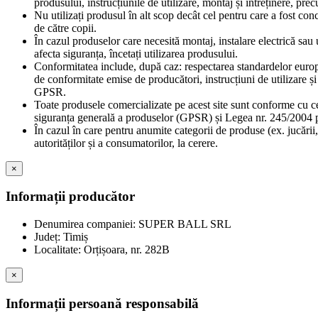
produsului, instrucțiunile de utilizare, montaj și întreținere, pr
Nu utilizați produsul în alt scop decât cel pentru care a fost con
de către copii.
În cazul produselor care necesită montaj, instalare electrică sau u
afecta siguranța, încetați utilizarea produsului.
Conformitatea include, după caz: respectarea standardelor europe
de conformitate emise de producători, instrucțiuni de utilizare 
GPSR.
Toate produsele comercializate pe acest site sunt conforme cu c
siguranța generală a produselor (GPSR) și Legea nr. 245/2004 pr
În cazul în care pentru anumite categorii de produse (ex. jucării,
autorităților și a consumatorilor, la cerere.
×
Informații producător
Denumirea companiei: SUPER BALL SRL
Județ: Timiș
Localitate: Orțișoara, nr. 282B
×
Informații persoană responsabilă