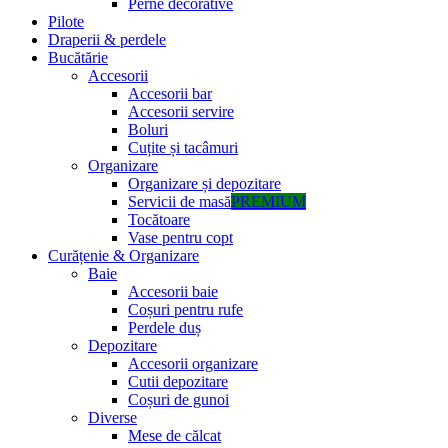
Perne decorative
Pilote
Draperii & perdele
Bucătărie
Accesorii
Accesorii bar
Accesorii servire
Boluri
Cuțite și tacâmuri
Organizare
Organizare și depozitare
Servicii de masă
PREMIUM
Tocătoare
Vase pentru copt
Curățenie & Organizare
Baie
Accesorii baie
Coșuri pentru rufe
Perdele duș
Depozitare
Accesorii organizare
Cutii depozitare
Coșuri de gunoi
Diverse
Mese de călcat