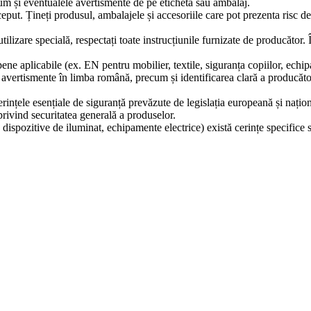
ecum și eventualele avertismente de pe etichetă sau ambalaj.
ceput. Țineți produsul, ambalajele și accesoriile care pot prezenta risc d
tilizare specială, respectați toate instrucțiunile furnizate de producător.
ne aplicabile (ex. EN pentru mobilier, textile, siguranța copiilor, echip
și avertismente în limba română, precum și identificarea clară a producă
erințele esențiale de siguranță prevăzute de legislația europeană și naț
ivind securitatea generală a produselor.
 dispozitive de iluminat, echipamente electrice) există cerințe specifice 