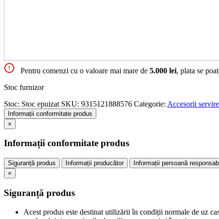
Pentru comenzi cu o valoare mai mare de
5.000 lei
, plata se poa
Stoc furnizor
Stoc:
Stoc epuizat
SKU:
9315121888576
Categorie:
Accesorii servire
Informații conformitate produs
×
Informații conformitate produs
Siguranță produs
Informații producător
Informații persoană responsab
×
Siguranță produs
Acest produs este destinat utilizării în condiții normale de uz ca