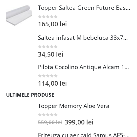
Topper Saltea Green Future Basic Confort 80x190 cm Spuma Poliuretanica Elastica Husa PES 100%
165,00
lei
0
out of 5
Saltea infasat M bebeluca 38x70 cm spuma PVC lavabila pentru confort si siguranta bebelusului
34,50
lei
0
out of 5
Pilota Cocolino Antique Alcam 140x200 cm din Microfibra si Fleece pentru Confort Premium
114,00
lei
0
out of 5
ULTIMELE PRODUSE
Topper Memory Aloe Vera
399,00
lei
0
out of 5
559,00
lei
Friteuza cu aer cald Samus AF5-S1400DW