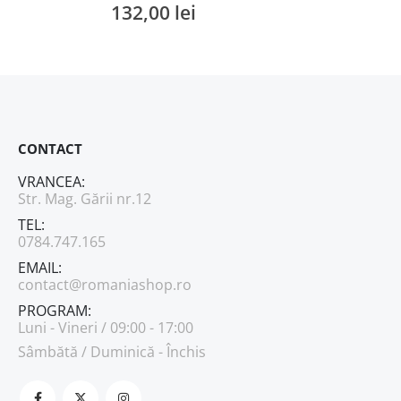
132,00
lei
0
out of 5
CONTACT
VRANCEA:
Str. Mag. Gării nr.12
TEL:
0784.747.165
EMAIL:
contact@romaniashop.ro
PROGRAM:
Luni - Vineri / 09:00 - 17:00
Sâmbătă / Duminică - Închis