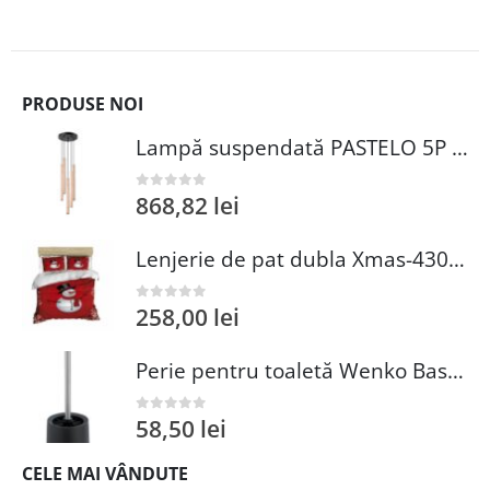
PRODUSE NOI
Lampă suspendată PASTELO 5P lemn
868,82
lei
0
out of 5
Lenjerie de pat dubla Xmas-430 Pearl Home 3 piese multicolor amestec bumbac 200x220 cm
258,00
lei
0
out of 5
Perie pentru toaletă Wenko Basic Black 14x38 cm plastic negru inox
58,50
lei
0
out of 5
CELE MAI VÂNDUTE