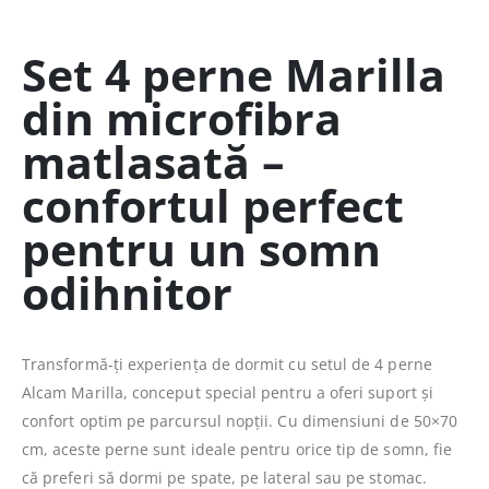
Set 4 perne Marilla
din microfibra
matlasată –
confortul perfect
pentru un somn
odihnitor
Transformă-ți experiența de dormit cu setul de 4 perne
Alcam Marilla, conceput special pentru a oferi suport și
confort optim pe parcursul nopții. Cu dimensiuni de 50×70
cm, aceste perne sunt ideale pentru orice tip de somn, fie
că preferi să dormi pe spate, pe lateral sau pe stomac.