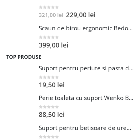
229,00
lei
0
out of 5
321,00
lei
Scaun de birou ergonomic Bedora Lotte, Mesh, Negru/Rosu
399,00
lei
0
out of 5
TOP PRODUSE
Suport pentru periute si pasta de dinti Wenko Brasil Petrol 7.3 x 10.3 cm plastic verde inchis
19,50
lei
0
out of 5
Perie toaleta cu suport Wenko Brasil Petrol 10x37 cm plastic verde inchis
88,50
lei
0
out of 5
Suport pentru betisoare de urechi si dischete demachiante Wenko 18 cm inox plastic argintiu