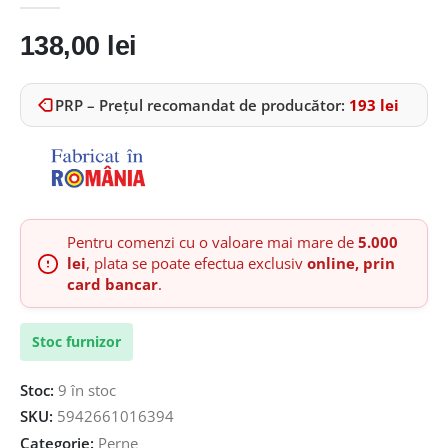
0
out of 5
138,00
lei
PRP – Prețul recomandat de producător:
193
lei
Pentru comenzi cu o valoare mai mare de
5.000
lei
, plata se poate efectua exclusiv
online, prin
card bancar
.
Stoc furnizor
Stoc:
9 în stoc
SKU:
5942661016394
Categorie:
Perne