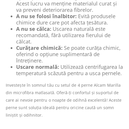
Acest lucru va menține materialul curat și
va preveni deteriorarea fibrelor.
A nu se folosi înalbitor:
Evită produsele
chimice dure care pot afecta țesătura.
A nu se călca:
Uscarea naturală este
recomandată, fără utilizarea fierului de
călcat.
Curățare chimică:
Se poate curăța chimic,
oferind o opțiune suplimentară de
întreținere.
Uscare normală:
Utilizează centrifugarea la
temperatură scăzută pentru a usca pernele.
Investește în somnul tău cu setul de 4 perne Alcam Marilla
din microfibra matlasată. Oferă-ți confortul și suportul de
care ai nevoie pentru o noapte de odihnă excelentă! Aceste
perne sunt soluția ideală pentru oricine caută un somn
liniștit și odihnitor.