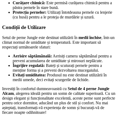
Curățare chimică:
Este permisă curățarea chimică pentru a
păstra pernele în stare bună.
Protecția pernelor:
Utilizați întotdeauna pernele cu lenjerie
(cu husă) pentru a le proteja de murdărie și uzură.
Condiții de Utilizare
Setul de perne Jungle este destinat utilizării în
medii închise
, într-un
climat normal de umiditate și temperatură. Este important să
respectați următoarele sfaturi:
Aerisire săptămânală:
Aerisiți camera săptămânal pentru a
preveni acumularea de umiditate și mirosuri neplăcute.
Îngrijire regulată:
Bateți și scuturați pernele pentru a
menține forma și a preveni dezvoltarea mucegaiului.
Evitați umiditatea:
Produsul nu este destinat utilizării în
medii umede, deci evitați scurgerile de lichide.
Investiți în confortul dumneavoastră cu
Setul de 4 perne Jungle
Alcam
, alegerea ideală pentru un somn de calitate superioară. Cu un
design elegant și funcționalitate excelentă, aceste perne sunt perfecte
pentru orice dormitor, aducând un plus de stil și confort. Nu mai
așteptați, transformați-vă experiența de somn și bucurați-vă de
fiecare noapte odihnitoare!