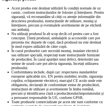
Acest produs este destinat utilizării în condiții normale de uz
casnic, conform instrucțiunilor de folosire și întreținere. Pentru
siguranță, vă recomandăm să citiți cu atenție informațiile din
descrierea produsului, instrucțiunile de utilizare, montaj și
întreținere, precum și eventualele avertismente de pe etichetă
sau ambalaj.
Nu utilizați produsul în alt scop decât cel pentru care a fost
conceput. Țineți produsul, ambalajele și accesoriile care pot
prezenta risc departe de copii, dacă produsul nu este destinat
în mod expres utilizării de către copii.
În cazul produselor care necesită montaj, instalare electrică
sau utilizare specială, respectați toate instrucțiunile furnizate
de producător. În cazul apariției unui defect, deteriorări sau
semne de uzură care pot afecta siguranța, încetați utilizarea
produsului.
Conformitatea include, după caz: respectarea standardelor
europene aplicabile (ex. EN pentru mobilier, textile, siguranța
copiilor, echipamente electrice), marcajul CE acolo unde este
obligatoriu, declarații de conformitate emise de producători,
instrucțiuni de utilizare și avertismente în limba română,
precum și identificarea clară a producătorului/importatorului și
a persoanei responsabile în UE, conform GPSR.
Toate produsele comercializate pe acest site sunt conforme cu