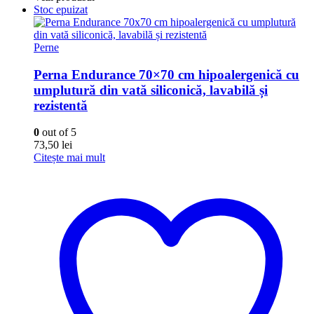
Stoc epuizat
Perne
Perna Endurance 70×70 cm hipoalergenică cu
umplutură din vată siliconică, lavabilă și
rezistentă
0
out of 5
73,50
lei
Citește mai mult