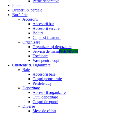
Perne decorative
Pilote
Draperii & perdele
Bucătărie
Accesorii
Accesorii bar
Accesorii servire
Boluri
Cuțite și tacâmuri
Organizare
Organizare și depozitare
Servicii de masă
PREMIUM
Tocătoare
Vase pentru copt
Curățenie & Organizare
Baie
Accesorii baie
Coșuri pentru rufe
Perdele duș
Depozitare
Accesorii organizare
Cutii depozitare
Coșuri de gunoi
Diverse
Mese de călcat