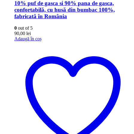
10% puf de gasca si 90% pana de gasca,
confortabilă, cu husă din bumbac 100%,
fabricată în România
0
out of 5
90,00
lei
Adaugă în coș