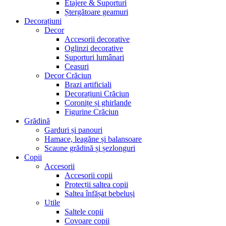
Etajere & Suporturi
Ștergătoare geamuri
Decorațiuni
Decor
Accesorii decorative
Oglinzi decorative
Suporturi lumânari
Ceasuri
Decor Crăciun
Brazi artificiali
Decorațiuni Crăciun
Coronițe și ghirlande
Figurine Crăciun
Grădină
Garduri și panouri
Hamace, leagăne și balansoare
Scaune grădină și șezlonguri
Copii
Accesorii
Accesorii copii
Protecții saltea copii
Saltea înfășat bebeluși
Utile
Saltele copii
Covoare copii