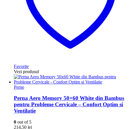
Favorite
Vezi produsul
Perne
Perna Aero Memory 50×60 White din Bambus
pentru Probleme Cervicale – Confort Optim si
Ventilatie
0
out of 5
214,50
lei