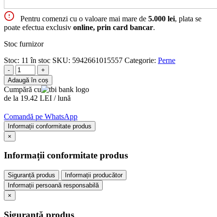
Pentru comenzi cu o valoare mai mare de
5.000 lei
, plata se
poate efectua exclusiv
online, prin card bancar
.
Stoc furnizor
Stoc:
11 în stoc
SKU:
5942661015557
Categorie:
Perne
-
+
Adaugă în coș
Cumpără cu
de la 19.42 LEI / lună
Comandă pe WhatsApp
Informații conformitate produs
×
Informații conformitate produs
Siguranță produs
Informații producător
Informații persoană responsabilă
×
Siguranță produs