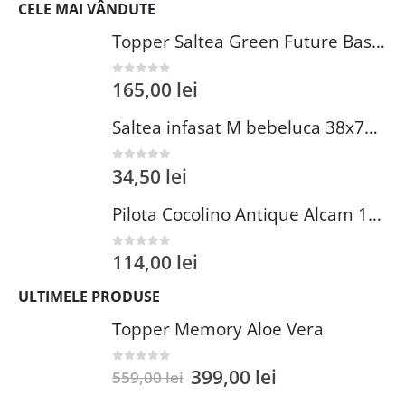
CELE MAI VÂNDUTE
Topper Saltea Green Future Basic Confort 80x190 cm Spuma Poliuretanica Elastica Husa PES 100%
165,00
lei
0
out of 5
Saltea infasat M bebeluca 38x70 cm spuma PVC lavabila pentru confort si siguranta bebelusului
34,50
lei
0
out of 5
Pilota Cocolino Antique Alcam 140x200 cm din Microfibra si Fleece pentru Confort Premium
114,00
lei
0
out of 5
ULTIMELE PRODUSE
Topper Memory Aloe Vera
399,00
lei
0
out of 5
559,00
lei