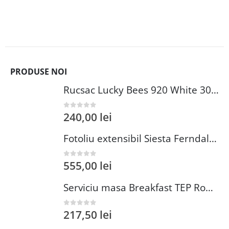
PRODUSE NOI
Rucsac Lucky Bees 920 White 30x13x32 cm piele ecologică albă
240,00
lei
0
out of 5
Fotoliu extensibil Siesta Ferndale Bean Bag roz 55-180 cm poliester impermeabil 200 kg
555,00
lei
0
out of 5
Serviciu masa Breakfast TEP Rowe 20 piese ceramica lemn 31x22x6 cm boluri 50 ml si 150 ml cutite 11.5 cm
217,50
lei
0
out of 5