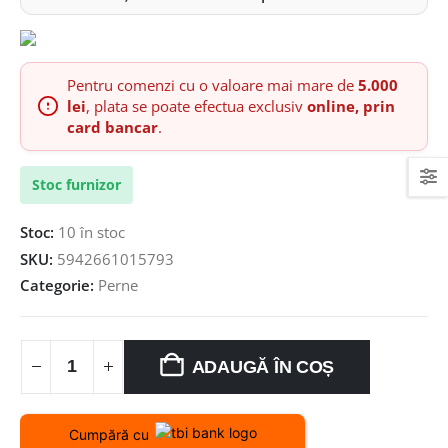
Pentru comenzi cu o valoare mai mare de
5.000
lei
, plata se poate efectua exclusiv
online, prin
card bancar
.
Stoc furnizor
Stoc:
10 în stoc
SKU:
5942661015793
Categorie:
Perne
ADAUGĂ ÎN COȘ
Cumpără cu