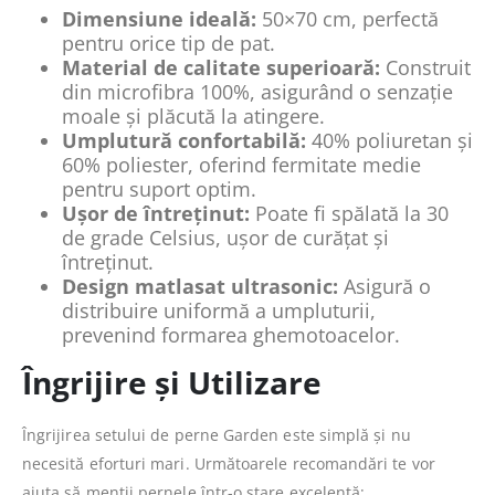
Dimensiune ideală:
50×70 cm, perfectă
pentru orice tip de pat.
Material de calitate superioară:
Construit
din microfibra 100%, asigurând o senzație
moale și plăcută la atingere.
Umplutură confortabilă:
40% poliuretan și
60% poliester, oferind fermitate medie
pentru suport optim.
Ușor de întreținut:
Poate fi spălată la 30
de grade Celsius, ușor de curățat și
întreținut.
Design matlasat ultrasonic:
Asigură o
distribuire uniformă a umpluturii,
prevenind formarea ghemotoacelor.
Îngrijire și Utilizare
Îngrijirea setului de perne Garden este simplă și nu
necesită eforturi mari. Următoarele recomandări te vor
ajuta să menții pernele într-o stare excelentă: