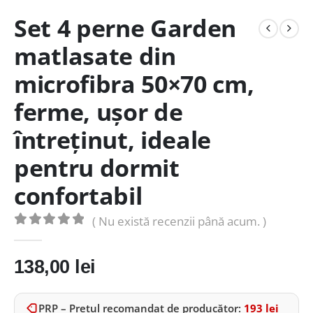
Set 4 perne Garden
matlasate din
microfibra 50×70 cm,
ferme, ușor de
întreținut, ideale
pentru dormit
confortabil
( Nu există recenzii până acum. )
0
out of 5
138,00
lei
PRP – Prețul recomandat de producător:
193
lei