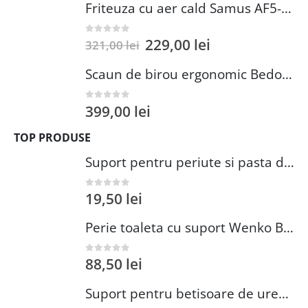
Friteuza cu aer cald Samus AF5-S1400DW
229,00
lei
0
out of 5
321,00
lei
Scaun de birou ergonomic Bedora Lotte, Mesh, Negru/Rosu
399,00
lei
0
out of 5
TOP PRODUSE
Suport pentru periute si pasta de dinti Wenko Brasil Petrol 7.3 x 10.3 cm plastic verde inchis
19,50
lei
0
out of 5
Perie toaleta cu suport Wenko Brasil Petrol 10x37 cm plastic verde inchis
88,50
lei
0
out of 5
Suport pentru betisoare de urechi si dischete demachiante Wenko 18 cm inox plastic argintiu