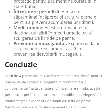
protecție pentru a le menține curate și în
stare bună.
Întreținere periodică:
Aerisește
săptămânal încăperea și scutură pernele
pentru a preveni acumularea umidității.
Medii umede:
Acest produs nu este
destinat utilizării în medii umede; evită
scurgerea de lichide pe perne.
Prevenirea mucegaiului:
Exponerea la aer
curat și aerisirea camerei ajută la
prevenirea dezvoltării mucegaiului.
Concluzie
Setul de 4 perne Alcam Garden este alegerea ideală pentru
oricine caută confort și eleganță în dormitor. Cu o
compoziție de înaltă calitate și o întreținere simplă, aceste
perne sunt perfecte pentru un somn odihnitor. Alege să îți
îmbunătățești experiența de somn cu setul de perne
Garden și bucură-te de fiecare noapte de odihnă!