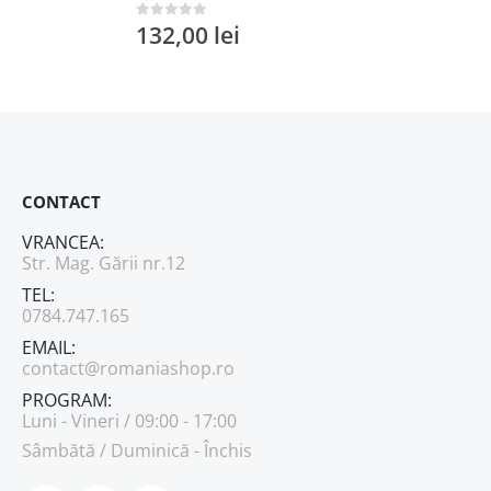
132,00
lei
0
out of 5
CONTACT
VRANCEA:
Str. Mag. Gării nr.12
TEL:
0784.747.165
EMAIL:
contact@romaniashop.ro
PROGRAM:
Luni - Vineri / 09:00 - 17:00
Sâmbătă / Duminică - Închis