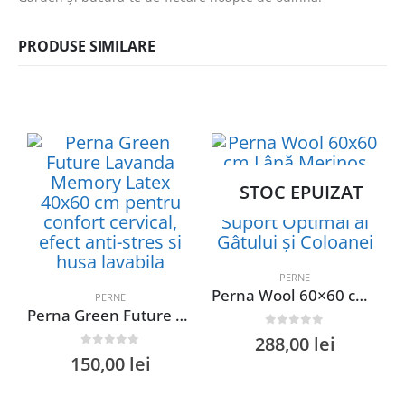
PRODUSE SIMILARE
STOC EPUIZAT
PERNE
Perna Wool 60×60 cm Lână Merinos cu Țesătură de Bambus pentru Suport Optimal al Gâtului și Coloanei
PERNE
Perna Green Future Lavanda Memory Latex 40×60 cm pentru confort cervical, efect anti-stres si husa lavabila
0
out of 5
288,00
lei
0
out of 5
150,00
lei