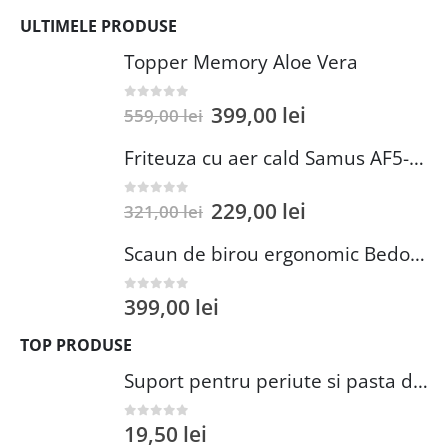
ULTIMELE PRODUSE
Topper Memory Aloe Vera
399,00
lei
0
out of 5
559,00
lei
Friteuza cu aer cald Samus AF5-S1400DW
229,00
lei
0
out of 5
321,00
lei
Scaun de birou ergonomic Bedora Lotte, Mesh, Negru/Rosu
399,00
lei
0
out of 5
TOP PRODUSE
Suport pentru periute si pasta de dinti Wenko Brasil Petrol 7.3 x 10.3 cm plastic verde inchis
19,50
lei
0
out of 5