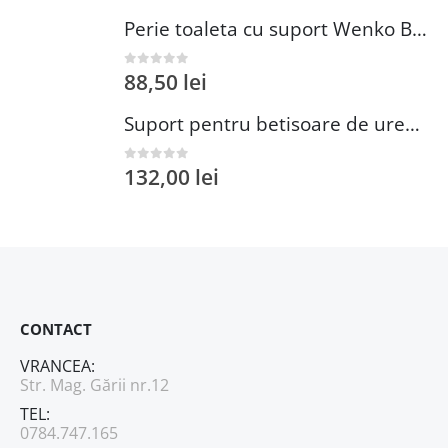
Perie toaleta cu suport Wenko Brasil Petrol 10x37 cm plastic verde inchis
88,50
lei
0
out of 5
Suport pentru betisoare de urechi si dischete demachiante Wenko 18 cm inox plastic argintiu
132,00
lei
0
out of 5
CONTACT
VRANCEA:
Str. Mag. Gării nr.12
TEL:
0784.747.165