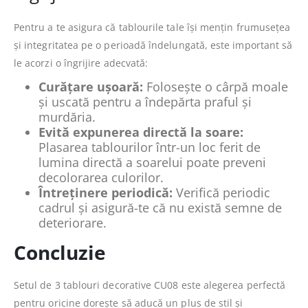
Pentru a te asigura că tablourile tale își mențin frumusețea
și integritatea pe o perioadă îndelungată, este important să
le acorzi o îngrijire adecvată:
Curățare ușoară:
Folosește o cârpă moale
și uscată pentru a îndepărta praful și
murdăria.
Evită expunerea directă la soare:
Plasarea tablourilor într-un loc ferit de
lumina directă a soarelui poate preveni
decolorarea culorilor.
Întreținere periodică:
Verifică periodic
cadrul și asigură-te că nu există semne de
deteriorare.
Concluzie
Setul de 3 tablouri decorative CU08 este alegerea perfectă
pentru oricine dorește să aducă un plus de stil și