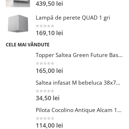
439,50
lei
0
out of 5
Lampă de perete QUAD 1 gri
169,10
lei
0
out of 5
CELE MAI VÂNDUTE
Topper Saltea Green Future Basic Confort 80x190 cm Spuma Poliuretanica Elastica Husa PES 100%
165,00
lei
0
out of 5
Saltea infasat M bebeluca 38x70 cm spuma PVC lavabila pentru confort si siguranta bebelusului
34,50
lei
0
out of 5
Pilota Cocolino Antique Alcam 140x200 cm din Microfibra si Fleece pentru Confort Premium
114,00
lei
0
out of 5