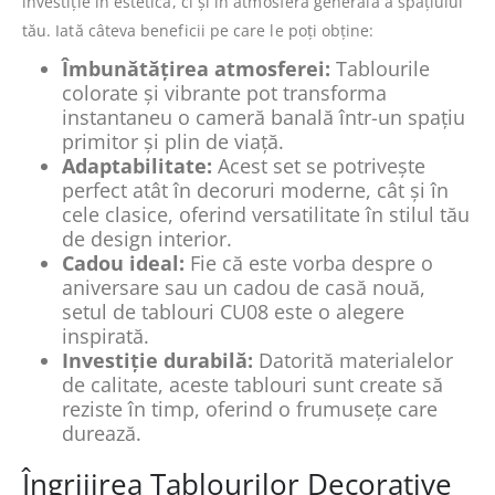
investiție în estetică, ci și în atmosfera generală a spațiului
tău. Iată câteva beneficii pe care le poți obține:
Îmbunătățirea atmosferei:
Tablourile
colorate și vibrante pot transforma
instantaneu o cameră banală într-un spațiu
primitor și plin de viață.
Adaptabilitate:
Acest set se potrivește
perfect atât în decoruri moderne, cât și în
cele clasice, oferind versatilitate în stilul tău
de design interior.
Cadou ideal:
Fie că este vorba despre o
aniversare sau un cadou de casă nouă,
setul de tablouri CU08 este o alegere
inspirată.
Investiție durabilă:
Datorită materialelor
de calitate, aceste tablouri sunt create să
reziste în timp, oferind o frumusețe care
durează.
Îngrijirea Tablourilor Decorative