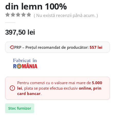
din lemn 100%
( Nu există recenzii până acum. )
0
out of 5
397,50
lei
PRP – Prețul recomandat de producător:
557
lei
Pentru comenzi cu o valoare mai mare de
5.000
lei
, plata se poate efectua exclusiv
online, prin
card bancar
.
Stoc furnizor