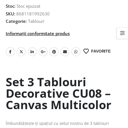
Stoc:
Stoc epuizat
SKU:
8681181992630
Categorie:
Tablouri
Informații conformitate produs
FAVORITE
Set 3 Tablouri
Decorative CU08 –
Canvas Multicolor
Îmbunătățește-ți spațiul cu setul nostru de 3 tablouri