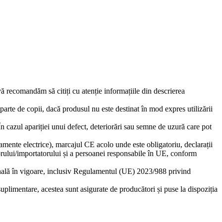
 vă recomandăm să citiți cu atenție informațiile din descrierea
eparte de copii, dacă produsul nu este destinat în mod expres utilizării
 În cazul apariției unui defect, deteriorări sau semne de uzură care pot
amente electrice), marcajul CE acolo unde este obligatoriu, declarații
torului/importatorului și a persoanei responsabile în UE, conform
ională în vigoare, inclusiv Regulamentul (UE) 2023/988 privind
suplimentare, acestea sunt asigurate de producători și puse la dispoziția