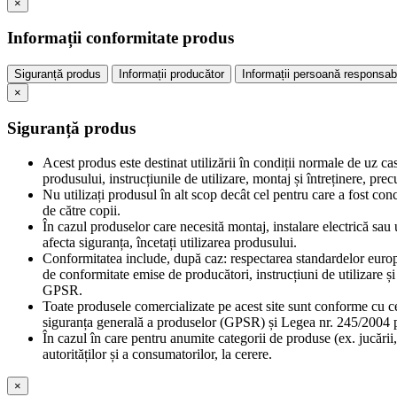
×
Informații conformitate produs
Siguranță produs
Informații producător
Informații persoană responsab
×
Siguranță produs
Acest produs este destinat utilizării în condiții normale de uz ca
produsului, instrucțiunile de utilizare, montaj și întreținere, pr
Nu utilizați produsul în alt scop decât cel pentru care a fost con
de către copii.
În cazul produselor care necesită montaj, instalare electrică sau u
afecta siguranța, încetați utilizarea produsului.
Conformitatea include, după caz: respectarea standardelor europe
de conformitate emise de producători, instrucțiuni de utilizare 
GPSR.
Toate produsele comercializate pe acest site sunt conforme cu c
siguranța generală a produselor (GPSR) și Legea nr. 245/2004 pr
În cazul în care pentru anumite categorii de produse (ex. jucării,
autorităților și a consumatorilor, la cerere.
×