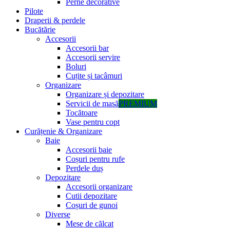
Perne decorative
Pilote
Draperii & perdele
Bucătărie
Accesorii
Accesorii bar
Accesorii servire
Boluri
Cuțite și tacâmuri
Organizare
Organizare și depozitare
Servicii de masă
PREMIUM
Tocătoare
Vase pentru copt
Curățenie & Organizare
Baie
Accesorii baie
Coșuri pentru rufe
Perdele duș
Depozitare
Accesorii organizare
Cutii depozitare
Coșuri de gunoi
Diverse
Mese de călcat