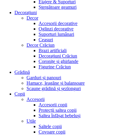
Etajere & Suporturi
Ștergătoare geamuri
Decorațiuni
Decor
Accesorii decorative
Oglinzi decorative
Suporturi lumânari
Ceasuri
Decor Crăciun
Brazi artificiali
Decorațiuni Crăciun
Coronițe și ghirlande
Figurine Crăciun
Grădină
Garduri și panouri
Hamace, leagăne și balansoare
Scaune grădină și șezlonguri
Copii
Accesorii
Accesorii copii
Protecții saltea copii
Saltea înfășat bebeluși
Utile
Saltele copii
Covoare copii