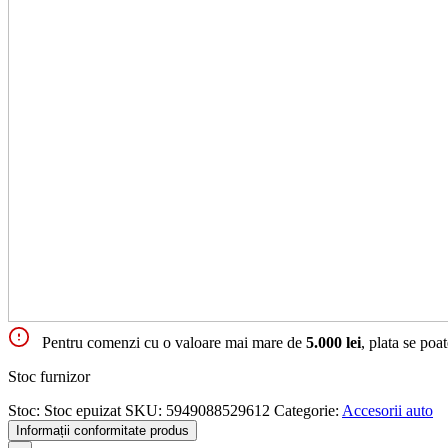
Pentru comenzi cu o valoare mai mare de
5.000 lei
, plata se poa
Stoc furnizor
Stoc:
Stoc epuizat
SKU:
5949088529612
Categorie:
Accesorii auto
Informații conformitate produs