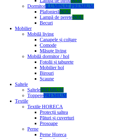
Lampă de birou
NOU
Dormitor
ILUMINAT PREMIUM
Plafonieră
NOU
Lampă de perete
NOU
Becuri
Mobilier
Mobilă living
Canapele și colțare
Comode
Măsuțe living
Mobilă dormitor / hol
Fotolii și taburete
Mobilier hol
Birouri
Scaune
Saltele
Saltele
PREMIUM
Toppere
PREMIUM
Textile
Textile HORECA
Protecții saltea
Pături și cuverturi
Prosoape
Perne
Perne Horeca