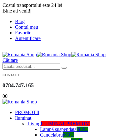
Costul transportului este 24 lei
Bine ați venit!
|
Blog
Contul meu
Favorite
Autentificare
|
Căutare
CONTACT
0784.747.165
0
0
PROMOȚII
Iluminat
Living
ILUMINAT PREMIUM
Lampă suspendată
NOU
Candelabru
NOU