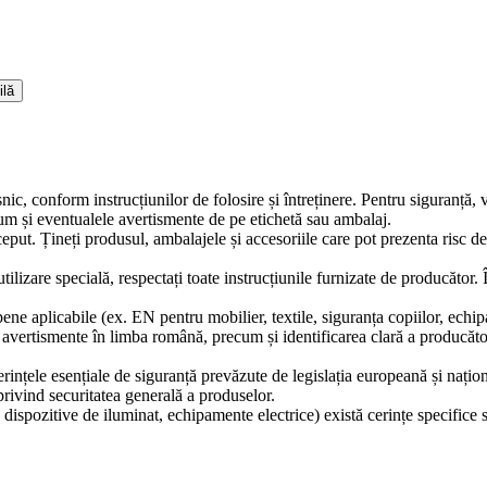
ilă
snic, conform instrucțiunilor de folosire și întreținere. Pentru siguranță,
ecum și eventualele avertismente de pe etichetă sau ambalaj.
ceput. Țineți produsul, ambalajele și accesoriile care pot prezenta risc d
tilizare specială, respectați toate instrucțiunile furnizate de producător.
ne aplicabile (ex. EN pentru mobilier, textile, siguranța copiilor, echip
și avertismente în limba română, precum și identificarea clară a producă
erințele esențiale de siguranță prevăzute de legislația europeană și naț
ivind securitatea generală a produselor.
 dispozitive de iluminat, echipamente electrice) există cerințe specifice 