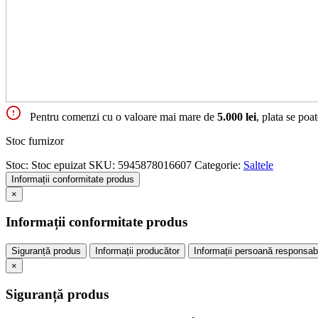
Pentru comenzi cu o valoare mai mare de
5.000 lei
, plata se poa
Stoc furnizor
Stoc:
Stoc epuizat
SKU:
5945878016607
Categorie:
Saltele
Informații conformitate produs
×
Informații conformitate produs
Siguranță produs
Informații producător
Informații persoană responsab
×
Siguranță produs