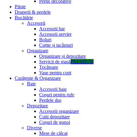
Perne decorative
Pilote
Draperii & perdele
Bucătărie
Accesorii
Accesorii bar
Accesorii servire
Boluri
Cuțite și tacâmuri
Organizare
Organizare și depozitare
Servicii de masă
PREMIUM
Tocătoare
Vase pentru copt
Curățenie & Organizare
Baie
Accesorii baie
Coșuri pentru rufe
Perdele duș
Depozitare
Accesorii organizare
Cutii depozitare
Coșuri de gunoi
Diverse
Mese de călcat