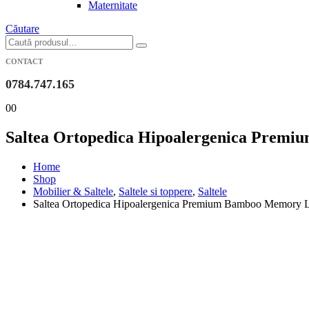
Maternitate
Căutare
CONTACT
0784.747.165
0
0
Saltea Ortopedica Hipoalergenica Premiu
Home
Shop
Mobilier & Saltele
,
Saltele si toppere
,
Saltele
Saltea Ortopedica Hipoalergenica Premium Bamboo Memory La