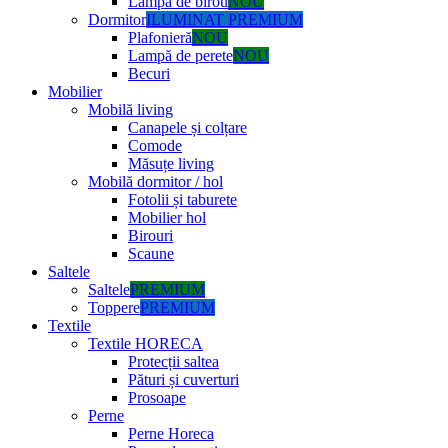
Lampă de birou
NOU
Dormitor
ILUMINAT PREMIUM
Plafonieră
NOU
Lampă de perete
NOU
Becuri
Mobilier
Mobilă living
Canapele și colțare
Comode
Măsuțe living
Mobilă dormitor / hol
Fotolii și taburete
Mobilier hol
Birouri
Scaune
Saltele
Saltele
PREMIUM
Toppere
PREMIUM
Textile
Textile HORECA
Protecții saltea
Pături și cuverturi
Prosoape
Perne
Perne Horeca