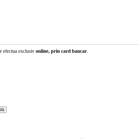
te efectua exclusiv
online, prin card bancar
.
ilă