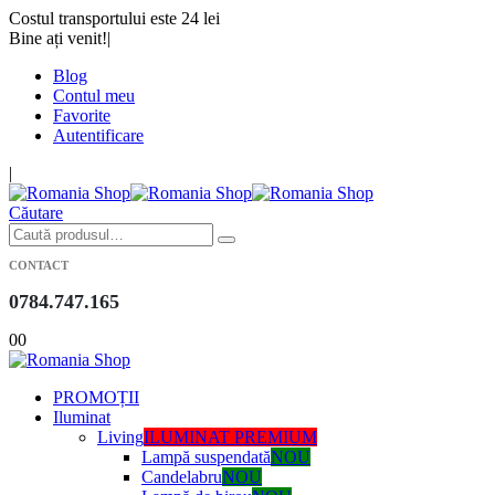
Costul transportului este 24 lei
Bine ați venit!
|
Blog
Contul meu
Favorite
Autentificare
|
Căutare
CONTACT
0784.747.165
0
0
PROMOȚII
Iluminat
Living
ILUMINAT PREMIUM
Lampă suspendată
NOU
Candelabru
NOU