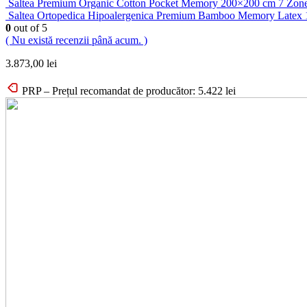
Saltea Premium Organic Cotton Pocket Memory 200×200 cm 7 Zone
Saltea Ortopedica Hipoalergenica Premium Bamboo Memory Latex 
0
out of 5
( Nu există recenzii până acum. )
3.873,00
lei
PRP – Prețul recomandat de producător:
5.422
lei