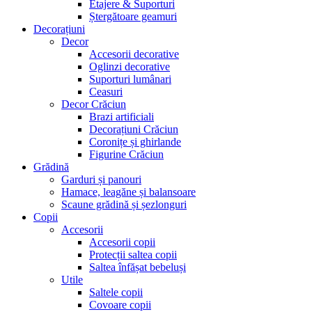
Etajere & Suporturi
Ștergătoare geamuri
Decorațiuni
Decor
Accesorii decorative
Oglinzi decorative
Suporturi lumânari
Ceasuri
Decor Crăciun
Brazi artificiali
Decorațiuni Crăciun
Coronițe și ghirlande
Figurine Crăciun
Grădină
Garduri și panouri
Hamace, leagăne și balansoare
Scaune grădină și șezlonguri
Copii
Accesorii
Accesorii copii
Protecții saltea copii
Saltea înfășat bebeluși
Utile
Saltele copii
Covoare copii