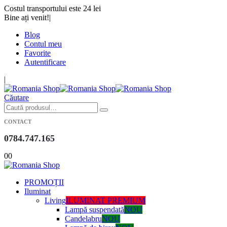
Costul transportului este 24 lei
Bine ați venit!
|
Blog
Contul meu
Favorite
Autentificare
|
Căutare
CONTACT
0784.747.165
0
0
PROMOȚII
Iluminat
Living
ILUMINAT PREMIUM
Lampă suspendată
NOU
Candelabru
NOU