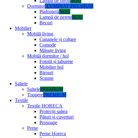
Lampă de birou
NOU
Dormitor
ILUMINAT PREMIUM
Plafonieră
NOU
Lampă de perete
NOU
Becuri
Mobilier
Mobilă living
Canapele și colțare
Comode
Măsuțe living
Mobilă dormitor / hol
Fotolii și taburete
Mobilier hol
Birouri
Scaune
Saltele
Saltele
PREMIUM
Toppere
PREMIUM
Textile
Textile HORECA
Protecții saltea
Pături și cuverturi
Prosoape
Perne
Perne Horeca