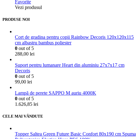
Favorite
Vezi produsul
PRODUSE NOI
Cort de gradina pentru copii Rainbow Decoris 120x120x115
cm albastru bambus poliester
0
out of 5
288,00
lei
Suport pentru lumanare Heart din aluminiu 27x7x17 cm
Decoris
0
out of 5
99,00
lei
Lampă de perete SAPPO M auriu 4000K
0
out of 5
1.626,85
lei
CELE MAI VÂNDUTE
Topper Saltea Green Future Basic Confort 80x190 cm Spuma