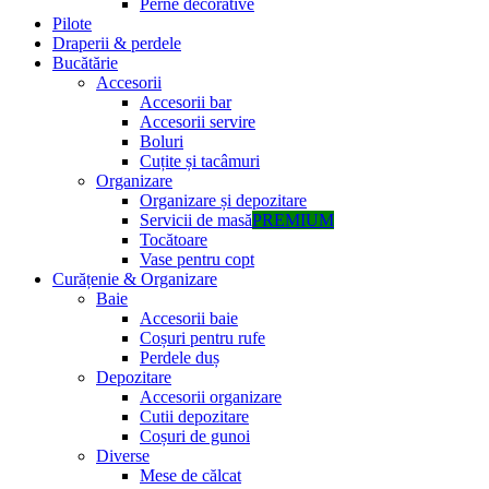
Perne decorative
Pilote
Draperii & perdele
Bucătărie
Accesorii
Accesorii bar
Accesorii servire
Boluri
Cuțite și tacâmuri
Organizare
Organizare și depozitare
Servicii de masă
PREMIUM
Tocătoare
Vase pentru copt
Curățenie & Organizare
Baie
Accesorii baie
Coșuri pentru rufe
Perdele duș
Depozitare
Accesorii organizare
Cutii depozitare
Coșuri de gunoi
Diverse
Mese de călcat