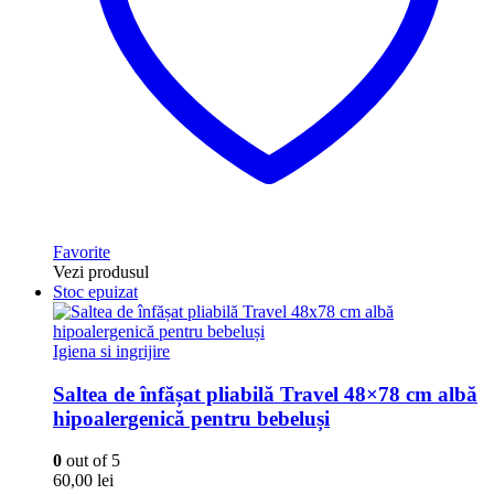
Favorite
Vezi produsul
Stoc epuizat
Igiena si ingrijire
Saltea de înfășat pliabilă Travel 48×78 cm albă
hipoalergenică pentru bebeluși
0
out of 5
60,00
lei