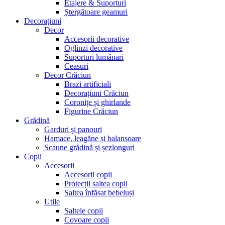
Etajere & Suporturi
Ștergătoare geamuri
Decorațiuni
Decor
Accesorii decorative
Oglinzi decorative
Suporturi lumânari
Ceasuri
Decor Crăciun
Brazi artificiali
Decorațiuni Crăciun
Coronițe și ghirlande
Figurine Crăciun
Grădină
Garduri și panouri
Hamace, leagăne și balansoare
Scaune grădină și șezlonguri
Copii
Accesorii
Accesorii copii
Protecții saltea copii
Saltea înfășat bebeluși
Utile
Saltele copii
Covoare copii