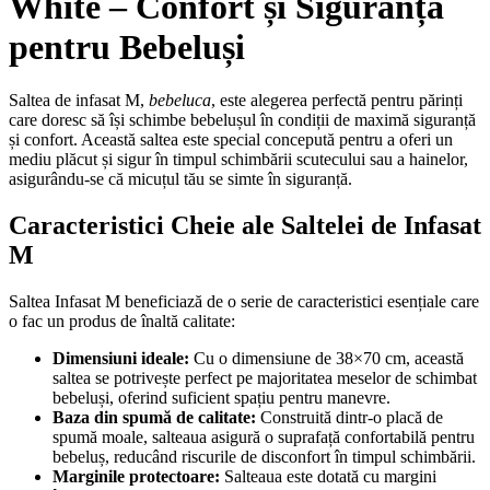
White – Confort și Siguranță
pentru Bebeluși
Saltea de infasat M,
bebeluca
, este alegerea perfectă pentru părinți
care doresc să își schimbe bebelușul în condiții de maximă siguranță
și confort. Această saltea este special concepută pentru a oferi un
mediu plăcut și sigur în timpul schimbării scutecului sau a hainelor,
asigurându-se că micuțul tău se simte în siguranță.
Caracteristici Cheie ale Saltelei de Infasat
M
Saltea Infasat M beneficiază de o serie de caracteristici esențiale care
o fac un produs de înaltă calitate:
Dimensiuni ideale:
Cu o dimensiune de 38×70 cm, această
saltea se potrivește perfect pe majoritatea meselor de schimbat
bebeluși, oferind suficient spațiu pentru manevre.
Baza din spumă de calitate:
Construită dintr-o placă de
spumă moale, salteaua asigură o suprafață confortabilă pentru
bebeluș, reducând riscurile de disconfort în timpul schimbării.
Marginile protectoare:
Salteaua este dotată cu margini