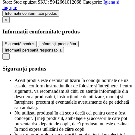
Stoc:
Stoc epuizat
SKU:
5942661012068
Categorie:
Igiena si
ingrijire
Informații conformitate produs
×
Informații conformitate produs
Siguranță produs
Informații producător
Informații persoană responsabilă
×
Siguranță produs
Acest produs este destinat utilizării în condiții normale de uz
casnic, conform instrucțiunilor de folosire și întreținere. Pentru
siguranță, vă recomandăm să citiți cu atenție informațiile din
descrierea produsului, instrucțiunile de utilizare, montaj și
întreținere, precum și eventualele avertismente de pe etichetă
sau ambalaj.
Nu utilizați produsul în alt scop decât cel pentru care a fost
conceput. Țineți produsul, ambalajele și accesoriile care pot
prezenta risc departe de copii, dacă produsul nu este destinat
în mod expres utilizării de către copii.
În cazul produselor care necesită montaj, instalare electrică