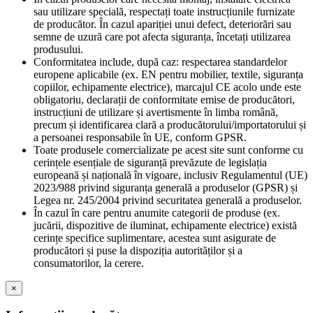
sau utilizare specială, respectați toate instrucțiunile furnizate
de producător. În cazul apariției unui defect, deteriorări sau
semne de uzură care pot afecta siguranța, încetați utilizarea
produsului.
Conformitatea include, după caz: respectarea standardelor
europene aplicabile (ex. EN pentru mobilier, textile, siguranța
copiilor, echipamente electrice), marcajul CE acolo unde este
obligatoriu, declarații de conformitate emise de producători,
instrucțiuni de utilizare și avertismente în limba română,
precum și identificarea clară a producătorului/importatorului și
a persoanei responsabile în UE, conform GPSR.
Toate produsele comercializate pe acest site sunt conforme cu
cerințele esențiale de siguranță prevăzute de legislația
europeană și națională în vigoare, inclusiv Regulamentul (UE)
2023/988 privind siguranța generală a produselor (GPSR) și
Legea nr. 245/2004 privind securitatea generală a produselor.
În cazul în care pentru anumite categorii de produse (ex.
jucării, dispozitive de iluminat, echipamente electrice) există
cerințe specifice suplimentare, acestea sunt asigurate de
producători și puse la dispoziția autorităților și a
consumatorilor, la cerere.
×