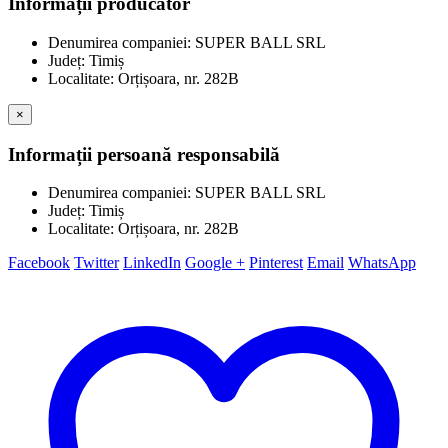
Informații producător
Denumirea companiei: SUPER BALL SRL
Județ: Timiș
Localitate: Orțișoara, nr. 282B
×
Informații persoană responsabilă
Denumirea companiei: SUPER BALL SRL
Județ: Timiș
Localitate: Orțișoara, nr. 282B
Facebook
Twitter
LinkedIn
Google +
Pinterest
Email
WhatsApp