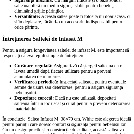
Siguranță maximă:
Cu margini ridicate și o bază solidă,
salteaua oferă un mediu sigur și stabil pentru bebeluș,
eliminând grijile părinților.
Versatilitate:
Această saltea poate fi folosită nu doar acasă, ci
și în deplasare, făcând-o un accesoriu indispensabil pentru
orice părinte.
Întreținerea Saltelei de Infasat M
Pentru a asigura longevitatea saltelei de infasat M, este important să
respectați câteva reguli simple de întreținere:
Curățare regulată:
Asigurați-vă că ștergeți salteaua cu o
laveta umedă după fiecare utilizare pentru a preveni
acumularea de murdărie.
Verificarea periodică:
Inspectați salteaua pentru eventuale
semne de uzură sau deteriorare, pentru a asigura siguranța
bebelușului.
Depozitare corectă:
Dacă nu este utilizată, depozitați
salteaua într-un loc uscat și curat pentru a preveni deteriorarea
materialului.
În concluzie, Saltea Infasat M, 38×70 cm, White este alegerea ideală
pentru părinții care doresc confort și siguranță pentru bebelușii lor.
Cu un design practic și o construcție de calitate, această saltea va