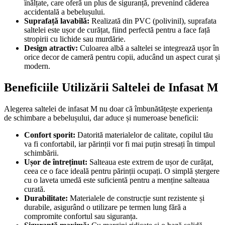
înălțate, care oferă un plus de siguranță, prevenind căderea
accidentală a bebelușului.
Suprafață lavabilă:
Realizată din PVC (polivinil), suprafata
saltelei este ușor de curățat, fiind perfectă pentru a face față
stropirii cu lichide sau murdărie.
Design atractiv:
Culoarea albă a saltelei se integrează ușor în
orice decor de cameră pentru copii, aducând un aspect curat și
modern.
Beneficiile Utilizării Saltelei de Infasat M
Alegerea saltelei de infasat M nu doar că îmbunătățește experiența
de schimbare a bebelușului, dar aduce și numeroase beneficii:
Confort sporit:
Datorită materialelor de calitate, copilul tău
va fi confortabil, iar părinții vor fi mai puțin stresați în timpul
schimbării.
Ușor de întreținut:
Salteaua este extrem de ușor de curățat,
ceea ce o face ideală pentru părinții ocupați. O simplă ștergere
cu o laveta umedă este suficientă pentru a menține salteaua
curată.
Durabilitate:
Materialele de construcție sunt rezistente și
durabile, asigurând o utilizare pe termen lung fără a
compromite confortul sau siguranța.