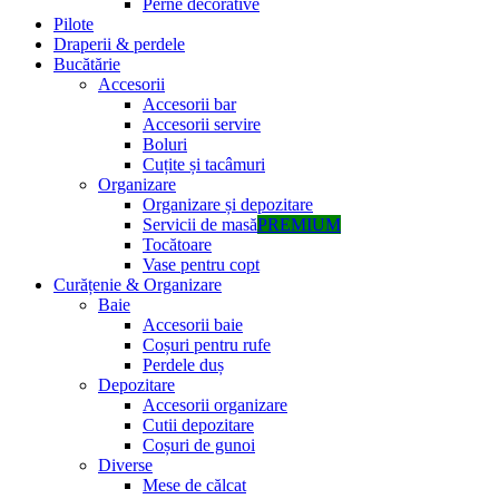
Perne decorative
Pilote
Draperii & perdele
Bucătărie
Accesorii
Accesorii bar
Accesorii servire
Boluri
Cuțite și tacâmuri
Organizare
Organizare și depozitare
Servicii de masă
PREMIUM
Tocătoare
Vase pentru copt
Curățenie & Organizare
Baie
Accesorii baie
Coșuri pentru rufe
Perdele duș
Depozitare
Accesorii organizare
Cutii depozitare
Coșuri de gunoi
Diverse
Mese de călcat