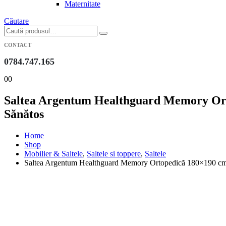
Maternitate
Căutare
CONTACT
0784.747.165
0
0
Saltea Argentum Healthguard Memory Orto
Sănătos
Home
Shop
Mobilier & Saltele
,
Saltele si toppere
,
Saltele
Saltea Argentum Healthguard Memory Ortopedică 180×190 cm c