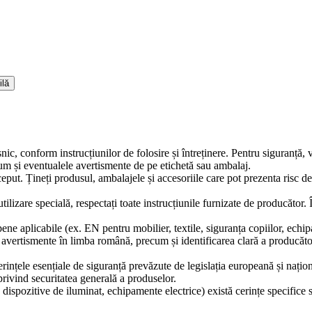
ilă
snic, conform instrucțiunilor de folosire și întreținere. Pentru siguranță,
ecum și eventualele avertismente de pe etichetă sau ambalaj.
ceput. Țineți produsul, ambalajele și accesoriile care pot prezenta risc d
tilizare specială, respectați toate instrucțiunile furnizate de producător.
ne aplicabile (ex. EN pentru mobilier, textile, siguranța copiilor, echip
și avertismente în limba română, precum și identificarea clară a producă
erințele esențiale de siguranță prevăzute de legislația europeană și naț
ivind securitatea generală a produselor.
 dispozitive de iluminat, echipamente electrice) există cerințe specifice 