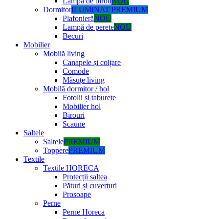
Lampă de birou
NOU
Dormitor
ILUMINAT PREMIUM
Plafonieră
NOU
Lampă de perete
NOU
Becuri
Mobilier
Mobilă living
Canapele și colțare
Comode
Măsuțe living
Mobilă dormitor / hol
Fotolii și taburete
Mobilier hol
Birouri
Scaune
Saltele
Saltele
PREMIUM
Toppere
PREMIUM
Textile
Textile HORECA
Protecții saltea
Pături și cuverturi
Prosoape
Perne
Perne Horeca