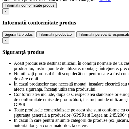
Informații conformitate produs
×
Informații conformitate produs
Siguranță produs
Informații producător
Informații persoană responsab
×
Siguranță produs
Acest produs este destinat utilizării în condiții normale de uz ca
produsului, instrucțiunile de utilizare, montaj și întreținere, pr
Nu utilizați produsul în alt scop decât cel pentru care a fost con
de către copii.
În cazul produselor care necesită montaj, instalare electrică sau u
afecta siguranța, încetați utilizarea produsului.
Conformitatea include, după caz: respectarea standardelor europe
de conformitate emise de producători, instrucțiuni de utilizare 
GPSR.
Toate produsele comercializate pe acest site sunt conforme cu c
siguranța generală a produselor (GPSR) și Legea nr. 245/2004 pr
În cazul în care pentru anumite categorii de produse (ex. jucării,
autorităților și a consumatorilor, la cerere.