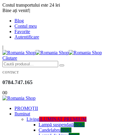
Costul transportului este 24 lei
Bine ați venit!
|
Blog
Contul meu
Favorite
Autentificare
|
Căutare
CONTACT
0784.747.165
0
0
PROMOȚII
Iluminat
Living
ILUMINAT PREMIUM
Lampă suspendată
NOU
Candelabru
NOU