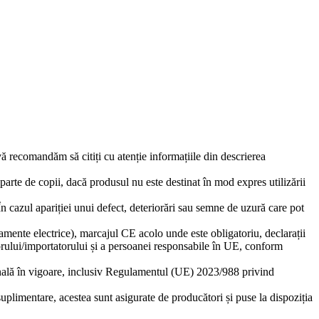
 vă recomandăm să citiți cu atenție informațiile din descrierea
eparte de copii, dacă produsul nu este destinat în mod expres utilizării
 În cazul apariției unui defect, deteriorări sau semne de uzură care pot
amente electrice), marcajul CE acolo unde este obligatoriu, declarații
torului/importatorului și a persoanei responsabile în UE, conform
ională în vigoare, inclusiv Regulamentul (UE) 2023/988 privind
suplimentare, acestea sunt asigurate de producători și puse la dispoziția