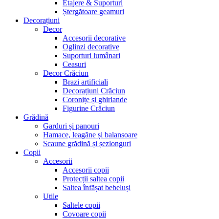
Etajere & Suporturi
Ștergătoare geamuri
Decorațiuni
Decor
Accesorii decorative
Oglinzi decorative
Suporturi lumânari
Ceasuri
Decor Crăciun
Brazi artificiali
Decorațiuni Crăciun
Coronițe și ghirlande
Figurine Crăciun
Grădină
Garduri și panouri
Hamace, leagăne și balansoare
Scaune grădină și șezlonguri
Copii
Accesorii
Accesorii copii
Protecții saltea copii
Saltea înfășat bebeluși
Utile
Saltele copii
Covoare copii