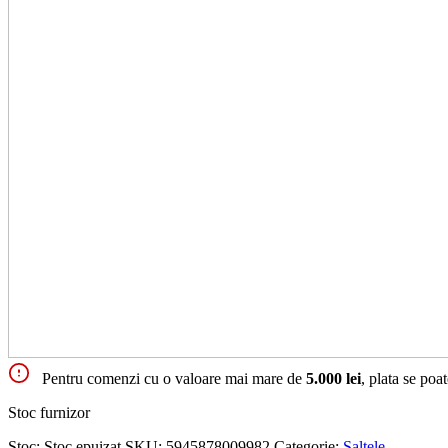
Pentru comenzi cu o valoare mai mare de
5.000 lei
, plata se poa
Stoc furnizor
Stoc:
Stoc epuizat
SKU:
5945878009982
Categorie:
Saltele