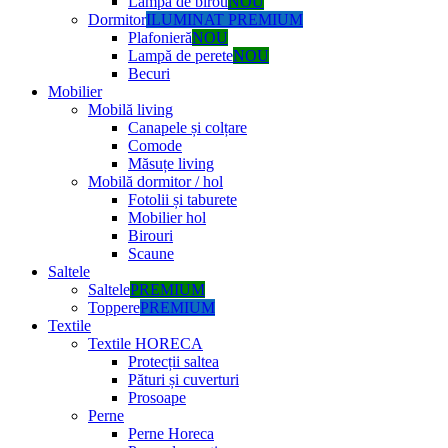
Lampă de birou
NOU
Dormitor
ILUMINAT PREMIUM
Plafonieră
NOU
Lampă de perete
NOU
Becuri
Mobilier
Mobilă living
Canapele și colțare
Comode
Măsuțe living
Mobilă dormitor / hol
Fotolii și taburete
Mobilier hol
Birouri
Scaune
Saltele
Saltele
PREMIUM
Toppere
PREMIUM
Textile
Textile HORECA
Protecții saltea
Pături și cuverturi
Prosoape
Perne
Perne Horeca