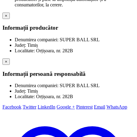
consumatorilor, la cerere.
×
Informații producător
Denumirea companiei: SUPER BALL SRL
Județ: Timiș
Localitate: Orțișoara, nr. 282B
×
Informații persoană responsabilă
Denumirea companiei: SUPER BALL SRL
Județ: Timiș
Localitate: Orțișoara, nr. 282B
Facebook
Twitter
LinkedIn
Google +
Pinterest
Email
WhatsApp