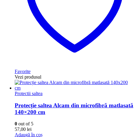
Favorite
Vezi produsul
Protectii saltea
Protecție saltea Alcam din microfibră matlasată
140×200 cm
0
out of 5
57,00
lei
Adaugă în coș