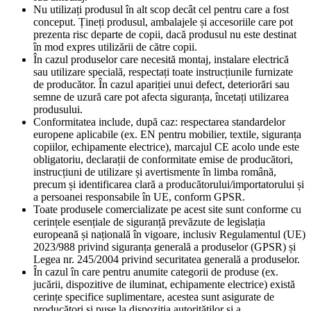
Nu utilizați produsul în alt scop decât cel pentru care a fost
conceput. Țineți produsul, ambalajele și accesoriile care pot
prezenta risc departe de copii, dacă produsul nu este destinat
în mod expres utilizării de către copii.
În cazul produselor care necesită montaj, instalare electrică
sau utilizare specială, respectați toate instrucțiunile furnizate
de producător. În cazul apariției unui defect, deteriorări sau
semne de uzură care pot afecta siguranța, încetați utilizarea
produsului.
Conformitatea include, după caz: respectarea standardelor
europene aplicabile (ex. EN pentru mobilier, textile, siguranța
copiilor, echipamente electrice), marcajul CE acolo unde este
obligatoriu, declarații de conformitate emise de producători,
instrucțiuni de utilizare și avertismente în limba română,
precum și identificarea clară a producătorului/importatorului și
a persoanei responsabile în UE, conform GPSR.
Toate produsele comercializate pe acest site sunt conforme cu
cerințele esențiale de siguranță prevăzute de legislația
europeană și națională în vigoare, inclusiv Regulamentul (UE)
2023/988 privind siguranța generală a produselor (GPSR) și
Legea nr. 245/2004 privind securitatea generală a produselor.
În cazul în care pentru anumite categorii de produse (ex.
jucării, dispozitive de iluminat, echipamente electrice) există
cerințe specifice suplimentare, acestea sunt asigurate de
producători și puse la dispoziția autorităților și a