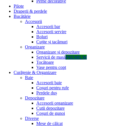
Perne decorative
Pilote
Draperii & perdele
Bucătărie
Accesorii
Accesorii bar
Accesorii servire
Boluri
Cuțite și tacâmuri
Organizare
Organizare și depozitare
Servicii de masă
PREMIUM
Tocătoare
Vase pentru copt
Curățenie & Organizare
Baie
Accesorii baie
Coșuri pentru rufe
Perdele duș
Depozitare
Accesorii organizare
Cutii depozitare
Coșuri de gunoi
Diverse
Mese de călcat