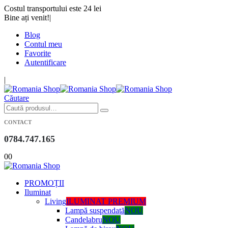
Costul transportului este 24 lei
Bine ați venit!
|
Blog
Contul meu
Favorite
Autentificare
|
Căutare
CONTACT
0784.747.165
0
0
PROMOȚII
Iluminat
Living
ILUMINAT PREMIUM
Lampă suspendată
NOU
Candelabru
NOU