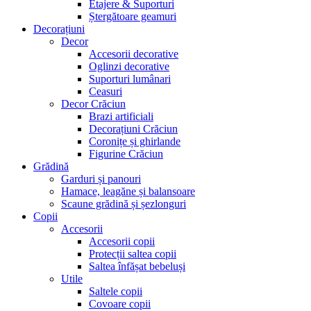
Etajere & Suporturi
Ștergătoare geamuri
Decorațiuni
Decor
Accesorii decorative
Oglinzi decorative
Suporturi lumânari
Ceasuri
Decor Crăciun
Brazi artificiali
Decorațiuni Crăciun
Coronițe și ghirlande
Figurine Crăciun
Grădină
Garduri și panouri
Hamace, leagăne și balansoare
Scaune grădină și șezlonguri
Copii
Accesorii
Accesorii copii
Protecții saltea copii
Saltea înfășat bebeluși
Utile
Saltele copii
Covoare copii