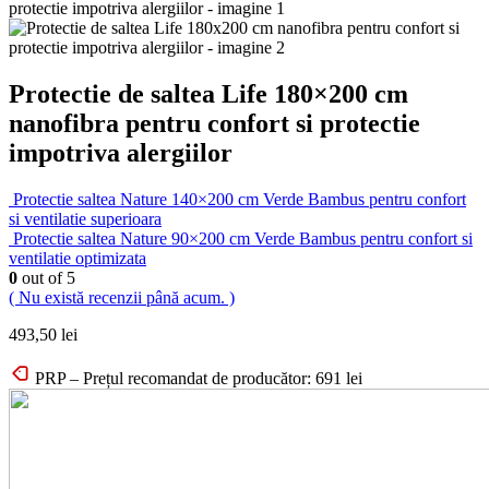
Protectie de saltea Life 180×200 cm
nanofibra pentru confort si protectie
impotriva alergiilor
Protectie saltea Nature 140×200 cm Verde Bambus pentru confort
si ventilatie superioara
Protectie saltea Nature 90×200 cm Verde Bambus pentru confort si
ventilatie optimizata
0
out of 5
( Nu există recenzii până acum. )
493,50
lei
PRP – Prețul recomandat de producător:
691
lei