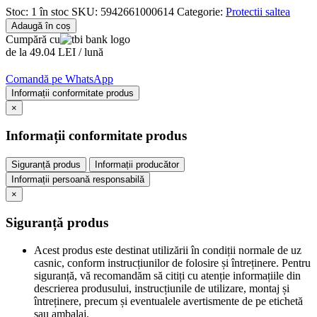
Stoc:
1 în stoc
SKU:
5942661000614
Categorie:
Protectii saltea
Adaugă în coș
Cumpără cu
de la 49.04 LEI / lună
Comandă pe WhatsApp
Informații conformitate produs
×
Informații conformitate produs
Siguranță produs
Informații producător
Informații persoană responsabilă
×
Siguranță produs
Acest produs este destinat utilizării în condiții normale de uz
casnic, conform instrucțiunilor de folosire și întreținere. Pentru
siguranță, vă recomandăm să citiți cu atenție informațiile din
descrierea produsului, instrucțiunile de utilizare, montaj și
întreținere, precum și eventualele avertismente de pe etichetă
sau ambalaj.