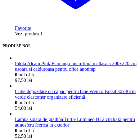
Favorite
Vezi produsul
PRODUSE NOI
Pilota Alcam Pink Flamingo microfibra matlasata 200x220 cm
usoara si calduroasa pentru orice anotimp
0
out of 5
97,50
lei
Cutie depozitare cu capac pentru baie Wenko Brasil 30x30cm
verde elastomer organizare eficientă
0
out of 5
54,00
lei
Lampa solara de gradina Turtle Lumineo H12 cm kaki pentru
atmosfera feerica in exterior
0
out of 5
52,50
lei