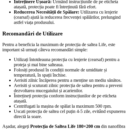
Întreținere Ușoară:
Urmând instrucțiunile de pe eticheta
atașată, protecția poate fi întreținută fără efort.
Reducerea Necesității de Spălare:
Utilizarea cu lenjerie
(cearsaf) ajută la reducerea frecvenței spălărilor, prelungind
astfel viața produsului.
Recomandări de Utilizare
Pentru a beneficia la maximum de protecția de saltea Life, este
important să urmați câteva recomandări simple:
Utilizați întotdeauna protecția cu lenjerie (cearsaf) pentru a
proteja și mai bine salteaua.
Folosiți produsul în condiții normale de umiditate și
temperatură, în spații închise.
Aerisiti zilnic încăperea pentru a menține un mediu sănătos.
Aerisiti și scuturati zilnic protecția de saltea pentru a preveni
dezvoltarea mucegaiului și acarienilor.
Întrețineți protecția conform instrucțiunilor de pe eticheta
atașată.
Centrifugati la mașina de spălat la maximum 500 rpm.
Uscati protecția de saltea cel puțin 4-5 zile, evitând expunerea
directă la soare.
Așadar, alegeți
Protecția de Saltea Life 180×200 cm
din nanofibra