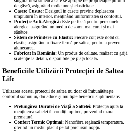
singura fibră sintetică care se apropie de proprietățile pufului
de gâscă, asigurând moliciune și elasticitate.
Casete Cusute:
Designul în casete previne deplasarea
umpluturii în interior, menținând uniformitatea și confortul.
Protecție Anti-Alergică:
Este perfectă pentru persoanele
alergice, asigurând un mediu de somn mai curat și mai
sănătos.
Sistem de Prindere cu Elastic:
Fiecare colț este dotat cu
elastic, asigurând o fixare fermă pe saltea, pentru a preveni
alunecarea.
Fabricat în România:
Un produs de calitate, realizat cu grijă
și atenție la detalii, disponibile pe piața locală.
Beneficiile Utilizării Protecției de Saltea
Life
Utilizarea acestei protecții de saltea nu doar că îmbunătățește
confortul somnului, dar aduce și multiple beneficii suplimentare:
Prelungirea Duratei de Viață a Saltelei:
Protecția ajută la
menținerea saltelei în condiții optime, prevenind uzura
prematură.
Confort Termic Optimal:
Nanofibra reglează temperatura,
oferind un mediu plăcut pe tot parcursul nopții.