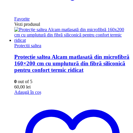
Favorite
Vezi produsul
Protectii saltea
Protecție saltea Alcam matlasată din microfibră
160×200 cm cu umplutură din fibră siliconică
pentru confort termic ridicat
0
out of 5
60,00
lei
Adaugă în coș