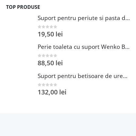
TOP PRODUSE
Suport pentru periute si pasta de dinti Wenko Brasil Petrol 7.3 x 10.3 cm plastic verde inchis
19,50
lei
0
out of 5
Perie toaleta cu suport Wenko Brasil Petrol 10x37 cm plastic verde inchis
88,50
lei
0
out of 5
Suport pentru betisoare de urechi si dischete demachiante Wenko 18 cm inox plastic argintiu
132,00
lei
0
out of 5