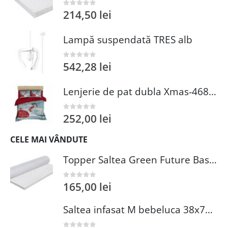
214,50
lei
0
out of 5
Lampă suspendată TRES alb
542,28
lei
0
out of 5
Lenjerie de pat dubla Xmas-468 Pearl Home 3 piese multicolor amestec bumbac 200x220 cm cu 2 fete de perna 50x70 cm
252,00
lei
0
out of 5
CELE MAI VÂNDUTE
Topper Saltea Green Future Basic Confort 80x190 cm Spuma Poliuretanica Elastica Husa PES 100%
165,00
lei
0
out of 5
Saltea infasat M bebeluca 38x70 cm spuma PVC lavabila pentru confort si siguranta bebelusului