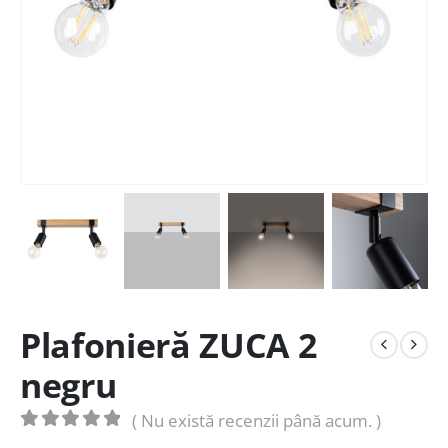
Plafonieră ZUCA 2
negru
( Nu există recenzii până acum. )
0
out of 5