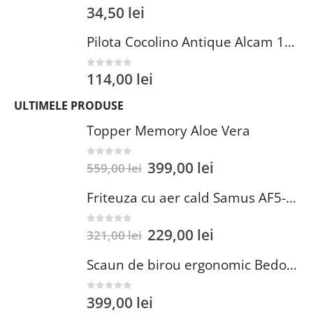
34,50
lei
0
out of 5
Pilota Cocolino Antique Alcam 140x200 cm din Microfibra si Fleece pentru Confort Premium
114,00
lei
0
out of 5
ULTIMELE PRODUSE
Topper Memory Aloe Vera
399,00
lei
0
out of 5
559,00
lei
Friteuza cu aer cald Samus AF5-S1400DW
229,00
lei
0
out of 5
321,00
lei
Scaun de birou ergonomic Bedora Lotte, Mesh, Negru/Rosu
399,00
lei
0
out of 5