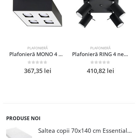
PLAFONIERĂ
PLAFONIERĂ
Plafonieră MONO 4 negru
Plafonieră RING 4 negru
0
out of 5
0
out of 5
367,35
lei
410,82
lei
PRODUSE NOI
Saltea copii 70x140 cm Essentials Fiber cu arcuri Bonnell, H 10 cm, confort și igienă superioară pentru bebeluși