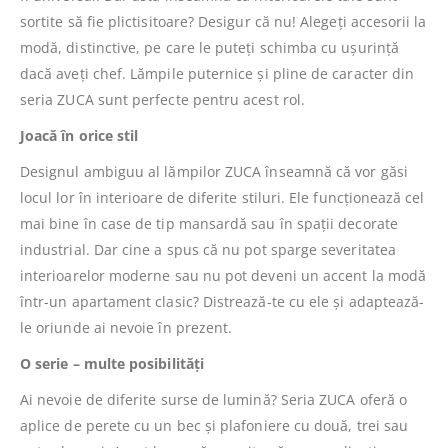
sortite să fie plictisitoare? Desigur că nu! Alegeți accesorii la
modă, distinctive, pe care le puteți schimba cu ușurință
dacă aveți chef. Lămpile puternice și pline de caracter din
seria ZUCA sunt perfecte pentru acest rol.
Joacă în orice stil
Designul ambiguu al lămpilor ZUCA înseamnă că vor găsi
locul lor în interioare de diferite stiluri. Ele funcționează cel
mai bine în case de tip mansardă sau în spații decorate
industrial. Dar cine a spus că nu pot sparge severitatea
interioarelor moderne sau nu pot deveni un accent la modă
într-un apartament clasic? Distrează-te cu ele și adaptează-
le oriunde ai nevoie în prezent.
O serie – multe posibilități
Ai nevoie de diferite surse de lumină? Seria ZUCA oferă o
aplice de perete cu un bec și plafoniere cu două, trei sau