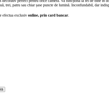
 decorativ perfect pentru orice cameră. Va funcționa la fel de bine în dor
 trei, patru sau chiar șase puncte de lumină. Inconfundabil, dar indispe
te efectua exclusiv
online, prin card bancar
.
ilă