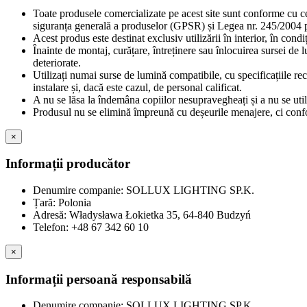
Toate produsele comercializate pe acest site sunt conforme cu c
siguranța generală a produselor (GPSR) și Legea nr. 245/2004 pr
Acest produs este destinat exclusiv utilizării în interior, în cond
Înainte de montaj, curățare, întreținere sau înlocuirea sursei de 
deteriorate.
Utilizați numai surse de lumină compatibile, cu specificațiile re
instalare și, dacă este cazul, de personal calificat.
A nu se lăsa la îndemâna copiilor nesupravegheați și a nu se util
Produsul nu se elimină împreună cu deșeurile menajere, ci confor
×
Informații producător
Denumire companie: SOLLUX LIGHTING SP.K.
Țară: Polonia
Adresă: Władysława Łokietka 35, 64-840 Budzyń
Telefon: +48 67 342 60 10
×
Informații persoană responsabilă
Denumire companie: SOLLUX LIGHTING SP.K.