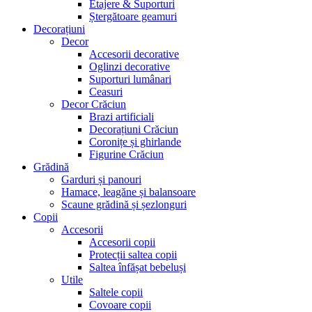
Etajere & Suporturi
Ștergătoare geamuri
Decorațiuni
Decor
Accesorii decorative
Oglinzi decorative
Suporturi lumânari
Ceasuri
Decor Crăciun
Brazi artificiali
Decorațiuni Crăciun
Coronițe și ghirlande
Figurine Crăciun
Grădină
Garduri și panouri
Hamace, leagăne și balansoare
Scaune grădină și șezlonguri
Copii
Accesorii
Accesorii copii
Protecții saltea copii
Saltea înfășat bebeluși
Utile
Saltele copii
Covoare copii