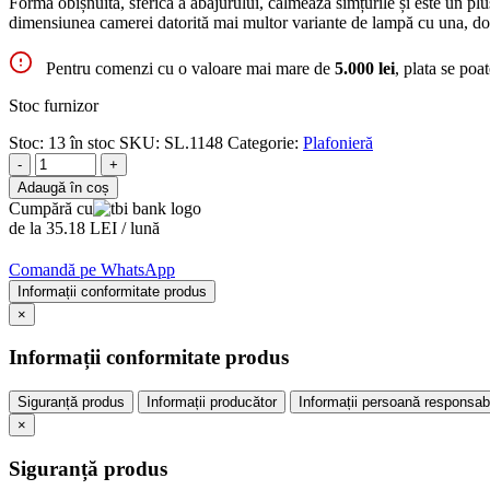
Forma obișnuită, sferică a abajurului, calmează simțurile și este un plus
dimensiunea camerei datorită mai multor variante de lampă cu una, două,
Pentru comenzi cu o valoare mai mare de
5.000 lei
, plata se poa
Stoc furnizor
Stoc:
13 în stoc
SKU:
SL.1148
Categorie:
Plafonieră
-
+
Adaugă în coș
Cumpără cu
de la 35.18 LEI / lună
Comandă pe WhatsApp
Informații conformitate produs
×
Informații conformitate produs
Siguranță produs
Informații producător
Informații persoană responsab
×
Siguranță produs