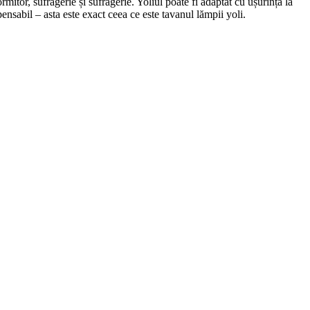
mitor, sufragerie și sufragerie. Yoliul poate fi adaptat cu ușurință la
nsabil – asta este exact ceea ce este tavanul lămpii yoli.