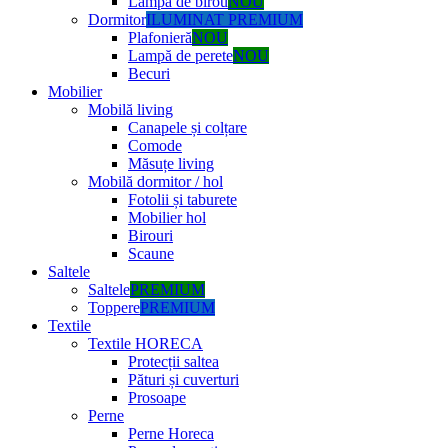
Lampă de birou
NOU
Dormitor
ILUMINAT PREMIUM
Plafonieră
NOU
Lampă de perete
NOU
Becuri
Mobilier
Mobilă living
Canapele și colțare
Comode
Măsuțe living
Mobilă dormitor / hol
Fotolii și taburete
Mobilier hol
Birouri
Scaune
Saltele
Saltele
PREMIUM
Toppere
PREMIUM
Textile
Textile HORECA
Protecții saltea
Pături și cuverturi
Prosoape
Perne
Perne Horeca