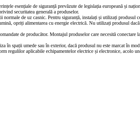
erințele esențiale de siguranță prevăzute de legislația europeană și naț
ivind securitatea generală a produselor.
iții normale de uz casnic. Pentru siguranță, instalați și utilizați produsul
lumină, opriți alimentarea cu energie electrică. Nu utilizați produsul dac
comandate de producător. Montajul produselor care necesită conectare la in
iza în spații umede sau în exterior, dacă produsul nu este marcat în mod e
m regulilor aplicabile echipamentelor electrice și electronice, acolo un