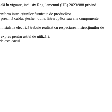
ională în vigoare, inclusiv Regulamentul (UE) 2023/988 privind
 conform instrucțiunilor furnizate de producător.
ă prezintă cablu, ștecher, dulie, întrerupător sau alte componente
stalația electrică trebuie realizat cu respectarea instrucțiunilor de
xpres pentru astfel de utilizări.
de este cazul.