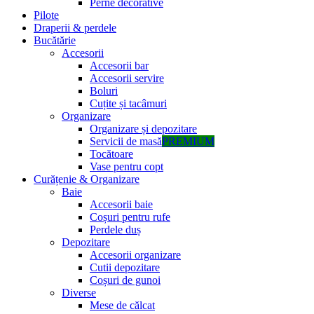
Perne decorative
Pilote
Draperii & perdele
Bucătărie
Accesorii
Accesorii bar
Accesorii servire
Boluri
Cuțite și tacâmuri
Organizare
Organizare și depozitare
Servicii de masă
PREMIUM
Tocătoare
Vase pentru copt
Curățenie & Organizare
Baie
Accesorii baie
Coșuri pentru rufe
Perdele duș
Depozitare
Accesorii organizare
Cutii depozitare
Coșuri de gunoi
Diverse
Mese de călcat