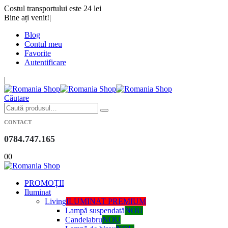
Costul transportului este 24 lei
Bine ați venit!
|
Blog
Contul meu
Favorite
Autentificare
|
Căutare
CONTACT
0784.747.165
0
0
PROMOȚII
Iluminat
Living
ILUMINAT PREMIUM
Lampă suspendată
NOU
Candelabru
NOU