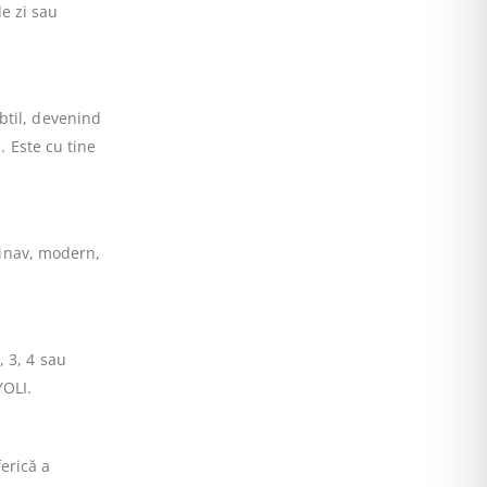
e zi sau
btil, devenind
. Este cu tine
ndinav, modern,
, 3, 4 sau
YOLI.
erică a