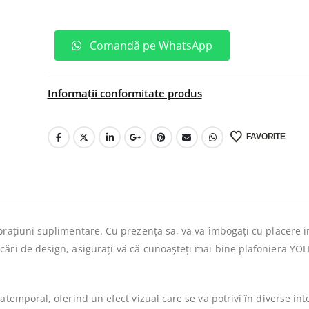
Comandă pe WhatsApp
Informații conformitate produs
FAVORITE
orațiuni suplimentare. Cu prezența sa, vă va îmbogăți cu plăcere in
ări de design, asigurați-vă că cunoașteți mai bine plafoniera YOLI
atemporal, oferind un efect vizual care se va potrivi în diverse int