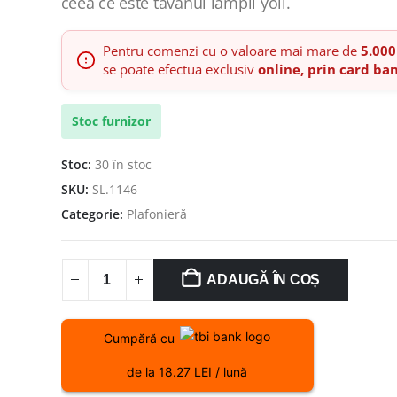
ceea ce este tavanul lămpii yoli.
Pentru comenzi cu o valoare mai mare de
5.000
se poate efectua exclusiv
online, prin card ba
Stoc furnizor
Stoc:
30 în stoc
SKU:
SL.1146
Categorie:
Plafonieră
ADAUGĂ ÎN COȘ
Cumpără cu
de la 18.27 LEI / lună