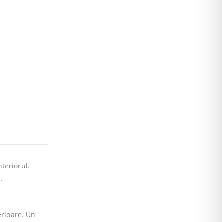
teriorul.
.
erioare. Un