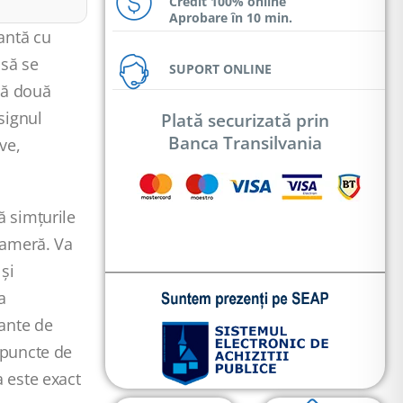
Credit 100% online
Aprobare în 10 min.
antă cu
 să se
SUPORT ONLINE
ită două
signul
Plată securizată prin
Banca Transilvania
ve,
ă simțurile
 cameră. Va
 și
a
ante de
 puncte de
a este exact