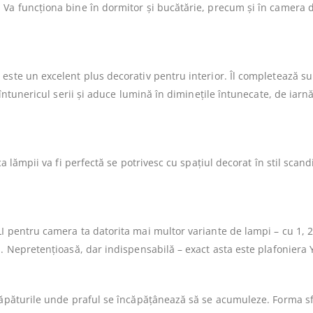
 Va funcționa bine în dormitor și bucătărie, precum și în camera d
este un excelent plus decorativ pentru interior. Îl completează su
 întunericul serii și aduce lumină în diminețile întunecate, de iarnă
ca lămpii va fi perfectă se potrivesc cu spațiul decorat în stil sca
I pentru camera ta datorita mai multor variante de lampi – cu 1, 2
u. Nepretențioasă, dar indispensabilă – exact asta este plafoniera 
crăpăturile unde praful se încăpățânează să se acumuleze. Forma sf