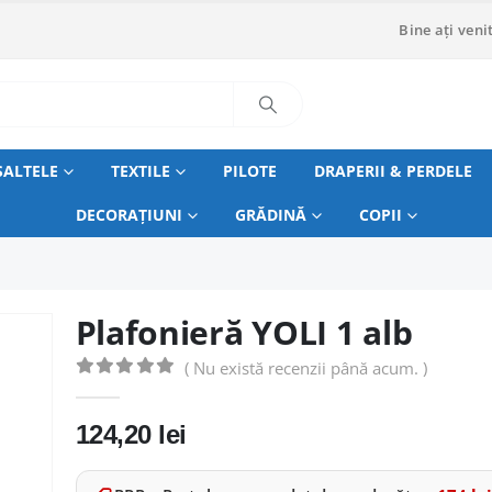
Bine ați venit
SALTELE
TEXTILE
PILOTE
DRAPERII & PERDELE
DECORAȚIUNI
GRĂDINĂ
COPII
Plafonieră YOLI 1 alb
( Nu există recenzii până acum. )
0
out of 5
124,20
lei