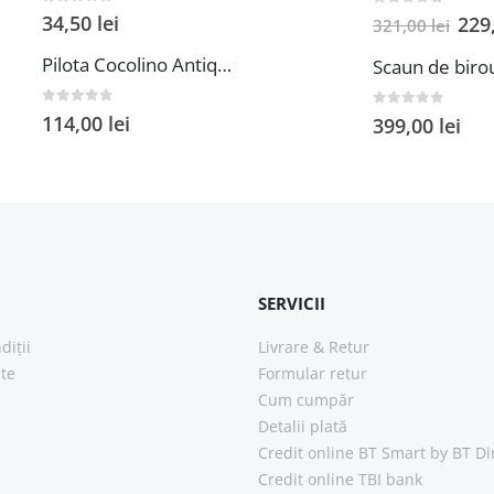
0
out of 5
0
out of 5
34,50
lei
229
321,00
lei
Pilota Cocolino Antique Alcam 140x200 cm din Microfibra si Fleece pentru Confort Premium
0
out of 5
114,00
lei
0
out of 5
399,00
lei
SERVICII
diții
Livrare & Retur
ate
Formular retur
Cum cumpăr
Detalii plată
Credit online BT Smart
by BT Di
Credit online TBI bank