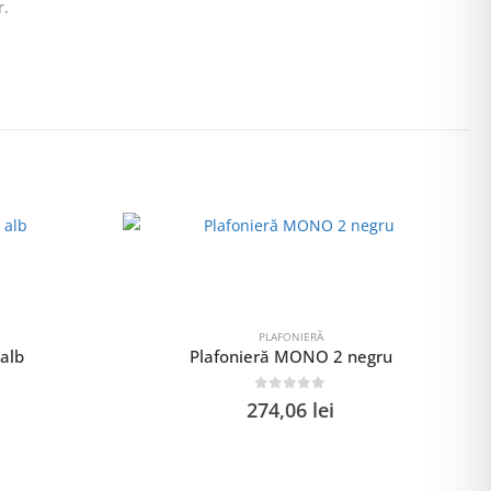
r.
PLAFONIERĂ
alb
Plafonieră MONO 2 negru
0
out of 5
274,06
lei