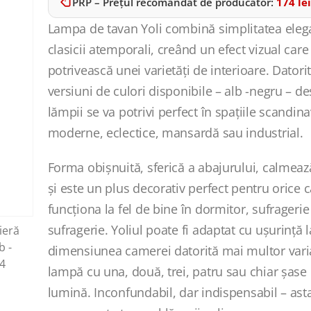
PRP – Prețul recomandat de producător:
174
lei
Lampa de tavan Yoli combină simplitatea eleg
clasicii atemporali, creând un efect vizual care
potrivească unei varietăți de interioare. Dator
versiuni de culori disponibile – alb -negru – de
lămpii se va potrivi perfect în spațiile scandina
moderne, eclectice, mansardă sau industrial.
Forma obișnuită, sferică a abajurului, calmeaz
și este un plus decorativ perfect pentru orice
funcționa la fel de bine în dormitor, sufragerie
sufragerie. Yoliul poate fi adaptat cu ușurință l
dimensiunea camerei datorită mai multor vari
lampă cu una, două, trei, patru sau chiar șase
lumină. Inconfundabil, dar indispensabil – ast