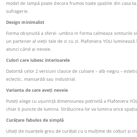
model de lampă poate decora frumos toate spațiile din casa ta.
sufragerie.
Design minimalist
Forma obișnuită a sferei -umbra in forma calmeaza simturile si 
un partener al vieții tale de zi cu zi. Plafoniera YOLI luminează
atunci când ai nevoie.
Culori care iubesc interioarele
Datorită celor 2 versiuni clasice de culoare – alb-negru – esteti
eclectic, mansardă sau industrial.
Varianta de care aveți nevoie
Puteți alege cu ușurință dimensiunea potrivită a Plafoniera YOL
chiar 6 puncte de lumina. Strălucirea lor va lumina orice spați
Curățare fabulos de simplă
Uitați de nuanțele greu de curățat cu o mulțime de colțuri și 