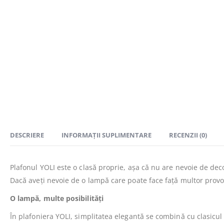
DESCRIERE
INFORMAȚII SUPLIMENTARE
RECENZII (0)
Plafonul YOLI este o clasă proprie, așa că nu are nevoie de dec
Dacă aveți nevoie de o lampă care poate face față multor provoc
O lampă, multe posibilități
În plafoniera YOLI, simplitatea elegantă se combină cu clasicul 