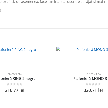
 praf, ci, de asemenea, face lumina mai ușor de curățat și mai ra
!
PLAFONIERĂ
PLAFONIERĂ
fonieră RING 2 negru
Plafonieră MONO 3 
0
out of 5
0
out of 5
216,77
lei
320,71
lei