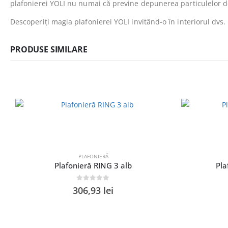
plafonierei YOLI nu numai că previne depunerea particulelor de
Descoperiți magia plafonierei YOLI invitând-o în interiorul dvs. 
PRODUSE SIMILARE
PLAFONIERĂ
Plafonieră RING 3 alb
Pla
0
out of 5
306,93
lei